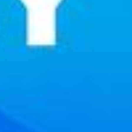
онате
:
манда 2
тон»
тон»
»
г»
ате
:
Команда 2
дмонтон»