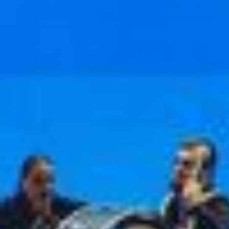
08.02.2025
«Эдмонтон»
4:5
«К
06.02.2025
«Чикаго»
3:4 ОТ
«Э
05.02.2025
«Сент-Луис»
2:3 ОТ
«Э
02.02.2025
«Эдмонтон»
3:4
«Т
Последние пять матчей
«Вашингтона» и «Эдмонтона»:
Дата
Команда 1
Счет
Ко
22.01.2025
«Эдмонтон»
2:3
«Вашинг
14.03.2024
«Эдмонтон»
7:2
«Вашингт
24.11.2023
«Вашингтон»
0:5
«Эдмонт
06.12.2022
«Эдмонтон»
2:3
«Вашинг