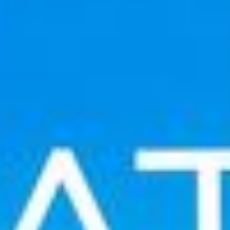
амках регулярного чемпионата Национальной хоккейной лиги
«ст
«Ойлерз» главным, наравне с «Каролиной», претендентом на по
лидера Восточной конференции зря не включили в этот список.
Команда 2