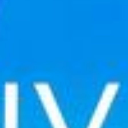
Полное содержание
Форма команд
Лидеры
23 февраля «Вашингтону» предстоит серьезная проверка. В р
Турнирное положение
встречи в 21:00 по московскому времени. Букмекеры называют
Потери
капитаном Александром Овечкиным имеют шанс доказать, что 
Прогноз на матч
Бонусы на матч
Трансляции
Коэффициенты букмекеров
Команда 1
Время начала
Вопросы и ответы
23.02.2025, Вс