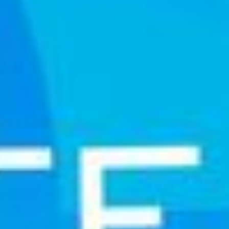
оличные»
принимают на своем льду
«Эдмонтон»
. Начало
беду в розыгрыше Кубка Стэнли-2025. «Кэпиталз» со своим