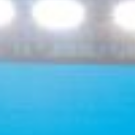
Технологии
Экология
4 августа 2026
08:28 /
Новости
Фестиваль северной культуры «Имандра» пройдет 22–23 авгус
19:09 /
Новости
Букмекер БЕТ-М обновил приветственную акцию
ТОП лучших легальных букмекерских контор России в 2026 го
Букмекеры
Лучшие букмекерские конторы для ставок на спорт в 2026 году
Букмекеры
Лучшие приложения БК для ставок на спорт
Букмекеры
Лучшие букмекерские конторы с минимальным депозитом в 20
Букмекеры
Лучшие букмекерские конторы для ставок на киберспорт в 2026
Букмекеры