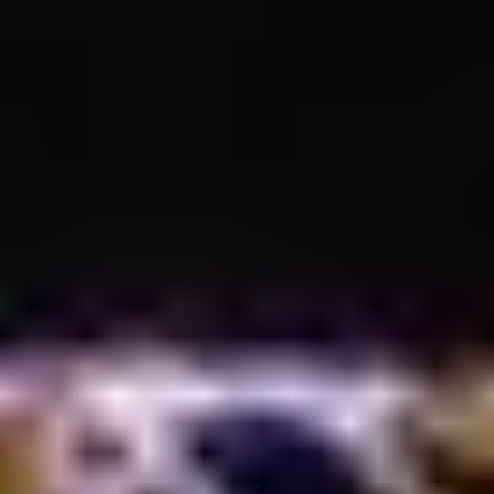
16.04.2023
«Ростов»
0:0
«Зенит»
09.04.2023
«Локомотив»
1:2
«Зенит»
Последние пять игр
«Краснодара»:
Дата
Команда 1
Счет
Коман
«Кр
07.05.2023
«Краснодар»
2:1
Сове
03.05.2023
«Краснодар»
0:0, пен. 4:2
«Ак
29.04.2023
«Краснодар»
1:1
«У
24.04.2023
«Спартак»
4:3
«Красно