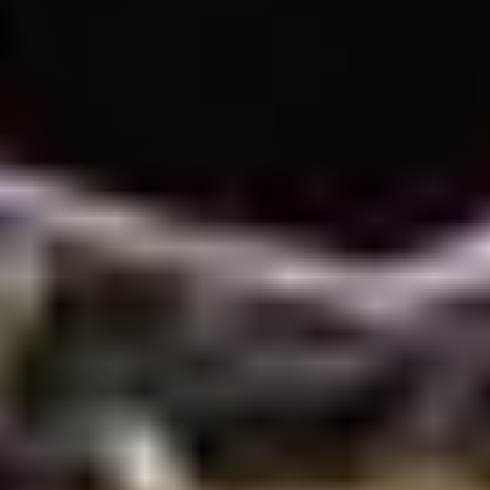
Букмекер
Сумма бонуса
Вид бонуса
PARI
До 25 тысяч рублей
Приветственны
«Бетбум»
До 7 тысяч рублей
Приветственны
100% бонус на
«Мелбет»
До 15 тысяч рублей
первый депозит
БУКМЕКЕРЫ С ЛУЧШИМИ БОНУСАМИ В 2023 ГОДУ
Трансляции
Бесплатная онлайн-видеотрансляция будет доступна на
телеканале
«Матч ТВ»
и ресурсах БК
Winline
.
Текстовую
трансляцию матча «Зенит» - «Краснодар» вы найдете на всех
ведущих спортивных сайтах России:
Вещатель
Тип трансляции
Условия