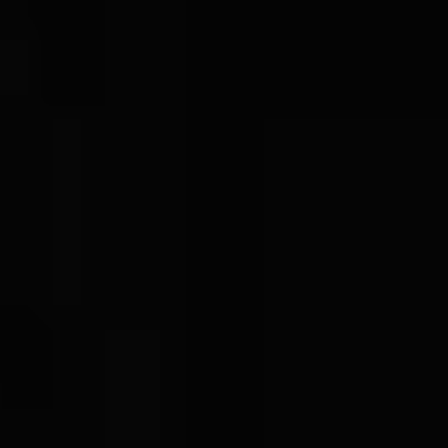
Команда 1
Время начала
Команда 2
Коэффициенты букмекеров
Лучшие букмекеры на матч «Зенит» - «Краснодар»
Вопросы и ответы
«Зенит»
13.05.2023, Сб
UPD: результат
(Санкт-
«Краснодар»
16:30 МСК
Петербург)
П1 - 1,43
Х - 4,90
П2 - 6,80
Турнир:
чемпионат России по футболу, 27-й тур
Стадион:
«Газпром
Арена
»
(Санкт-Петербург)
Судьи:
еще не определены
Форма команд