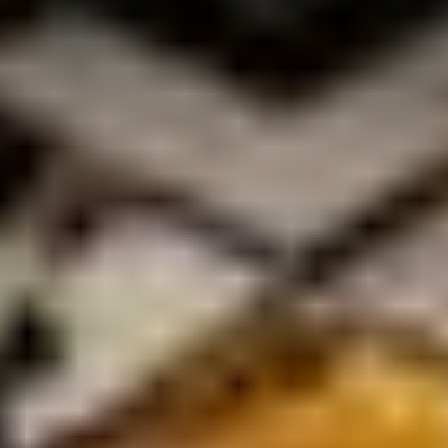
6. Краснодар
26
12
6
8
55-42
7. Динамо
26
12
6
8
44-35
8. Оренбург
26
12
3
11
49-50
9. Локомотив
26
10
5
11
45-42
10. Сочи
26
10
4
12
35-48
11. Урал
26
7
6
13
27-41
12. Крылья
Советов
26
6
7
13
26-42
13. Факел
26
4
12
10
33-45
14. Пари НН
26
6
5
15
27-49
15. Химки
26
4
5
17
24-58
16. Торпедо
26
3
4
19
20-49
Прогнозы на матч
Прогноз редакции