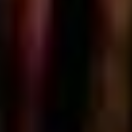
Смотреть полный список
Букмекеры с бонусами
5
/5
Обзор
На сайт
5
/5
Обзор
На сайт
5
/5
Обзор
На сайт
Смотреть полный список
Букмекеры с лайв-ставками
5
/5
Обзор
На сайт
5
/5
Обзор
На сайт
5
/5
Обзор
На сайт
Смотреть полный список
БК с мобильной версией
5
/5
Обзор
На сайт