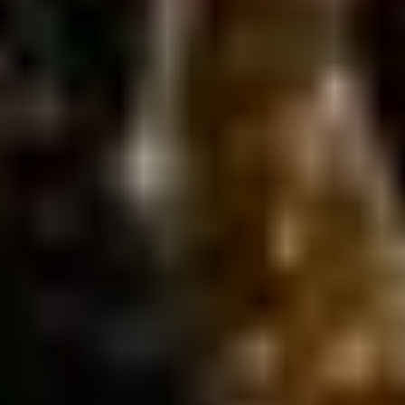
Сергеев
Главный
Сергей
Владимир
Главный
тренер
Семак
Ивич
тренер
Коэффициенты букмекеров
Победа
Победа
Действие
Ничья
«Зенита»
«Краснодара»
PARI
1,43
4,90
6,80
«Бетбум»
1,46
4,71
6,82
«Бетсити»
1,48
5,00
6,20
«Лига
1,50
4,70
6,20
Ставок»
«Зенит»
1,48
5,00
6,70
Лучшие букмекеры на матч
«Зенит» -
«Краснодар»