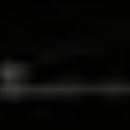
9999 ₽
Промокод PARI на 9999 рублей за регистрацию и первое
пополнение счета
Получить бонус
Подробнее
LUXURY
Промокоды
144 дней 23 часов
Смотреть всё
loading
«В России повысится планка единоборств. Ориентир -
чемпионат мира». Каманцев - о новых принципах судейства
Новости
Фестиваль северной культуры «Имандра» пройдет 22–23
августа в Мончегорске
Новости
Букмекер БЕТ-М обновил приветственную акцию
Новости
На UTLC CUP-2026 сыграют команды из России, Бразилии,
Сербии, Беларуси и Казахстана
Новости
ЧМ-2026 в «Марафоне»: самый крупный выигрыш, рекордные
коэффициенты и другие интересные факты