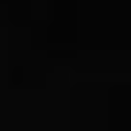
История матчей:
Разница
Действие
Победы
Ничьи
Поражения
голов
«Зенит»
15
5
3
47-22
«Краснодар»
3
5
15
47-22
Последние пять игр
«Зенита»:
Дата
Команда 1
Счет
Команда 2
Ту
07.05.2023
«Зенит»
3:2
«Спартак»
«Крылья
29.04.2023
1:5
«Зенит»
Советов»
22.04.2023
«Зенит»
3:1
«Динамо»