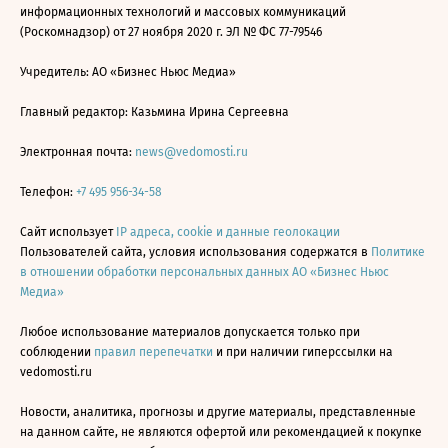
информационных технологий и массовых коммуникаций
(Роскомнадзор) от 27 ноября 2020 г. ЭЛ № ФС 77-79546
Учредитель: АО «Бизнес Ньюс Медиа»
Главный редактор: Казьмина Ирина Сергеевна
Электронная почта:
news@vedomosti.ru
Телефон:
+7 495 956-34-58
Сайт использует
IP адреса, cookie и данные геолокации
Пользователей сайта, условия использования содержатся в
Политике
в отношении обработки персональных данных АО «Бизнес Ньюс
Медиа»
Любое использование материалов допускается только при
соблюдении
правил перепечатки
и при наличии гиперссылки на
vedomosti.ru
Новости, аналитика, прогнозы и другие материалы, представленные
на данном сайте, не являются офертой или рекомендацией к покупке