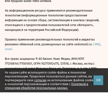
или продаже каких-либо активов.
На информационном ресурсе применяются рекомендательные
технологии (информационные технологии предоставления
информации на основе сбора, систематизации и анализа сведений,
относящихся к предпочтениям пользователей сети «Интернет»,
находящихся на территории Российской Федерации).
Правила применения рекомендательных технологий в виджетах
рекламно-обменной сети, размещенных на сайте vedomosti.ru:
СМИ2
,
24smi
Все права защищены © АО Бизнес Ньюс Медиа, ИНН/КПП
7712108141/771501001, ОГРН 1027739124775, 127018, г. Москва, вн.тер.г.
муниципальный округ Марьина Роща, ул. Полковая, д. 3, стр. 1 1999—
На нашем сайте используются cookie-файлы и технологии
2026
персонализации. Продолжая пользоваться данным сайтом, вы
ОК
подтверждаете свое
согласие
на использование файлов cookie
и технологий персонализации в соответствии с
Политикой в
отношении обработки персональных данных.