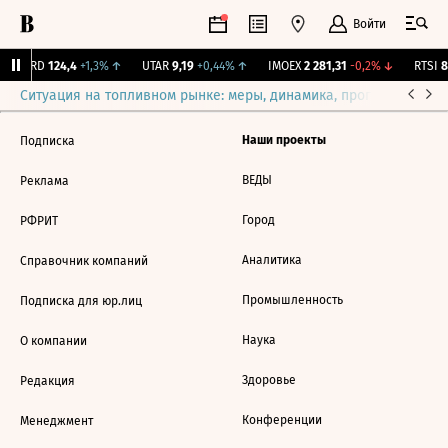
Войти
ABRD
124,4
+1,3%
↑
UTAR
9,19
+0,44%
↑
IMOEX
2 281,31
-0,2%
↓
RTSI
87
Ситуация на топливном рынке: меры, динамика, прогнозы
Выб
Наши проекты
Подписка
ВЕДЫ
Реклама
Город
РФРИТ
Аналитика
Справочник компаний
Промышленность
Подписка для юр.лиц
Наука
О компании
Здоровье
Редакция
Конференции
Менеджмент