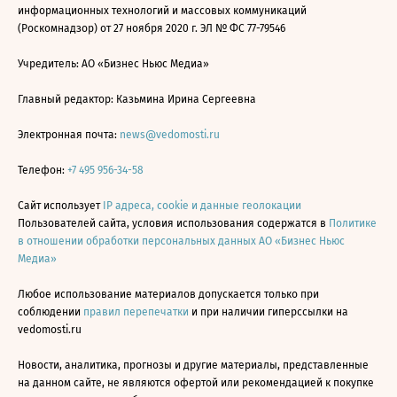
информационных технологий и массовых коммуникаций
(Роскомнадзор) от 27 ноября 2020 г. ЭЛ № ФС 77-79546
Учредитель: АО «Бизнес Ньюс Медиа»
Главный редактор: Казьмина Ирина Сергеевна
Электронная почта:
news@vedomosti.ru
Телефон:
+7 495 956-34-58
Сайт использует
IP адреса, cookie и данные геолокации
Пользователей сайта, условия использования содержатся в
Политике
в отношении обработки персональных данных АО «Бизнес Ньюс
Медиа»
Любое использование материалов допускается только при
соблюдении
правил перепечатки
и при наличии гиперссылки на
vedomosti.ru
Новости, аналитика, прогнозы и другие материалы, представленные
на данном сайте, не являются офертой или рекомендацией к покупке