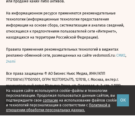
или продаже каких-либо активов.
На информационном ресурсе применяются рекомендательные
технологии (информационные технологии предоставления
информации на основе сбора, систематизации и анализа сведений,
относящихся к предпочтениям пользователей сети «Интернет»,
находящихся на территории Российской Федерации).
Правила применения рекомендательных технологий в виджетах
рекламно-обменной сети, размещенных на сайте vedomosti.ru:
СМИ2
,
24smi
Все права защищены © АО Бизнес Ньюс Медиа, ИНН/КПП
7712108141/771501001, ОГРН 1027739124775, 127018, г. Москва, вн.тер.г.
муниципальный округ Марьина Роща, ул. Полковая, д. 3, стр. 1 1999—
На нашем сайте используются cookie-файлы и технологии
2026
персонализации. Продолжая пользоваться данным сайтом, вы
ОК
подтверждаете свое
согласие
на использование файлов cookie
и технологий персонализации в соответствии с
Политикой в
отношении обработки персональных данных.