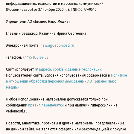
информационных технологий и массовых коммуникаций
(Роскомнадзор) от 27 ноября 2020 г. ЭЛ № ФС 77-79546
Учредитель: АО «Бизнес Ньюс Медиа»
Главный редактор: Казьмина Ирина Сергеевна
Электронная почта:
news@vedomosti.ru
Телефон:
+7 495 956-34-58
Сайт использует
IP адреса, cookie и данные геолокации
Пользователей сайта, условия использования содержатся в
Политике
в отношении обработки персональных данных АО «Бизнес Ньюс
Медиа»
Любое использование материалов допускается только при
соблюдении
правил перепечатки
и при наличии гиперссылки на
vedomosti.ru
Новости, аналитика, прогнозы и другие материалы, представленные
на данном сайте, не являются офертой или рекомендацией к покупке