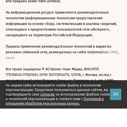
или продаже каких-либо активов.
На информационном ресурсе применяются рекомендательные
технологии (информационные технологии предоставления
информации на основе сбора, систематизации и анализа сведений,
относящихся к предпочтениям пользователей сети «Интернет»,
находящихся на территории Российской Федерации).
Правила применения рекомендательных технологий в виджетах
рекламно-обменной сети, размещенных на сайте vedomosti.ru:
СМИ2
,
24smi
Все права защищены © АО Бизнес Ньюс Медиа, ИНН/КПП
7712108141/771501001, ОГРН 1027739124775, 127018, г. Москва, вн.тер.г.
муниципальный округ Марьина Роща, ул. Полковая, д. 3, стр. 1 1999—
На нашем сайте используются cookie-файлы и технологии
2026
персонализации. Продолжая пользоваться данным сайтом, вы
ОК
подтверждаете свое
согласие
на использование файлов cookie
и технологий персонализации в соответствии с
Политикой в
отношении обработки персональных данных.