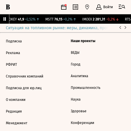
Войти
↑
OKEY
41,9
+2,52%
↑
MSTT
76,15
+0,2%
↑
IMOEX
2 281,31
-0,2%
↓
RTSI
Ситуация на топливном рынке: меры, динамика, прогнозы
Выб
Наши проекты
Подписка
ВЕДЫ
Реклама
Город
РФРИТ
Аналитика
Справочник компаний
Промышленность
Подписка для юр.лиц
Наука
О компании
Здоровье
Редакция
Конференции
Менеджмент