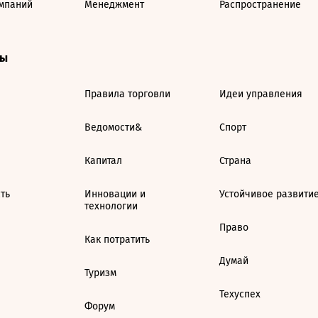
мпаний
Менеджмент
Распространение
ты
Правила торговли
Идеи управления
Ведомости&
Спорт
Капитал
Страна
ть
Инновации и
Устойчивое развити
технологии
Право
Как потратить
Думай
Туризм
Техуспех
Форум