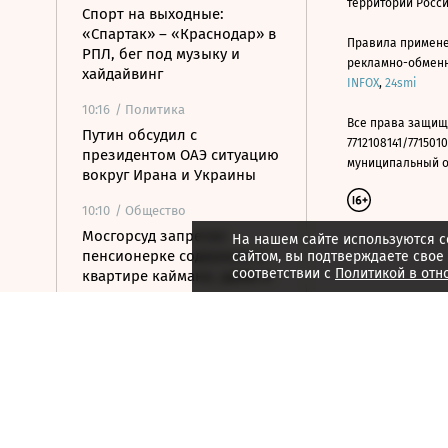
территории Росс
Спорт на выходные:
«Спартак» – «Краснодар» в
Правила примене
РПЛ, бег под музыку и
рекламно-обменно
хайдайвинг
INFOX
,
24smi
10:16
/ Политика
Все права защищ
Путин обсудил с
7712108141/7715010
президентом ОАЭ ситуацию
муниципальный окр
вокруг Ирана и Украины
10:10
/ Общество
Мосгорсуд запретил
На нашем сайте используются c
пенсионерке содержать в
сайтом, вы подтверждаете свое
соответствии с
Политикой в отн
квартире каймана, удава и
лису
10:05
/
Город
На Тверскую вернут 7-
метровую скульптуру
балерины
10:00
/
Город
В Дубае за полгода