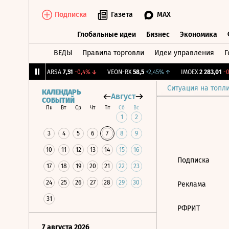
Подписка
Газета
MAX
Глобальные идеи
Бизнес
Экономика
ВЕДЫ
Правила торговли
Идеи управления
Г
Глобальные идеи
Бизнес
Экономик
91
+0,91%
↑
ARSA
7,51
-0,4%
↓
VEON-RX
58,5
+2,45%
↑
IMOEX
2 283,01
-0,
Ситуация на топл
КАЛЕНДАРЬ
Август
СОБЫТИЙ
Пн
Вт
Ср
Чт
Пт
Сб
Вс
1
2
3
4
5
6
7
8
9
10
11
12
13
14
15
16
Подписка
17
18
19
20
21
22
23
24
25
26
27
28
29
30
Реклама
31
РФРИТ
7 августа 2026