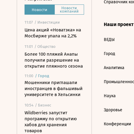
Справочник ко
Новости
Новости
компаний
11:07
/ Инвестиции
Наши проек
Цена акций «Новатэка» на
Мосбирже упала на 2,2%
ВЕДЫ
11:01
/ Общество
Город
Более 100 пляжей Анапы
получили разрешение на
открытие пляжного сезона
Аналитика
11:00
/
Город
Промышленнос
Мошенники приглашали
иностранцев в фальшивый
университете в Хельсинки
Наука
10:54
/ Бизнес
Здоровье
Wildberries запустит
программу по открытию
Конференции
хабов для хранения
товаров