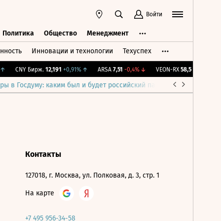
Войти
Политика
Общество
Менеджмент
нность
Инновации и технологии
Техуспех
ть
Политика
Общество
Менеджмент
↑
CNY Бирж.
12,191
+0,91%
↑
ARSA
7,51
-0,4%
↓
VEON-RX
58,5
+2,45%
↑
ры в Госдуму: каким был и будет российский парламент
Война н
Контакты
127018, г. Москва, ул. Полковая, д. 3, стр. 1
На карте
+7 495 956-34-58