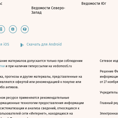
ьс
Ведомости Юг
Ведомости Северо-
Запад
я iOS
Скачать для Android
ание материалов допускается только при соблюдении
Сетевое изд
атки
и при наличии гиперссылки на vedomosti.ru
Решение Фе
ка, прогнозы и другие материалы, представленные на
информацио
 являются офертой или рекомендацией к покупке или
от 27 ноября
ибо активов.
Учредитель
ном ресурсе применяются рекомендательные
ормационные технологии предоставления информации
Главный ре
 систематизации и анализа сведений, относящихся к
ользователей сети «Интернет», находящихся на
Электронна