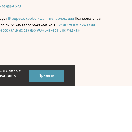
 495 956-34-58
ьзует
IP адреса, cookie и данные геолокации
Пользователей
овия использования содержатся в
Политике в отношении
персональных данных АО «Бизнес Ньюс Медиа»
ься данным
Принять
изации в