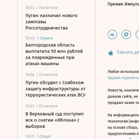
Премия Импул
10:52
/ Политика
Путин назначил нового
замглавы
Россотрудничества
10:48
/
Страна
Белгородская область
выплатила 50 млн рублей
Скачать дл
за поврежденные при
атаках машины
Любое использов
10:36
/ Политика
правил перепеч
Путин обсудил с Совбезом
защиту инфраструктуры от
Новости, аналити
террористических атак ВСУ
данном сайте, не
продаже каких-л
10:22
/ Политика
В Верховный суд поступил
На информацион
иск о снятии «Яблока» с
технологии (инф
выборов
на основе сбора,
предпочтениям п
10:20
/
Спорт