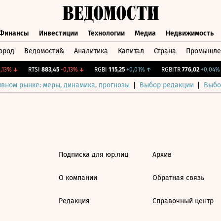
Финансы
Инвестиции
Технологии
Медиа
Недвижимость
ород
Ведомости&
Аналитика
Капитал
Страна
Промышле
а
Финансы
Инвестиции
Технологии
Медиа
Недвижимос
13%
↓
RTSI
883,45
-0,13%
↓
RGBI
115,25
+0,01%
↑
RGBITR
776,02
+0,04%
ивном рынке: меры, динамика, прогнозы
Выбор редакции
Выбо
Подписка для юр.лиц
Архив
О компании
Обратная связь
Редакция
Справочный центр