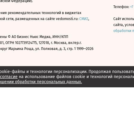
ийской Федерации).
Телефон:
+7
ния рекомендательных технологий в виджетах
й сети, размещенных на сайте vedomosti.ru:
СМИ2
,
Сайт испол
сайта, усл
обработки 
ены © АО Бизнес Ньюс Медиа, ИНН/КПП
01, ОГРН 1027739124775, 127018, г. Москва, вн.тер.г.
уг Марьина Роща, ул. Полковая, д. 3, стр. 1 1999—2026
ookie-файлы и технологии персонализации. Продолжая пользоват
согласие
на использование файлов cookie и технологий персонал
ошении обработки персональных данных.