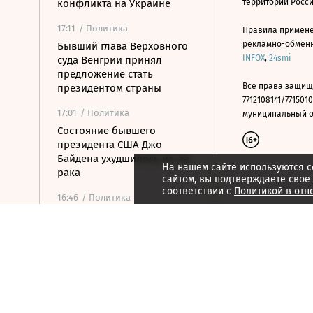
конфликта на Украине
территории Росс
17:11
/ Политика
Правила примене
рекламно-обменно
Бывший глава Верховного
INFOX
,
24smi
суда Венгрии принял
предложение стать
Все права защищ
президентом страны
7712108141/7715010
17:01
/ Политика
муниципальный окр
Состояние бывшего
президента США Джо
Байдена ухудшилось из-за
На нашем сайте используются c
рака
сайтом, вы подтверждаете свое
соответствии с
Политикой в отн
16:46
/ Политика
В Хорватии в результате
столкновения поездов
пострадали 19 человек
16:35
/ Политика
Финляндия введет экзамен
на гражданство с 2027 года