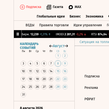
Подписка
Газета
MAX
Глобальные идеи
Бизнес
Экономика
ВЕДЫ
Правила торговли
Идеи управления
Г
Глобальные идеи
Бизнес
Экономик
,47%
↑
CNY Бирж.
12,239
+1,31%
↑
IMOEX
2 281,31
-0,2%
↓
RTSI
874,64
-1
Ситуация на топл
КАЛЕНДАРЬ
Август
СОБЫТИЙ
Пн
Вт
Ср
Чт
Пт
Сб
Вс
1
2
3
4
5
6
7
8
9
10
11
12
13
14
15
16
Подписка
17
18
19
20
21
22
23
24
25
26
27
28
29
30
Реклама
31
РФРИТ
8 августа 2026