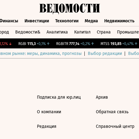
Финансы
Инвестиции
Технологии
Медиа
Недвижимость
ород
Ведомости&
Аналитика
Капитал
Страна
Промышле
а
Финансы
Инвестиции
Технологии
Медиа
Недвижимос
,12%
↓
RGBI
115,3
+0,1%
↑
RGBITR
777,14
+0,2%
↑
MTSS
193,85
+0,47%
↑
ивном рынке: меры, динамика, прогнозы
Выбор редакции
Выбо
Подписка для юр.лиц
Архив
О компании
Обратная связь
Редакция
Справочный центр