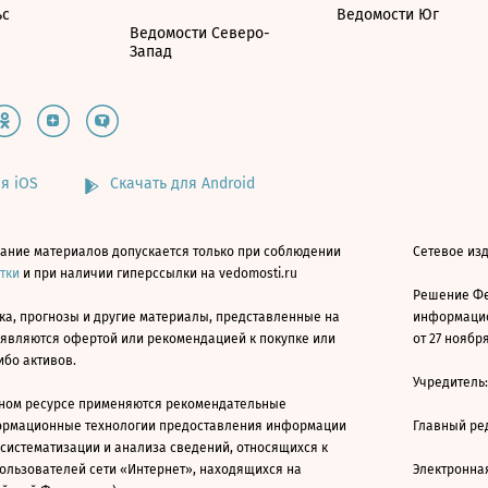
ьс
Ведомости Юг
Ведомости Северо-
Запад
я iOS
Скачать для Android
ание материалов допускается только при соблюдении
Сетевое изд
атки
и при наличии гиперссылки на vedomosti.ru
Решение Фе
ка, прогнозы и другие материалы, представленные на
информацио
 являются офертой или рекомендацией к покупке или
от 27 ноября
ибо активов.
Учредитель
ном ресурсе применяются рекомендательные
ормационные технологии предоставления информации
Главный ре
 систематизации и анализа сведений, относящихся к
ользователей сети «Интернет», находящихся на
Электронна