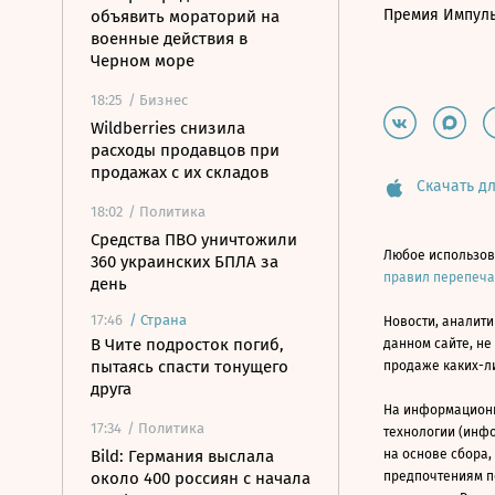
Премия Импул
объявить мораторий на
военные действия в
Черном море
18:25
/ Бизнес
Wildberries снизила
расходы продавцов при
продажах с их складов
Скачать дл
18:02
/ Политика
Средства ПВО уничтожили
Любое использов
360 украинских БПЛА за
правил перепеч
день
17:46
/
Страна
Новости, аналити
В Чите подросток погиб,
данном сайте, не
пытаясь спасти тонущего
продаже каких-л
друга
На информацион
17:34
/ Политика
технологии (инф
Bild: Германия выслала
на основе сбора,
около 400 россиян с начала
предпочтениям п