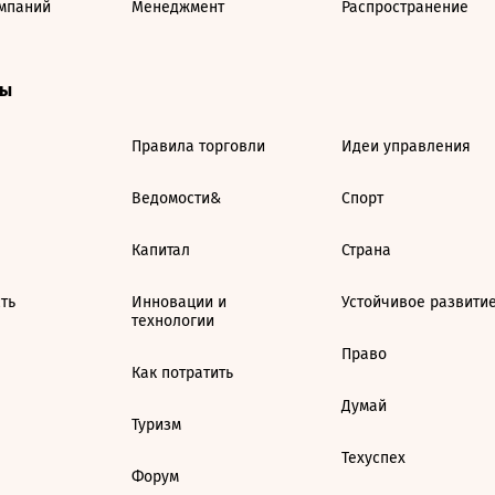
мпаний
Менеджмент
Распространение
ты
Правила торговли
Идеи управления
Ведомости&
Спорт
Капитал
Страна
ть
Инновации и
Устойчивое развити
технологии
Право
Как потратить
Думай
Туризм
Техуспех
Форум