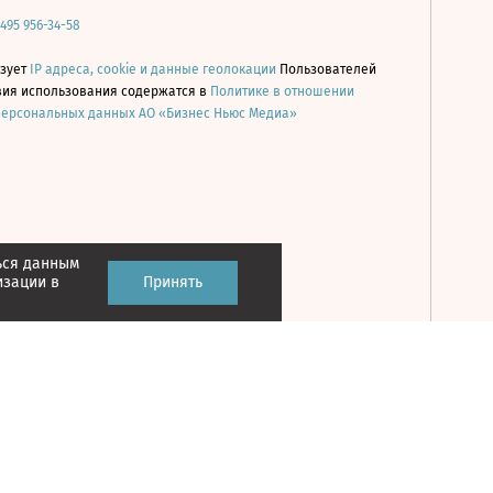
 495 956-34-58
ьзует
IP адреса, cookie и данные геолокации
Пользователей
овия использования содержатся в
Политике в отношении
персональных данных АО «Бизнес Ньюс Медиа»
ься данным
Принять
изации в