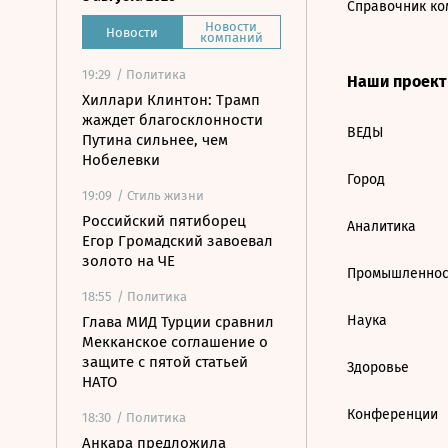
Справочник ко
Новости
Новости
компаний
19:29
/ Политика
Наши проек
Хиллари Клинтон: Трамп
жаждет благосклонности
ВЕДЫ
Путина сильнее, чем
Нобелевки
Город
19:09
/ Стиль жизни
Российский пятиборец
Аналитика
Егор Громадский завоевал
золото на ЧЕ
Промышленнос
18:55
/ Политика
Наука
Глава МИД Турции сравнил
Мекканское соглашение о
защите с пятой статьей
Здоровье
НАТО
Конференции
18:30
/ Политика
Анкара предложила