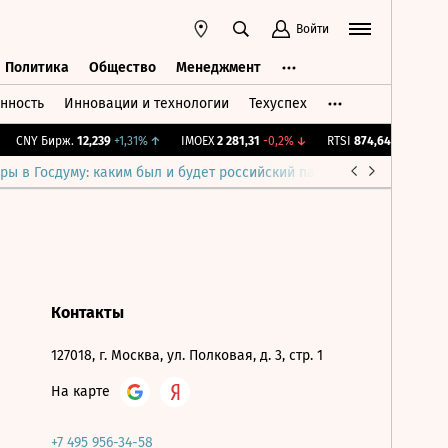
Войти
Политика
Общество
Менеджмент
нность
Инновации и технологии
Техуспех
ть
Политика
Общество
Менеджмент
CNY Бирж.
12,239
+1,31%
↑
IMOEX
2 281,31
-0,2%
↓
RTSI
874,64
-1,12%
↓
ры в Госдуму: каким был и будет российский парламент
Война н
Контакты
127018, г. Москва, ул. Полковая, д. 3, стр. 1
На карте
+7 495 956-34-58