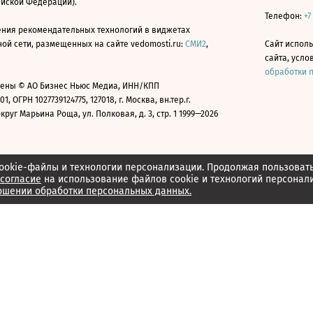
ийской Федерации).
Телефон:
+7
ния рекомендательных технологий в виджетах
й сети, размещенных на сайте vedomosti.ru:
СМИ2
,
Сайт испол
сайта, усл
обработки 
ены © АО Бизнес Ньюс Медиа, ИНН/КПП
01, ОГРН 1027739124775, 127018, г. Москва, вн.тер.г.
уг Марьина Роща, ул. Полковая, д. 3, стр. 1 1999—2026
ookie-файлы и технологии персонализации. Продолжая пользоват
согласие
на использование файлов cookie и технологий персонал
ошении обработки персональных данных.