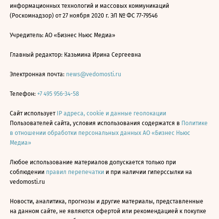
информационных технологий и массовых коммуникаций
(Роскомнадзор) от 27 ноября 2020 г. ЭЛ № ФС 77-79546
Учредитель: АО «Бизнес Ньюс Медиа»
Главный редактор: Казьмина Ирина Сергеевна
Электронная почта:
news@vedomosti.ru
Телефон:
+7 495 956-34-58
Сайт использует
IP адреса, cookie и данные геолокации
Пользователей сайта, условия использования содержатся в
Политике
в отношении обработки персональных данных АО «Бизнес Ньюс
Медиа»
Любое использование материалов допускается только при
соблюдении
правил перепечатки
и при наличии гиперссылки на
vedomosti.ru
Новости, аналитика, прогнозы и другие материалы, представленные
на данном сайте, не являются офертой или рекомендацией к покупке