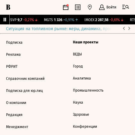
Войти
BISVP
9,7
-0,21%
↓
MGTS
1 326
+0,91%
↑
IMOEX
2 287,58
-0,61%
↓
RTS
Ситуация на топливном рынке: меры, динамика, прогнозы
Выб
Наши проекты
Подписка
ВЕДЫ
Реклама
Город
РФРИТ
Аналитика
Справочник компаний
Промышленность
Подписка для юр.лиц
Наука
О компании
Здоровье
Редакция
Конференции
Менеджмент