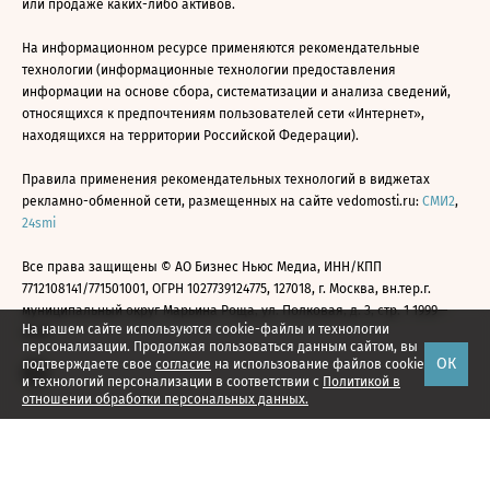
или продаже каких-либо активов.
На информационном ресурсе применяются рекомендательные
технологии (информационные технологии предоставления
информации на основе сбора, систематизации и анализа сведений,
относящихся к предпочтениям пользователей сети «Интернет»,
находящихся на территории Российской Федерации).
Правила применения рекомендательных технологий в виджетах
рекламно-обменной сети, размещенных на сайте vedomosti.ru:
СМИ2
,
24smi
Все права защищены © АО Бизнес Ньюс Медиа, ИНН/КПП
7712108141/771501001, ОГРН 1027739124775, 127018, г. Москва, вн.тер.г.
муниципальный округ Марьина Роща, ул. Полковая, д. 3, стр. 1 1999—
На нашем сайте используются cookie-файлы и технологии
2026
персонализации. Продолжая пользоваться данным сайтом, вы
ОК
подтверждаете свое
согласие
на использование файлов cookie
и технологий персонализации в соответствии с
Политикой в
отношении обработки персональных данных.