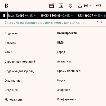
Войти
CNY Бирж.
12,095
+0,12%
↑
IMOEX
2 300,89
+0,66%
↑
RTSI
890,37
+0,66%
↑
Ситуация на топливном рынке: меры, динамика, прогнозы
Выб
Наши проекты
Подписка
ВЕДЫ
Реклама
Город
РФРИТ
Аналитика
Справочник компаний
Промышленность
Подписка для юр.лиц
Наука
О компании
Здоровье
Редакция
Конференции
Менеджмент