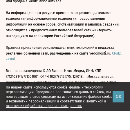
или продаже каких-либо активов.
На информационном ресурсе применяются рекомендательные
технологии (информационные технологии предоставления
информации на основе сбора, систематизации и анализа сведений,
относящихся к предпочтениям пользователей сети «Интернет»,
находящихся на территории Российской Федерации).
Правила применения рекомендательных технологий в виджетах
рекламно-обменной сети, размещенных на сайте vedomosti.ru:
СМИ2
,
24smi
Все права защищены © АО Бизнес Ньюс Медиа, ИНН/КПП
7712108141/771501001, ОГРН 1027739124775, 127018, г. Москва, вн.тер.г.
муниципальный округ Марьина Роща, ул. Полковая, д. 3, стр. 1 1999—
На нашем сайте используются cookie-файлы и технологии
2026
персонализации. Продолжая пользоваться данным сайтом, вы
ОК
подтверждаете свое
согласие
на использование файлов cookie
и технологий персонализации в соответствии с
Политикой в
отношении обработки персональных данных.