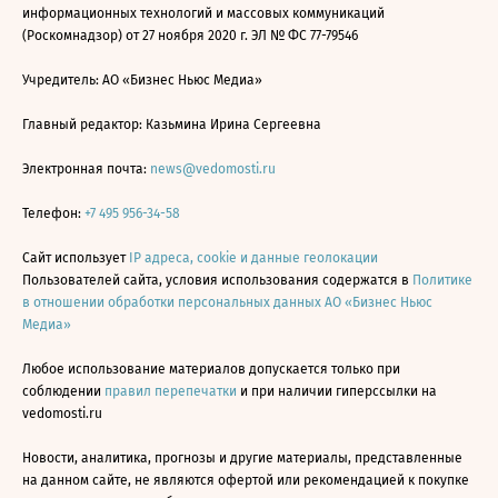
информационных технологий и массовых коммуникаций
(Роскомнадзор) от 27 ноября 2020 г. ЭЛ № ФС 77-79546
Учредитель: АО «Бизнес Ньюс Медиа»
Главный редактор: Казьмина Ирина Сергеевна
Электронная почта:
news@vedomosti.ru
Телефон:
+7 495 956-34-58
Сайт использует
IP адреса, cookie и данные геолокации
Пользователей сайта, условия использования содержатся в
Политике
в отношении обработки персональных данных АО «Бизнес Ньюс
Медиа»
Любое использование материалов допускается только при
соблюдении
правил перепечатки
и при наличии гиперссылки на
vedomosti.ru
Новости, аналитика, прогнозы и другие материалы, представленные
на данном сайте, не являются офертой или рекомендацией к покупке