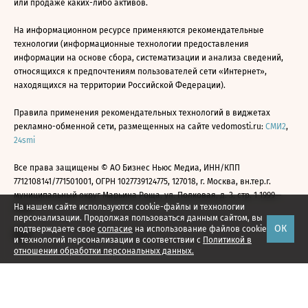
или продаже каких-либо активов.
На информационном ресурсе применяются рекомендательные
технологии (информационные технологии предоставления
информации на основе сбора, систематизации и анализа сведений,
относящихся к предпочтениям пользователей сети «Интернет»,
находящихся на территории Российской Федерации).
Правила применения рекомендательных технологий в виджетах
рекламно-обменной сети, размещенных на сайте vedomosti.ru:
СМИ2
,
24smi
Все права защищены © АО Бизнес Ньюс Медиа, ИНН/КПП
7712108141/771501001, ОГРН 1027739124775, 127018, г. Москва, вн.тер.г.
муниципальный округ Марьина Роща, ул. Полковая, д. 3, стр. 1 1999—
На нашем сайте используются cookie-файлы и технологии
2026
персонализации. Продолжая пользоваться данным сайтом, вы
ОК
подтверждаете свое
согласие
на использование файлов cookie
и технологий персонализации в соответствии с
Политикой в
отношении обработки персональных данных.