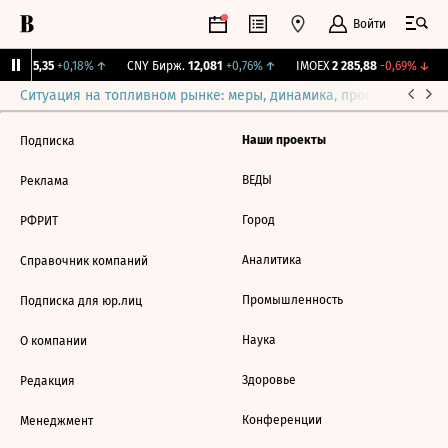
Войти
BI
115,35
+0,18%
↑
CNY Бирж.
12,081
+0,76%
↑
IMOEX
2 285,88
-0,69%
↓
Ситуация на топливном рынке: меры, динамика, прогнозы
Выб
Наши проекты
Подписка
ВЕДЫ
Реклама
Город
РФРИТ
Аналитика
Справочник компаний
Промышленность
Подписка для юр.лиц
Наука
О компании
Здоровье
Редакция
Конференции
Менеджмент