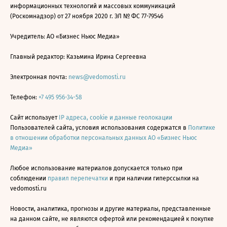
информационных технологий и массовых коммуникаций
(Роскомнадзор) от 27 ноября 2020 г. ЭЛ № ФС 77-79546
Учредитель: АО «Бизнес Ньюс Медиа»
Главный редактор: Казьмина Ирина Сергеевна
Электронная почта:
news@vedomosti.ru
Телефон:
+7 495 956-34-58
Сайт использует
IP адреса, cookie и данные геолокации
Пользователей сайта, условия использования содержатся в
Политике
в отношении обработки персональных данных АО «Бизнес Ньюс
Медиа»
Любое использование материалов допускается только при
соблюдении
правил перепечатки
и при наличии гиперссылки на
vedomosti.ru
Новости, аналитика, прогнозы и другие материалы, представленные
на данном сайте, не являются офертой или рекомендацией к покупке