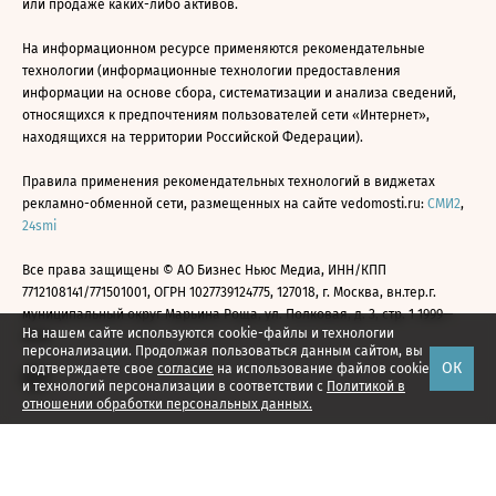
или продаже каких-либо активов.
На информационном ресурсе применяются рекомендательные
технологии (информационные технологии предоставления
информации на основе сбора, систематизации и анализа сведений,
относящихся к предпочтениям пользователей сети «Интернет»,
находящихся на территории Российской Федерации).
Правила применения рекомендательных технологий в виджетах
рекламно-обменной сети, размещенных на сайте vedomosti.ru:
СМИ2
,
24smi
Все права защищены © АО Бизнес Ньюс Медиа, ИНН/КПП
7712108141/771501001, ОГРН 1027739124775, 127018, г. Москва, вн.тер.г.
муниципальный округ Марьина Роща, ул. Полковая, д. 3, стр. 1 1999—
На нашем сайте используются cookie-файлы и технологии
2026
персонализации. Продолжая пользоваться данным сайтом, вы
ОК
подтверждаете свое
согласие
на использование файлов cookie
и технологий персонализации в соответствии с
Политикой в
отношении обработки персональных данных.