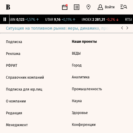
Войти
USBN
0,123
+1,57%
↑
UTAR
9,16
+0,11%
↑
IMOEX
2 281,31
-0,2%
↓
RTSI
Ситуация на топливном рынке: меры, динамика, прогнозы
Выб
Наши проекты
Подписка
ВЕДЫ
Реклама
Город
РФРИТ
Аналитика
Справочник компаний
Промышленность
Подписка для юр.лиц
Наука
О компании
Здоровье
Редакция
Конференции
Менеджмент