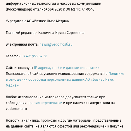
информационных технологий и массовых коммуникаций
(Роскомнадзор) от 27 ноября 2020 г. ЭЛ № ФС 77-79546
Учредитель: АО «Бизнес Ньюс Медиа»
Главный редактор: Казьмина Ирина Сергеевна
Электронная почта:
news@vedomosti.ru
Телефон:
+7 495 956-34-58
Сайт использует
IP адреса, cookie и данные геолокации
Пользователей сайта, условия использования содержатся в
Политике
в отношении обработки персональных данных АО «Бизнес Ньюс
Медиа»
Любое использование материалов допускается только при
соблюдении
правил перепечатки
и при наличии гиперссылки на
vedomosti.ru
Новости, аналитика, прогнозы и другие материалы, представленные
на данном сайте, не являются офертой или рекомендацией к покупке