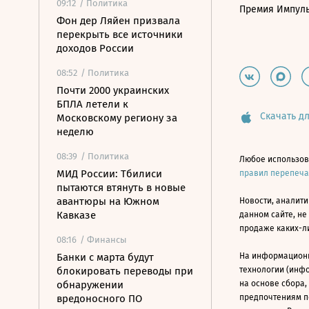
09:12
/ Политика
Премия Импул
Фон дер Ляйен призвала
перекрыть все источники
доходов России
08:52
/ Политика
Почти 2000 украинских
БПЛА летели к
Скачать дл
Московскому региону за
неделю
08:39
/ Политика
Любое использов
МИД России: Тбилиси
правил перепеч
пытаются втянуть в новые
авантюры на Южном
Новости, аналити
Кавказе
данном сайте, не
продаже каких-л
08:16
/ Финансы
Банки с марта будут
На информацион
блокировать переводы при
технологии (инф
обнаружении
на основе сбора,
вредоносного ПО
предпочтениям п