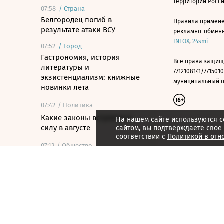
территории Росс
07:58
/
Страна
Белгородец погиб в
Правила примене
результате атаки ВСУ
рекламно-обменно
INFOX
,
24smi
07:52
/
Город
Гастрономия, история
Все права защищ
литературы и
7712108141/7715010
экзистенциализм: книжные
муниципальный окр
новинки лета
07:42
/ Политика
Какие законы вступили в
На нашем сайте используются c
силу в августе
сайтом, вы подтверждаете свое
соответствии с
Политикой в отн
07:12
/ Общество
Осенние каникулы у
школьников будут длиться
дольше зимних
06:55
/
Спорт
Валиева получила
нейтральный статус ISU,