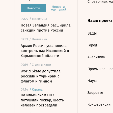
Справочник ко
Новости
Новости
компаний
09:29
/ Политика
Наши проек
Новая Зеландия расширила
санкции против России
ВЕДЫ
09:21
/ Политика
Город
Армия Россия установила
контроль над Ивановкой в
Харьковской области
Аналитика
09:19
/ Стиль жизни
Промышленнос
World Skate допустила
россиян к турнирам с
Наука
флагом и гимном
09:14
/
Страна
Здоровье
На Ильинском НПЗ
потушили пожар, шесть
Конференции
человек пострадали