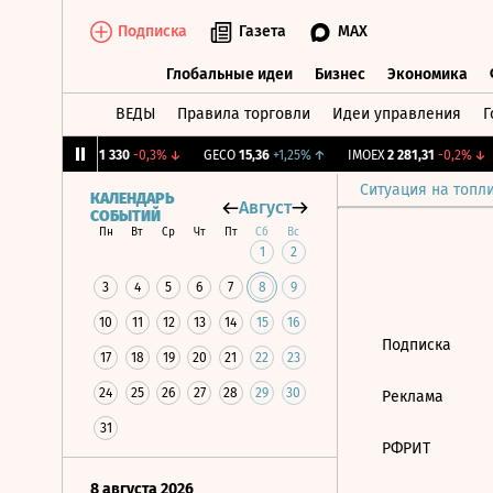
Подписка
Газета
MAX
Глобальные идеи
Бизнес
Экономика
ВЕДЫ
Правила торговли
Идеи управления
Г
Глобальные идеи
Бизнес
Экономик
31%
↑
MGTS
1 330
-0,3%
↓
GECO
15,36
+1,25%
↑
IMOEX
2 281,31
-0,2%
↓
Ситуация на топл
КАЛЕНДАРЬ
Август
СОБЫТИЙ
Пн
Вт
Ср
Чт
Пт
Сб
Вс
1
2
3
4
5
6
7
8
9
10
11
12
13
14
15
16
Подписка
17
18
19
20
21
22
23
24
25
26
27
28
29
30
Реклама
31
РФРИТ
8 августа 2026