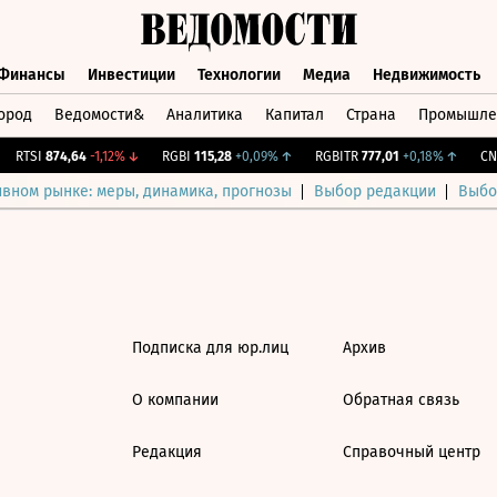
Финансы
Инвестиции
Технологии
Медиа
Недвижимость
ород
Ведомости&
Аналитика
Капитал
Страна
Промышле
а
Финансы
Инвестиции
Технологии
Медиа
Недвижимос
RTSI
874,64
-1,12%
↓
RGBI
115,28
+0,09%
↑
RGBITR
777,01
+0,18%
↑
CNY
ивном рынке: меры, динамика, прогнозы
Выбор редакции
Выбо
Подписка для юр.лиц
Архив
О компании
Обратная связь
Редакция
Справочный центр