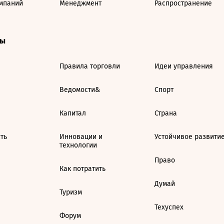
мпаний
Менеджмент
Распространение
ты
Правила торговли
Идеи управления
Ведомости&
Спорт
Капитал
Страна
ть
Инновации и
Устойчивое развити
технологии
Право
Как потратить
Думай
Туризм
Техуспех
Форум