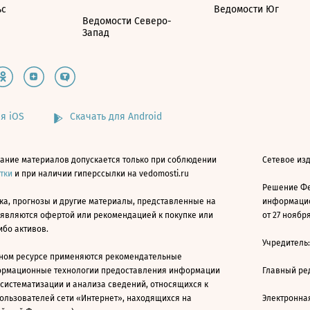
ьс
Ведомости Юг
Ведомости Северо-
Запад
я iOS
Скачать для Android
ание материалов допускается только при соблюдении
Сетевое изд
атки
и при наличии гиперссылки на vedomosti.ru
Решение Фе
ка, прогнозы и другие материалы, представленные на
информацио
 являются офертой или рекомендацией к покупке или
от 27 ноября
ибо активов.
Учредитель
ном ресурсе применяются рекомендательные
ормационные технологии предоставления информации
Главный ре
 систематизации и анализа сведений, относящихся к
ользователей сети «Интернет», находящихся на
Электронна