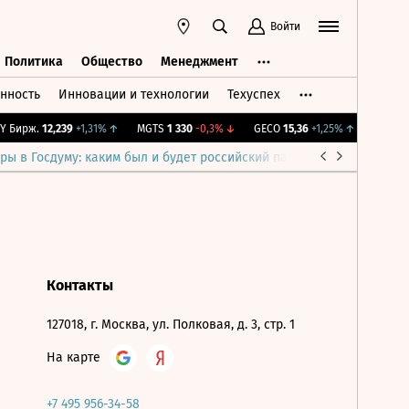
Войти
Политика
Общество
Менеджмент
нность
Инновации и технологии
Техуспех
ть
Политика
Общество
Менеджмент
 Бирж.
12,239
+1,31%
↑
MGTS
1 330
-0,3%
↓
GECO
15,36
+1,25%
↑
IMOEX
2 
ры в Госдуму: каким был и будет российский парламент
Война н
Контакты
127018, г. Москва, ул. Полковая, д. 3, стр. 1
На карте
+7 495 956-34-58