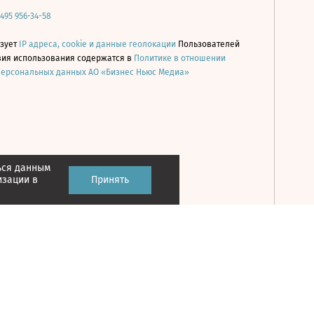
 495 956-34-58
ьзует
IP адреса, cookie и данные геолокации
Пользователей
овия использования содержатся в
Политике в отношении
персональных данных АО «Бизнес Ньюс Медиа»
ься данным
Принять
изации в