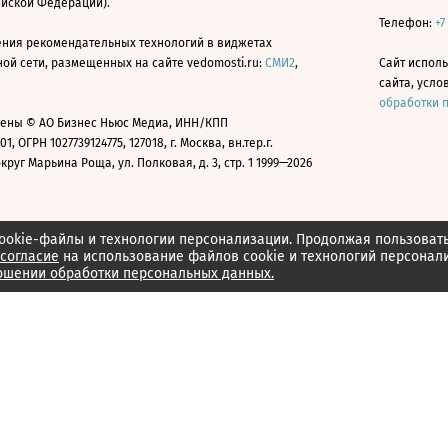
ийской Федерации).
Телефон:
+7
ния рекомендательных технологий в виджетах
й сети, размещенных на сайте vedomosti.ru:
СМИ2
,
Сайт испол
сайта, усл
обработки 
ены © АО Бизнес Ньюс Медиа, ИНН/КПП
01, ОГРН 1027739124775, 127018, г. Москва, вн.тер.г.
уг Марьина Роща, ул. Полковая, д. 3, стр. 1 1999—2026
ookie-файлы и технологии персонализации. Продолжая пользоват
согласие
на использование файлов cookie и технологий персонал
ошении обработки персональных данных.