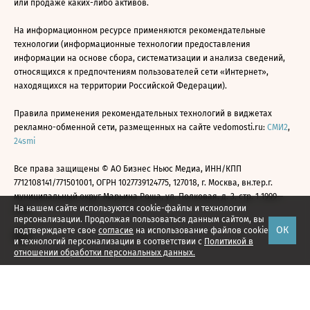
или продаже каких-либо активов.
На информационном ресурсе применяются рекомендательные
технологии (информационные технологии предоставления
информации на основе сбора, систематизации и анализа сведений,
относящихся к предпочтениям пользователей сети «Интернет»,
находящихся на территории Российской Федерации).
Правила применения рекомендательных технологий в виджетах
рекламно-обменной сети, размещенных на сайте vedomosti.ru:
СМИ2
,
24smi
Все права защищены © АО Бизнес Ньюс Медиа, ИНН/КПП
7712108141/771501001, ОГРН 1027739124775, 127018, г. Москва, вн.тер.г.
муниципальный округ Марьина Роща, ул. Полковая, д. 3, стр. 1 1999—
На нашем сайте используются cookie-файлы и технологии
2026
персонализации. Продолжая пользоваться данным сайтом, вы
ОК
подтверждаете свое
согласие
на использование файлов cookie
и технологий персонализации в соответствии с
Политикой в
отношении обработки персональных данных.