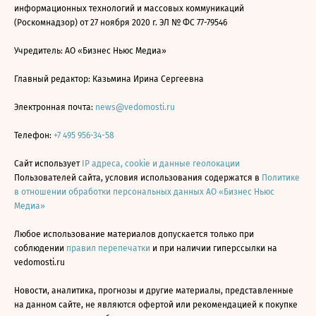
информационных технологий и массовых коммуникаций
(Роскомнадзор) от 27 ноября 2020 г. ЭЛ № ФС 77-79546
Учредитель: АО «Бизнес Ньюс Медиа»
Главный редактор: Казьмина Ирина Сергеевна
Электронная почта:
news@vedomosti.ru
Телефон:
+7 495 956-34-58
Сайт использует
IP адреса, cookie и данные геолокации
Пользователей сайта, условия использования содержатся в
Политике
в отношении обработки персональных данных АО «Бизнес Ньюс
Медиа»
Любое использование материалов допускается только при
соблюдении
правил перепечатки
и при наличии гиперссылки на
vedomosti.ru
Новости, аналитика, прогнозы и другие материалы, представленные
на данном сайте, не являются офертой или рекомендацией к покупке