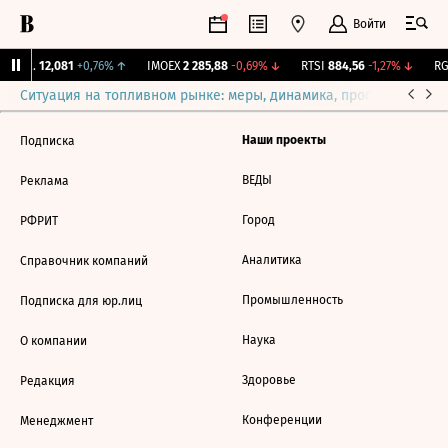
Войти
Бирж.
12,081
+0,76%
↑
IMOEX
2 285,88
-0,69%
↓
RTSI
884,56
-1,27%
↓
RG
Ситуация на топливном рынке: меры, динамика, прогнозы
Выб
Наши проекты
Подписка
ВЕДЫ
Реклама
Город
РФРИТ
Аналитика
Справочник компаний
Промышленность
Подписка для юр.лиц
Наука
О компании
Здоровье
Редакция
Конференции
Менеджмент