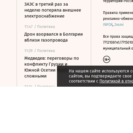
территории Росс
ЗАЭС в третий раз за
неделю потеряла внешнее
Правила примене
электроснабжение
рекламно-обменно
INFOX
,
24smi
11:47
/ Политика
Дрон взорвался в Болгарии
Все права защищ
вблизи газопровода
7712108141/7715010
муниципальный окр
11:29
/ Политика
Медведев: переговоры по
конфликту Грузии и
Южной Осетии были
На нашем сайте используются c
сложными
сайтом, вы подтверждаете свое
соответствии с
Политикой в отн
11:24
/ Политика
Index: Сийярто
заподозрили во
взяточничестве
11:09
/ Политика
Турция ограничила проход
судов в Черное море через