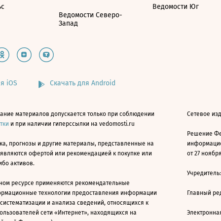
ьс
Ведомости Юг
Ведомости Северо-
Запад
я iOS
Скачать для Android
ание материалов допускается только при соблюдении
Сетевое изд
атки
и при наличии гиперссылки на vedomosti.ru
Решение Фе
ка, прогнозы и другие материалы, представленные на
информацио
 являются офертой или рекомендацией к покупке или
от 27 ноября
ибо активов.
Учредитель
ном ресурсе применяются рекомендательные
ормационные технологии предоставления информации
Главный ре
 систематизации и анализа сведений, относящихся к
ользователей сети «Интернет», находящихся на
Электронна