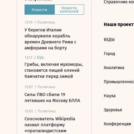
Справочник ко
Новости
Новости
компаний
13:19
/ Политика
Наши проек
У берегов Италии
обнаружили корабль
ВЕДЫ
времен Древнего Рима с
амфорами на борту
Город
13:13
/
ESG
Грибы, включая мухоморы,
Аналитика
становятся пищей оленей
Камчатки перед зимой
Промышленнос
13:07
/ Политика
Силы ПВО сбили 19
Наука
летевших на Москву БПЛА
Здоровье
13:05
/ Политика
Сооснователь Wikipedia
Конференции
назвал платформу
«пропагандистским