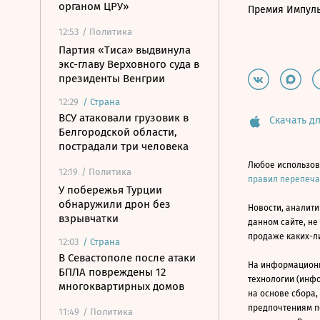
органом ЦРУ»
Премия Импул
12:53
/ Политика
Партия «Тиса» выдвинула
экс-главу Верховного суда в
президенты Венгрии
12:29
/
Страна
ВСУ атаковали грузовик в
Скачать дл
Белгородской области,
пострадали три человека
Любое использов
12:19
/ Политика
правил перепеч
У побережья Турции
обнаружили дрон без
Новости, аналити
взрывчатки
данном сайте, не
продаже каких-л
12:03
/
Страна
В Севастополе после атаки
На информацион
БПЛА повреждены 12
технологии (инф
многоквартирных домов
на основе сбора,
предпочтениям п
11:49
/ Политика