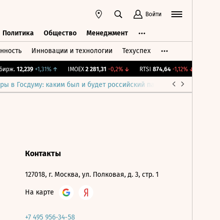
Войти
Политика
Общество
Менеджмент
нность
Инновации и технологии
Техуспех
ть
Политика
Общество
Менеджмент
ирж.
12,239
+1,31%
↑
IMOEX
2 281,31
-0,2%
↓
RTSI
874,64
-1,12%
↓
RGBI
11
ры в Госдуму: каким был и будет российский парламент
Война н
Контакты
127018, г. Москва, ул. Полковая, д. 3, стр. 1
На карте
+7 495 956-34-58