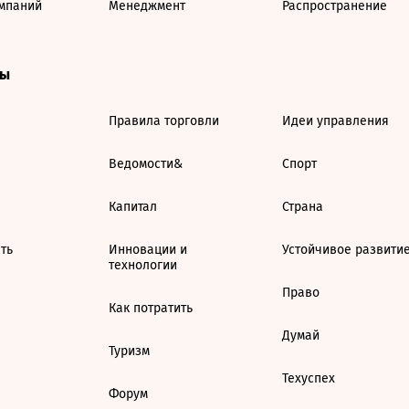
мпаний
Менеджмент
Распространение
ты
Правила торговли
Идеи управления
Ведомости&
Спорт
Капитал
Страна
ть
Инновации и
Устойчивое развити
технологии
Право
Как потратить
Думай
Туризм
Техуспех
Форум