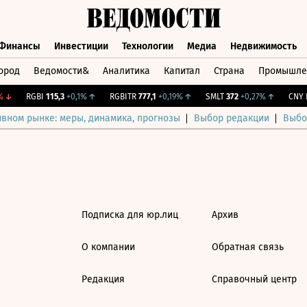
Финансы
Инвестиции
Технологии
Медиа
Недвижимость
ород
Ведомости&
Аналитика
Капитал
Страна
Промышле
а
Финансы
Инвестиции
Технологии
Медиа
Недвижимос
↓
RGBI
115,3
+0,1%
↑
RGBITR
777,1
+0,19%
↑
SMLT
372
+0,27%
↑
CNY Б
ивном рынке: меры, динамика, прогнозы
Выбор редакции
Выбо
Подписка для юр.лиц
Архив
О компании
Обратная связь
Редакция
Справочный центр