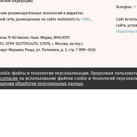
ийской Федерации).
Телефон:
+7
ния рекомендательных технологий в виджетах
й сети, размещенных на сайте vedomosti.ru:
СМИ2
,
Сайт испол
сайта, усл
обработки 
ены © АО Бизнес Ньюс Медиа, ИНН/КПП
01, ОГРН 1027739124775, 127018, г. Москва, вн.тер.г.
уг Марьина Роща, ул. Полковая, д. 3, стр. 1 1999—2026
ookie-файлы и технологии персонализации. Продолжая пользоват
согласие
на использование файлов cookie и технологий персонал
ошении обработки персональных данных.