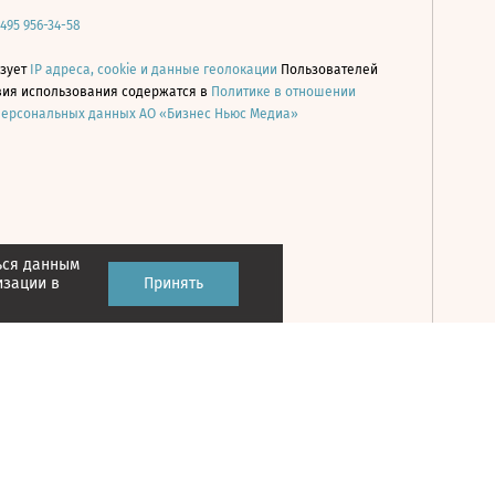
 495 956-34-58
ьзует
IP адреса, cookie и данные геолокации
Пользователей
овия использования содержатся в
Политике в отношении
персональных данных АО «Бизнес Ньюс Медиа»
ься данным
Принять
изации в