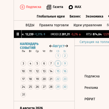
Подписка
Газета
MAX
Глобальные идеи
Бизнес
Экономика
ВЕДЫ
Правила торговли
Идеи управления
Г
Глобальные идеи
Бизнес
Экономик
%
↑
CNY Бирж.
12,239
+1,31%
↑
IMOEX
2 281,31
-0,2%
↓
RTSI
874,64
-1,12%
Ситуация на топл
КАЛЕНДАРЬ
Август
СОБЫТИЙ
Пн
Вт
Ср
Чт
Пт
Сб
Вс
1
2
3
4
5
6
7
8
9
10
11
12
13
14
15
16
Подписка
17
18
19
20
21
22
23
24
25
26
27
28
29
30
Реклама
31
РФРИТ
8 августа 2026