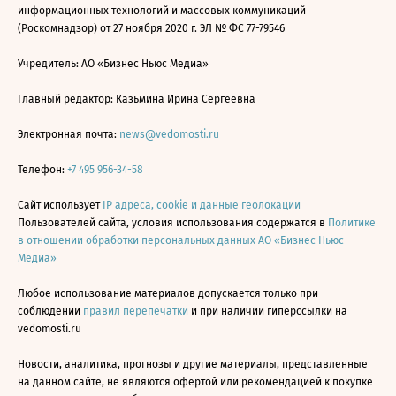
информационных технологий и массовых коммуникаций
(Роскомнадзор) от 27 ноября 2020 г. ЭЛ № ФС 77-79546
Учредитель: АО «Бизнес Ньюс Медиа»
Главный редактор: Казьмина Ирина Сергеевна
Электронная почта:
news@vedomosti.ru
Телефон:
+7 495 956-34-58
Сайт использует
IP адреса, cookie и данные геолокации
Пользователей сайта, условия использования содержатся в
Политике
в отношении обработки персональных данных АО «Бизнес Ньюс
Медиа»
Любое использование материалов допускается только при
соблюдении
правил перепечатки
и при наличии гиперссылки на
vedomosti.ru
Новости, аналитика, прогнозы и другие материалы, представленные
на данном сайте, не являются офертой или рекомендацией к покупке