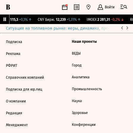
Войти
RGBI
115,3
+0,1%
↑
CNY Бирж.
12,239
+1,31%
↑
IMOEX
2 281,31
-0,2%
↓
RG
Ситуация на топливном рынке: меры, динамика, прогнозы
Выб
Наши проекты
Подписка
ВЕДЫ
Реклама
Город
РФРИТ
Аналитика
Справочник компаний
Промышленность
Подписка для юр.лиц
Наука
О компании
Здоровье
Редакция
Конференции
Менеджмент