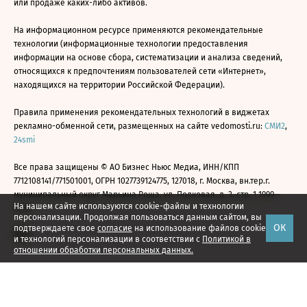
или продаже каких-либо активов.
На информационном ресурсе применяются рекомендательные
технологии (информационные технологии предоставления
информации на основе сбора, систематизации и анализа сведений,
относящихся к предпочтениям пользователей сети «Интернет»,
находящихся на территории Российской Федерации).
Правила применения рекомендательных технологий в виджетах
рекламно-обменной сети, размещенных на сайте vedomosti.ru:
СМИ2
,
24smi
Все права защищены © АО Бизнес Ньюс Медиа, ИНН/КПП
7712108141/771501001, ОГРН 1027739124775, 127018, г. Москва, вн.тер.г.
муниципальный округ Марьина Роща, ул. Полковая, д. 3, стр. 1 1999—
На нашем сайте используются cookie-файлы и технологии
2026
персонализации. Продолжая пользоваться данным сайтом, вы
ОК
подтверждаете свое
согласие
на использование файлов cookie
и технологий персонализации в соответствии с
Политикой в
отношении обработки персональных данных.