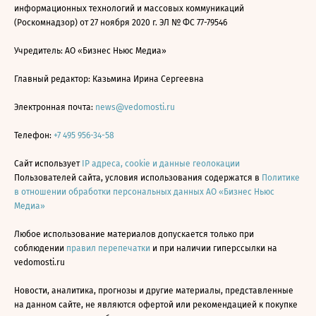
информационных технологий и массовых коммуникаций
(Роскомнадзор) от 27 ноября 2020 г. ЭЛ № ФС 77-79546
Учредитель: АО «Бизнес Ньюс Медиа»
Главный редактор: Казьмина Ирина Сергеевна
Электронная почта:
news@vedomosti.ru
Телефон:
+7 495 956-34-58
Сайт использует
IP адреса, cookie и данные геолокации
Пользователей сайта, условия использования содержатся в
Политике
в отношении обработки персональных данных АО «Бизнес Ньюс
Медиа»
Любое использование материалов допускается только при
соблюдении
правил перепечатки
и при наличии гиперссылки на
vedomosti.ru
Новости, аналитика, прогнозы и другие материалы, представленные
на данном сайте, не являются офертой или рекомендацией к покупке