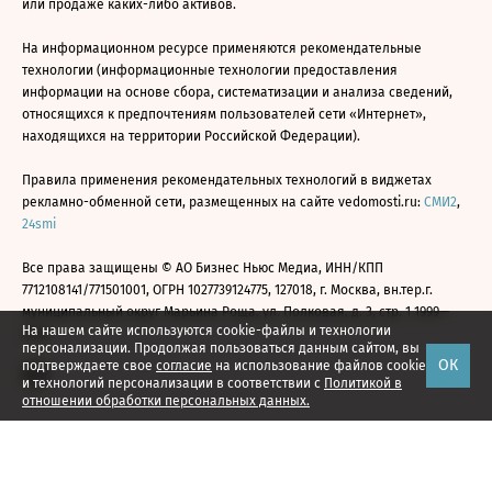
или продаже каких-либо активов.
На информационном ресурсе применяются рекомендательные
технологии (информационные технологии предоставления
информации на основе сбора, систематизации и анализа сведений,
относящихся к предпочтениям пользователей сети «Интернет»,
находящихся на территории Российской Федерации).
Правила применения рекомендательных технологий в виджетах
рекламно-обменной сети, размещенных на сайте vedomosti.ru:
СМИ2
,
24smi
Все права защищены © АО Бизнес Ньюс Медиа, ИНН/КПП
7712108141/771501001, ОГРН 1027739124775, 127018, г. Москва, вн.тер.г.
муниципальный округ Марьина Роща, ул. Полковая, д. 3, стр. 1 1999—
На нашем сайте используются cookie-файлы и технологии
2026
персонализации. Продолжая пользоваться данным сайтом, вы
ОК
подтверждаете свое
согласие
на использование файлов cookie
и технологий персонализации в соответствии с
Политикой в
отношении обработки персональных данных.