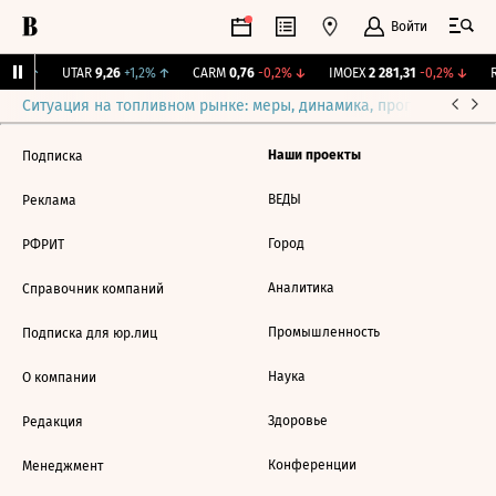
Войти
,31%
↑
UTAR
9,26
+1,2%
↑
CARM
0,76
-0,2%
↓
IMOEX
2 281,31
-0,2%
↓
R
Ситуация на топливном рынке: меры, динамика, прогнозы
Выб
Наши проекты
Подписка
ВЕДЫ
Реклама
Город
РФРИТ
Аналитика
Справочник компаний
Промышленность
Подписка для юр.лиц
Наука
О компании
Здоровье
Редакция
Конференции
Менеджмент