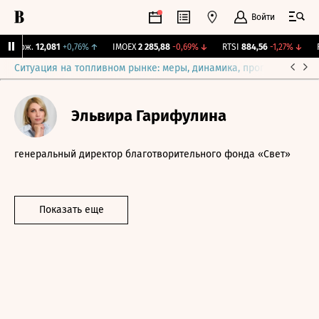
Войти
 Бирж.
12,081
+0,76%
↑
IMOEX
2 285,88
-0,69%
↓
RTSI
884,56
-1,27%
↓
RG
Ситуация на топливном рынке: меры, динамика, прогнозы
Выб
Эльвира Гарифулина
генеральный директор благотворительного фонда «Свет»
Показать еще