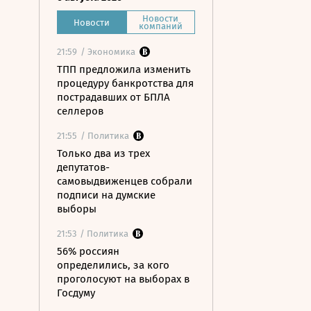
Новости
Новости
компаний
21:59
/ Экономика
ТПП предложила изменить
процедуру банкротства для
пострадавших от БПЛА
селлеров
21:55
/ Политика
Только два из трех
депутатов-
самовыдвиженцев собрали
подписи на думские
выборы
21:53
/ Политика
56% россиян
определились, за кого
проголосуют на выборах в
Госдуму