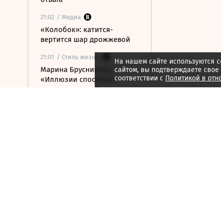
21:02
/ Медиа
«Колобок»: катится-
вертится шар дрожжевой
21:01
/ Стиль жизни
На нашем сайте используются c
Марина Брусникина:
сайтом, вы подтверждаете свое
соответствии с
Политикой в отн
«Иллюзии способны
влиять на людей»
21:00
/ Мнения
«Алмазная колесница»:
уроки созерцания
20:52
/ Бизнес
Глава «Ижавиа» объявил
об уходе после отзыва
сертификата авиакомпании
20:46
/
Страна
В Смоленске женщина и
ребенок погибли из-за