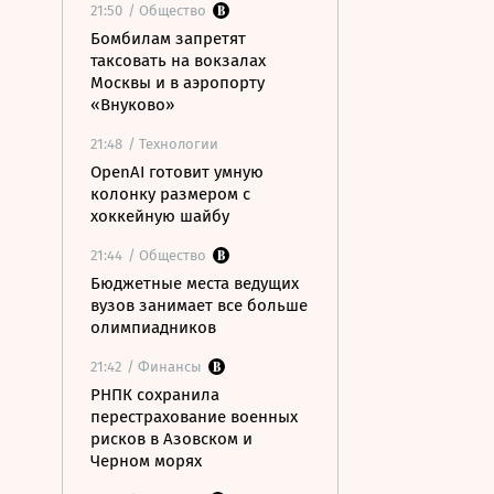
21:50
/ Общество
Бомбилам запретят
таксовать на вокзалах
Москвы и в аэропорту
«Внуково»
21:48
/ Технологии
OpenAI готовит умную
колонку размером с
хоккейную шайбу
21:44
/ Общество
Бюджетные места ведущих
вузов занимает все больше
олимпиадников
21:42
/ Финансы
РНПК сохранила
перестрахование военных
рисков в Азовском и
Черном морях