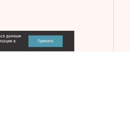
ься данным
Принять
изации в