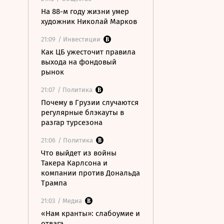
На 88-м году жизни умер
художник Николай Марков
21:09
/ Инвестиции
Как ЦБ ужесточит правила
выхода на фондовый
рынок
21:07
/ Политика
Почему в Грузии случаются
регулярные блэкауты в
разгар турсезона
21:06
/ Политика
Что выйдет из войны
Такера Карлсона и
компании против Дональда
Трампа
21:03
/ Медиа
«Нам кранты»: слабоумие и
отвага