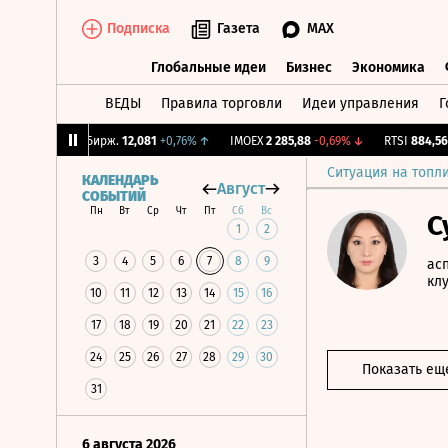
Подписка
Газета
MAX
Глобальные идеи
Бизнес
Экономика
ВЕДЫ
Правила торговли
Идеи управления
Г
Глобальные идеи
Бизнес
Экономик
5%
↓
CNY Бирж.
12,081
+0,76%
↑
IMOEX
2 285,88
-0,69%
↓
RTSI
884,56
-1
Ситуация на топл
КАЛЕНДАРЬ
Август
СОБЫТИЙ
Пн
Вт
Ср
Чт
Пт
Сб
Вс
С
1
2
3
4
5
6
7
8
9
ас
кл
10
11
12
13
14
15
16
17
18
19
20
21
22
23
24
25
26
27
28
29
30
Показать ещ
31
6 августа 2026