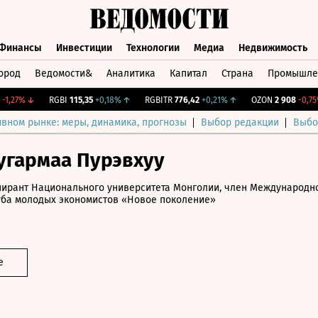
Финансы
Инвестиции
Технологии
Медиа
Недвижимость
ород
Ведомости&
Аналитика
Капитал
Страна
Промышле
а
Финансы
Инвестиции
Технологии
Медиа
Недвижимос
,27%
↓
RGBI
115,35
+0,18%
↑
RGBITR
776,42
+0,21%
↑
OZON
2 908
-0,75%
ивном рынке: меры, динамика, прогнозы
Выбор редакции
Выбо
угармаа Пурэвхуу
пирант Национального университета Монголии, член Международн
уба молодых экономистов «Новое поколение»
е