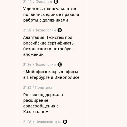
21:40
/ Финансы
У долговых консультантов
появились единые правила
работы с должниками
21:38
/ Технологии
Адаптация IT-систем под
российские сертификаты
безопасности потребует
вложений
21:34
/ Технологии
«Мойофис» закрыл офисы
в Петербурге и Иннополисе
21:33
/ Политика
Россия поддержала
расширение
авиасообщения с
Казахстаном
21:28
/ Недвижимость