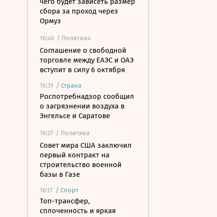
чего будет зависеть размер
сбора за проход через
Ормуз
16:46
/ Политика
Соглашение о свободной
торговле между ЕАЭС и ОАЭ
вступит в силу 6 октября
16:31
/
Страна
Роспотребнадзор сообщил
о загрязнении воздуха в
Энгельсе и Саратове
16:27
/ Политика
Совет мира США заключил
первый контракт на
строительство военной
базы в Газе
16:17
/
Спорт
Топ-трансфер,
сплоченность и яркая