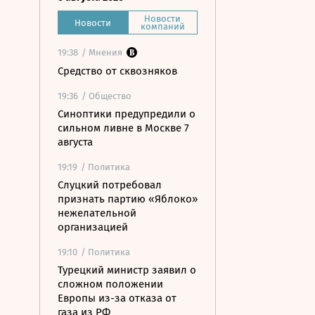
Новости
Новости
компаний
19:38
/ Мнения
Средство от сквозняков
19:36
/ Общество
Синоптики предупредили о
сильном ливне в Москве 7
августа
19:19
/ Политика
Слуцкий потребовал
признать партию «Яблоко»
нежелательной
организацией
19:10
/ Политика
Турецкий министр заявил о
сложном положении
Европы из-за отказа от
газа из РФ