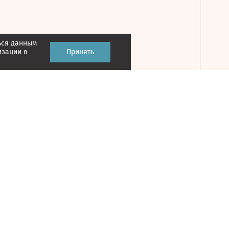
ься данным
Принять
изации в