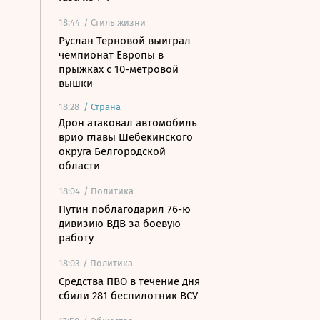
18:44
/ Стиль жизни
Руслан Терновой выиграл
чемпионат Европы в
прыжках с 10-метровой
вышки
18:28
/
Страна
Дрон атаковал автомобиль
врио главы Шебекинского
округа Белгородской
области
18:04
/ Политика
Путин поблагодарил 76-ю
дивизию ВДВ за боевую
работу
18:03
/ Политика
Средства ПВО в течение дня
сбили 281 беспилотник ВСУ