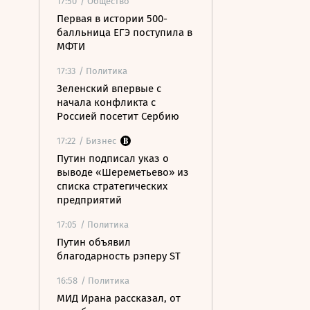
17:50
/ Общество
Первая в истории 500-
балльница ЕГЭ поступила в
МФТИ
17:33
/ Политика
Зеленский впервые с
начала конфликта с
Россией посетит Сербию
17:22
/ Бизнес
Путин подписал указ о
выводе «Шереметьево» из
списка стратегических
предприятий
17:05
/ Политика
Путин объявил
благодарность рэперу ST
16:58
/ Политика
МИД Ирана рассказал, от