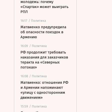
молодежь: почему
«Спартак» может выиграть
РПЛ
16:17
/ Политика
Матвиенко предупредила
об опасности поездок в
Армению
16:09
/ Политика
РФ продолжит требовать
наказания для заказчиков
теракта на «Северных
потоках»
16:08
/ Политика
Матвиенко: отношения РФ
и Армении напоминают
«улицу с односторонним
движением»
15:59
/ Политика