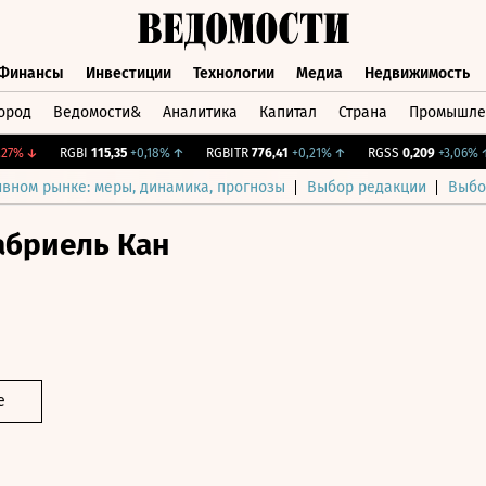
Финансы
Инвестиции
Технологии
Медиа
Недвижимость
ород
Ведомости&
Аналитика
Капитал
Страна
Промышле
а
Финансы
Инвестиции
Технологии
Медиа
Недвижимос
%
↓
RGBI
115,35
+0,18%
↑
RGBITR
776,41
+0,21%
↑
RGSS
0,209
+3,06%
↑
ивном рынке: меры, динамика, прогнозы
Выбор редакции
Выбо
абриель Кан
е