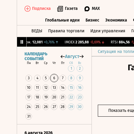
Подписка
Газета
MAX
Глобальные идеи
Бизнес
Экономика
ВЕДЫ
Правила торговли
Идеи управления
Г
Глобальные идеи
Бизнес
Экономик
↑
CNY Бирж.
12,081
+0,76%
↑
IMOEX
2 285,88
-0,69%
↓
RTSI
884,56
-1,27
Ситуация на топл
КАЛЕНДАРЬ
Август
СОБЫТИЙ
Пн
Вт
Ср
Чт
Пт
Сб
Вс
Г
1
2
3
4
5
6
7
8
9
10
11
12
13
14
15
16
17
18
19
20
21
22
23
24
25
26
27
28
29
30
Показать ещ
31
6 августа 2026