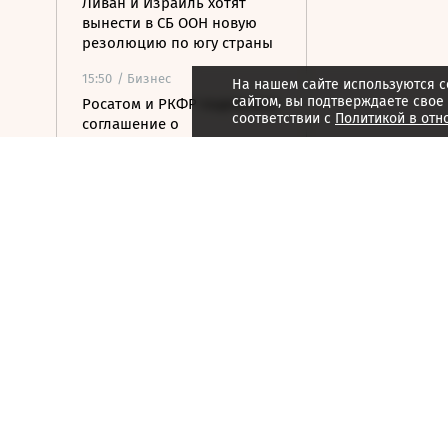
Ливан и Израиль хотят
вынести в СБ ООН новую
резолюцию по югу страны
15:50
/ Бизнес
На нашем сайте используются c
сайтом, вы подтверждаете свое
Росатом и РКФР подписали
соответствии с
Политикой в отн
соглашение о
строительстве ветропарка
на Иссык-Куле
15:41
/ Бизнес
Минфин: власти вернулись
к обсуждению онлайн-
продажи алкоголя
15:36
/ Политика
МИД Азербайджана: Баку
готов поставлять газ на
Украину
15:32
/ Финансы
Банк России поднял
официальный курс