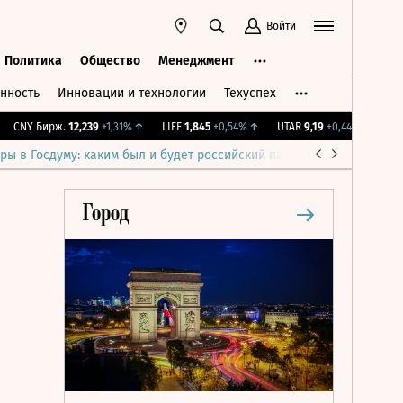
Войти
Политика
Общество
Менеджмент
нность
Инновации и технологии
Техуспех
ть
Политика
Общество
Менеджмент
CNY Бирж.
12,239
+1,31%
↑
LIFE
1,845
+0,54%
↑
UTAR
9,19
+0,44%
↑
IMOEX
ры в Госдуму: каким был и будет российский парламент
Война н