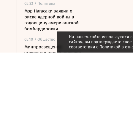
05:33
/ Политика
Мэр Нагасаки заявил о
риске ядерной войны в
годовщину американской
бомбардировки
На нашем сайте используются c
05:10
/ Общество
сайтом, вы подтверждаете свое
Минпросвещения
соответствии с
Политикой в отн
утвердило новый перечень
учебников
04:30
/ Политика
Ночью над Россией сбито
153 дрона ВСУ
04:26
/ Стиль жизни
На бис: последние
концерты культовых групп
04:25
/ Общество
Смертельный трюк: как
Элиша Отис сделал лифт