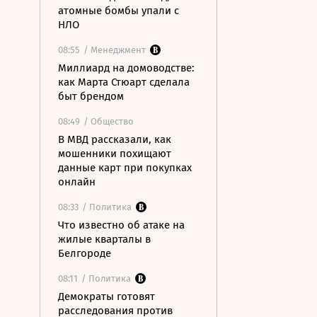
атомные бомбы упали с
НЛО
08:55
/ Менеджмент
Миллиард на домоводстве:
как Марта Стюарт сделала
быт брендом
08:49
/ Общество
В МВД рассказали, как
мошенники похищают
данные карт при покупках
онлайн
08:33
/ Политика
Что известно об атаке на
жилые кварталы в
Белгороде
08:11
/ Политика
Демократы готовят
расследования против