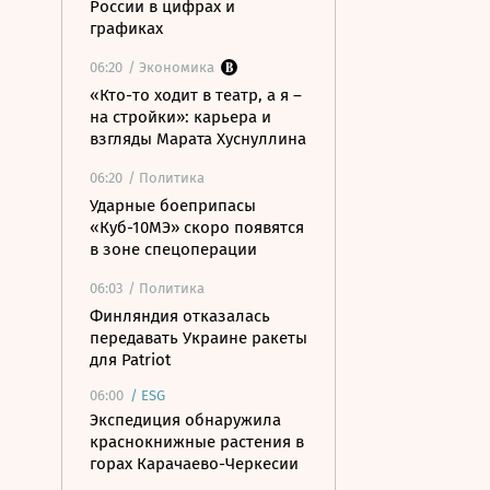
России в цифрах и
графиках
06:20
/ Экономика
«Кто-то ходит в театр, а я –
на стройки»: карьера и
взгляды Марата Хуснуллина
06:20
/ Политика
Ударные боеприпасы
«Куб-10МЭ» скоро появятся
в зоне спецоперации
06:03
/ Политика
Финляндия отказалась
передавать Украине ракеты
для Patriot
06:00
/
ESG
Экспедиция обнаружила
краснокнижные растения в
горах Карачаево-Черкесии