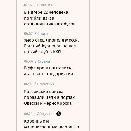
07:02
/ Политика
В Нигере 22 человека
погибли из-за
столкновения автобусов
06:52
/
Спорт
Умер отец Лионеля Месси,
Евгений Кузнецов нашел
новый клуб в КХЛ
06:46
/
Страна
В Уфе дроны пытались
атаковать предприятия
06:35
/ Политика
Российские войска
поразили цели в портах
Одессы и Черноморска
06:21
/ Общество
Коренные и
малочисленные: народы в