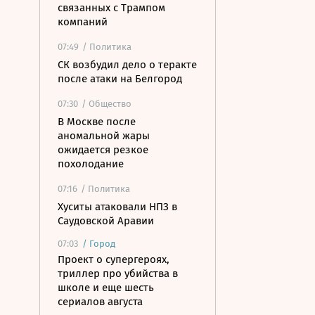
связанных с Трампом
компаний
07:49
/ Политика
СК возбудил дело о теракте
после атаки на Белгород
07:30
/ Общество
В Москве после
аномальной жары
ожидается резкое
похолодание
07:16
/ Политика
Хуситы атаковали НПЗ в
Саудовской Аравии
07:03
/
Город
Проект о супергероях,
триллер про убийства в
школе и еще шесть
сериалов августа