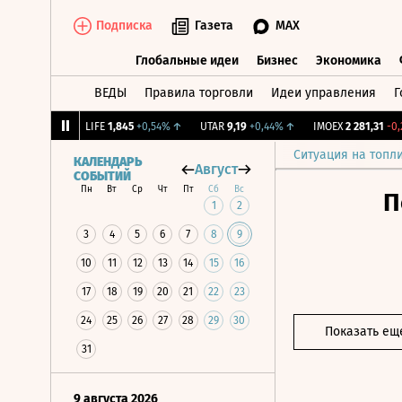
Подписка
Газета
MAX
Глобальные идеи
Бизнес
Экономика
ВЕДЫ
Правила торговли
Идеи управления
Г
Глобальные идеи
Бизнес
Экономик
9
+1,31%
↑
LIFE
1,845
+0,54%
↑
UTAR
9,19
+0,44%
↑
IMOEX
2 281,31
-0,2%
Ситуация на топл
КАЛЕНДАРЬ
Август
СОБЫТИЙ
Пн
Вт
Ср
Чт
Пт
Сб
Вс
П
1
2
3
4
5
6
7
8
9
10
11
12
13
14
15
16
17
18
19
20
21
22
23
24
25
26
27
28
29
30
Показать ещ
31
9 августа 2026