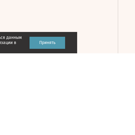
ься данным
Принять
изации в