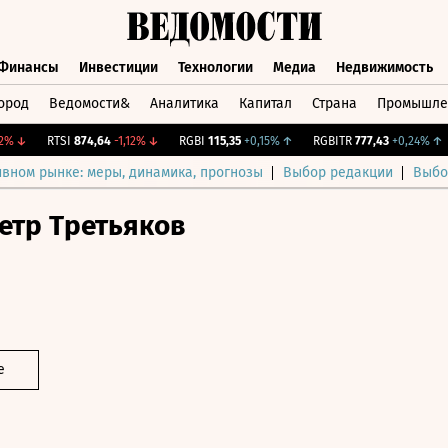
Финансы
Инвестиции
Технологии
Медиа
Недвижимость
ород
Ведомости&
Аналитика
Капитал
Страна
Промышле
а
Финансы
Инвестиции
Технологии
Медиа
Недвижимос
↓
RTSI
874,64
-1,12%
↓
RGBI
115,35
+0,15%
↑
RGBITR
777,43
+0,24%
↑
ивном рынке: меры, динамика, прогнозы
Выбор редакции
Выбо
етр Третьяков
е