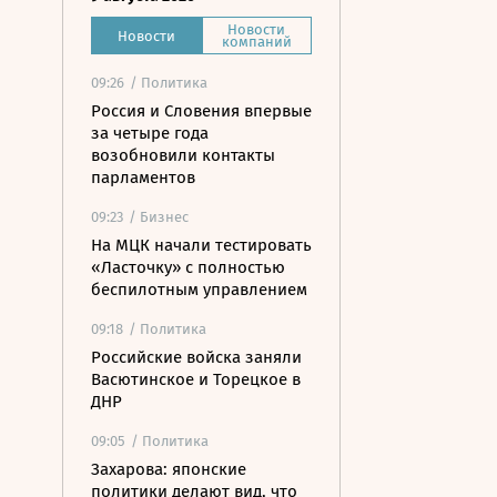
Новости
Новости
компаний
09:26
/ Политика
Россия и Словения впервые
за четыре года
возобновили контакты
парламентов
09:23
/ Бизнес
На МЦК начали тестировать
«Ласточку» с полностью
беспилотным управлением
09:18
/ Политика
Российские войска заняли
Васютинское и Торецкое в
ДНР
09:05
/ Политика
Захарова: японские
политики делают вид, что