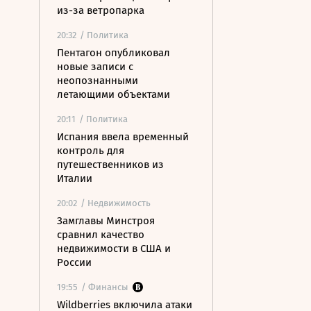
из-за ветропарка
20:32
/ Политика
Пентагон опубликовал
новые записи с
неопознанными
летающими объектами
20:11
/ Политика
Испания ввела временный
контроль для
путешественников из
Италии
20:02
/ Недвижимость
Замглавы Минстроя
сравнил качество
недвижимости в США и
России
19:55
/ Финансы
Wildberries включила атаки