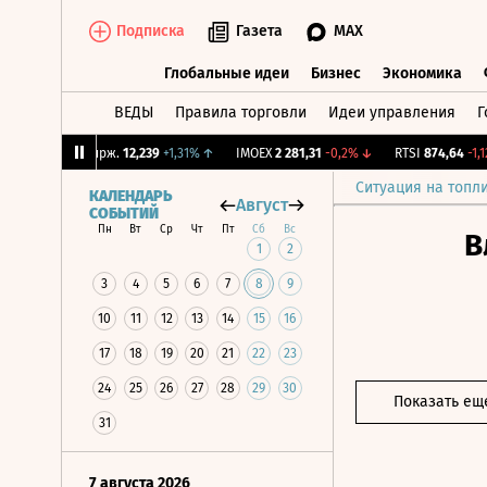
Подписка
Газета
MAX
Глобальные идеи
Бизнес
Экономика
ВЕДЫ
Правила торговли
Идеи управления
Г
Глобальные идеи
Бизнес
Экономик
↓
CNY Бирж.
12,239
+1,31%
↑
IMOEX
2 281,31
-0,2%
↓
RTSI
874,64
-1,12%
Ситуация на топл
КАЛЕНДАРЬ
Август
СОБЫТИЙ
Пн
Вт
Ср
Чт
Пт
Сб
Вс
В
1
2
3
4
5
6
7
8
9
10
11
12
13
14
15
16
17
18
19
20
21
22
23
24
25
26
27
28
29
30
Показать ещ
31
7 августа 2026