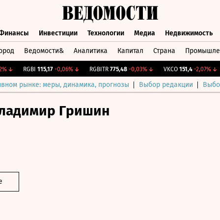
Финансы
Инвестиции
Технологии
Медиа
Недвижимость
ород
Ведомости&
Аналитика
Капитал
Страна
Промышле
а
Финансы
Инвестиции
Технологии
Медиа
Недвижимос
↓
RGBI
115,17
-0,06%
↓
RGBITR
775,48
-0,03%
↓
VKCO
151,4
-2,07%
↓
ивном рынке: меры, динамика, прогнозы
Выбор редакции
Выбо
ладимир Гришин
е