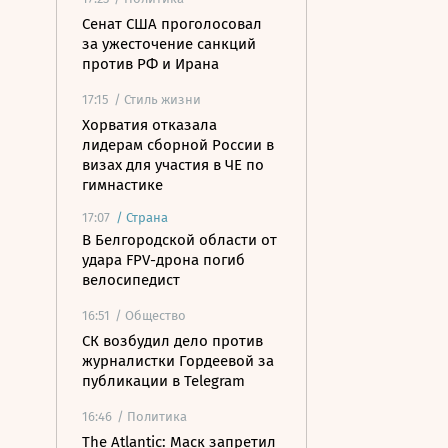
Сенат США проголосовал
за ужесточение санкций
против РФ и Ирана
17:15
/ Стиль жизни
Хорватия отказала
лидерам сборной России в
визах для участия в ЧЕ по
гимнастике
17:07
/
Страна
В Белгородской области от
удара FPV-дрона погиб
велосипедист
16:51
/ Общество
СК возбудил дело против
журналистки Гордеевой за
публикации в Telegram
16:46
/ Политика
The Atlantic: Маск запретил