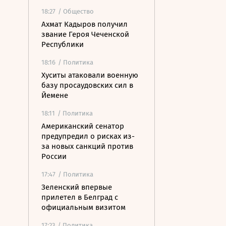
18:27
/ Общество
Ахмат Кадыров получил
звание Героя Чеченской
Республики
18:16
/ Политика
Хуситы атаковали военную
базу просаудовских сил в
Йемене
18:11
/ Политика
Американский сенатор
предупредил о рисках из-
за новых санкций против
России
17:47
/ Политика
Зеленский впервые
прилетел в Белград с
официальным визитом
17:23
/ Политика