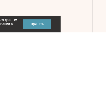
ься данным
Принять
изации в