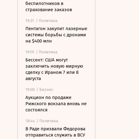
беспилотников в
страхование заказов
19:31
/ Политика
Пентагон закупит лазерные
системы борьбы с дронами
на $400 млн
19:19
/ Политика
Бессент: США могут
заключить новую мирную
сделку с Ираном 7 или 8
августа
19:00
/ Бизнес
Аукцион по продаже
Рижского вокзала вновь не
состоялся
18:44
/ Политика
В Раде призвали Федорова
отправиться служить в ВСУ