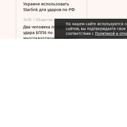
Украине использовать
Starlink для ударов по РФ
16:35
/ Общество
На нашем сайте используются c
Два человека погибли от
сайтом, вы подтверждаете свое
удара БПЛА по
соответствии с
Политикой в отн
многоквартирному дому в
Керчи
16:32
/ Бизнес
Сбор тепличных овощей в
РФ вырос на 3,5% до 1 млн
тонн
16:23
/ Политика
Суд США остановил проект
строительства бального
зала в Белом доме
16:11
/ Политика
СМИ: Иран хочет отмены
санкций США в обмен на