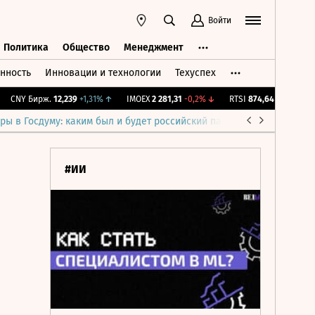
Войти
Политика
Общество
Менеджмент
нность
Инновации и технологии
Техуспех
ть
Политика
Общество
Менеджмент
CNY Бирж.
12,239
+1,31%
↑
IMOEX
2 281,31
-0,2%
↓
RTSI
874,64
-1,12%
↓
R
ры в Госдуму: каким был и будет российский парламент
Война н
#ИИ