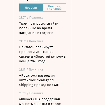
Новости
Новости
компаний
21:57
/ Политика
Трамп отпросился уйти
пораньше во время
заседания в Госдепе
21:32
/ Политика
Пентагон планирует
провести испытания
системы «Золотой купол» в
конце 2026 года
21:17
/ Политика
«Росатом» разрешил
китайской Sealegend
Shipping проход по СМП
20:51
/ Политика
Минюст США поддержал
монастырь РПЦЗ в споре