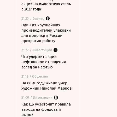
акциз на импортную сталь
с 2027 года
21:25
/ Бизнес
Один из крупнейших
производителей упаковки
для молочки в России
прекратил работу
21:22
/ Инвестиции
Что удержит акции
нефтяников от падения
вслед за нефтью
21:12
/ Общество
На 88-м году жизни умер
художник Николай Марков
21:09
/ Инвестиции
Как ЦБ ужесточит правила
выхода на фондовый
рынок