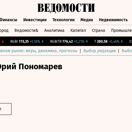
Финансы
Инвестиции
Технологии
Медиа
Недвижимость
ород
Ведомости&
Аналитика
Капитал
Страна
Промышле
а
Финансы
Инвестиции
Технологии
Медиа
Недвижимос
RGBI
115,35
+0,18%
↑
RGBITR
776,42
+0,21%
↑
T
280,58
+0,46%
↑
CNY 
ивном рынке: меры, динамика, прогнозы
Выбор редакции
Выбо
рий Пономарев
е