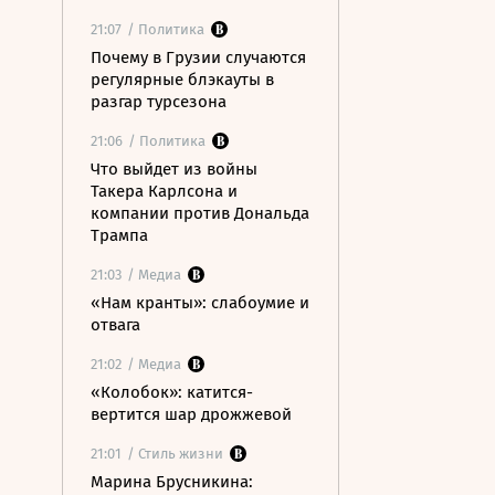
21:07
/ Политика
Почему в Грузии случаются
регулярные блэкауты в
разгар турсезона
21:06
/ Политика
Что выйдет из войны
Такера Карлсона и
компании против Дональда
Трампа
21:03
/ Медиа
«Нам кранты»: слабоумие и
отвага
21:02
/ Медиа
«Колобок»: катится-
вертится шар дрожжевой
21:01
/ Стиль жизни
Марина Брусникина: