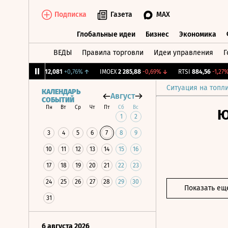
Подписка
Газета
MAX
Глобальные идеи
Бизнес
Экономика
ВЕДЫ
Правила торговли
Идеи управления
Г
Глобальные идеи
Бизнес
Экономик
CNY Бирж.
12,081
+0,76%
↑
IMOEX
2 285,88
-0,69%
↓
RTSI
884,56
-1,27%
↓
Ситуация на топл
КАЛЕНДАРЬ
Август
СОБЫТИЙ
Пн
Вт
Ср
Чт
Пт
Сб
Вс
Ю
1
2
3
4
5
6
7
8
9
10
11
12
13
14
15
16
17
18
19
20
21
22
23
24
25
26
27
28
29
30
Показать ещ
31
6 августа 2026