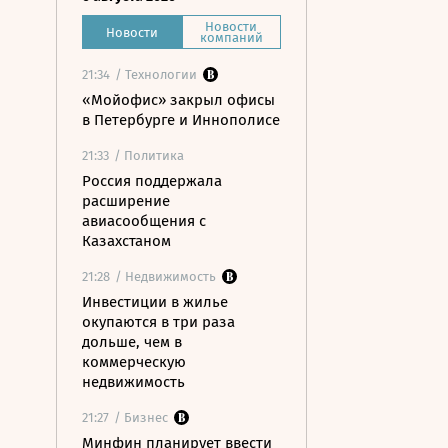
Новости
Новости
компаний
21:34
/ Технологии
«Мойофис» закрыл офисы
в Петербурге и Иннополисе
21:33
/ Политика
Россия поддержала
расширение
авиасообщения с
Казахстаном
21:28
/ Недвижимость
Инвестиции в жилье
окупаются в три раза
дольше, чем в
коммерческую
недвижимость
21:27
/ Бизнес
Минфин планирует ввести