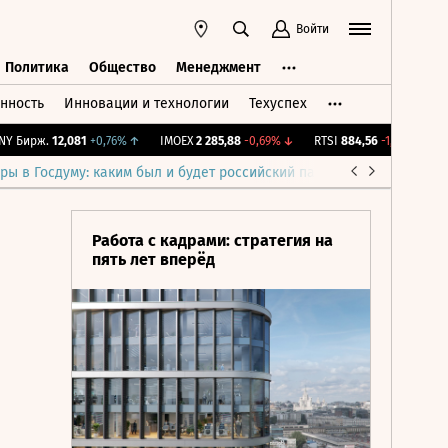
Войти
Политика
Общество
Менеджмент
нность
Инновации и технологии
Техуспех
ть
Политика
Общество
Менеджмент
Бирж.
12,081
+0,76%
↑
IMOEX
2 285,88
-0,69%
↓
RTSI
884,56
-1,27%
↓
RG
ры в Госдуму: каким был и будет российский парламент
Война н
Работа с кадрами: стратегия на
пять лет вперёд