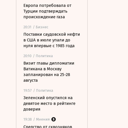
Европа потребовала от
Турции подтверждать
происхождение газа
20:31
/ Бизнес
Поставки саудовской нефти
в США в июле упали до
нуля впервые с 1985 года
20:10
/ Политика
Визит главы дипломатии
Ватикана в Москву
запланирован на 25-28
августа
19:57
/ Политика
Зеленский опустился на
девятое место в рейтинге
доверия
19:38
/ Мнения
Средство от сквозняков