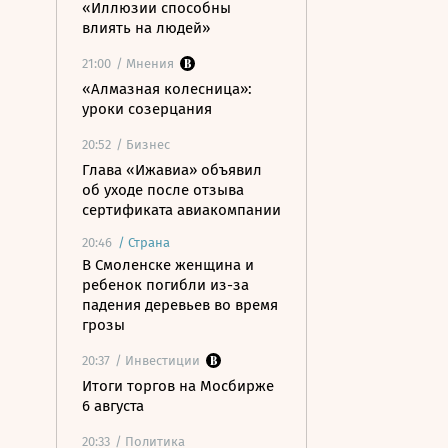
«Иллюзии способны
влиять на людей»
21:00
/ Мнения
«Алмазная колесница»:
уроки созерцания
20:52
/ Бизнес
Глава «Ижавиа» объявил
об уходе после отзыва
сертификата авиакомпании
20:46
/
Страна
В Смоленске женщина и
ребенок погибли из-за
падения деревьев во время
грозы
20:37
/ Инвестиции
Итоги торгов на Мосбирже
6 августа
20:33
/ Политика