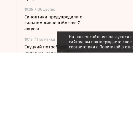
19:36
/ Общество
Синоптики предупредили о
сильном ливне в Москве 7
августа
На нашем сайте используются c
19:19
/ Политика
сайтом, вы подтверждаете свое
Слуцкий потребовал
соответствии с
Политикой в отн
признать партию «Яблоко»
нежелательной
организацией
19:10
/ Политика
Турецкий министр заявил о
сложном положении
Европы из-за отказа от
газа из РФ
18:44
/ Стиль жизни
Руслан Терновой выиграл
чемпионат Европы в
прыжках с 10-метровой