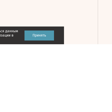
ься данным
Принять
изации в