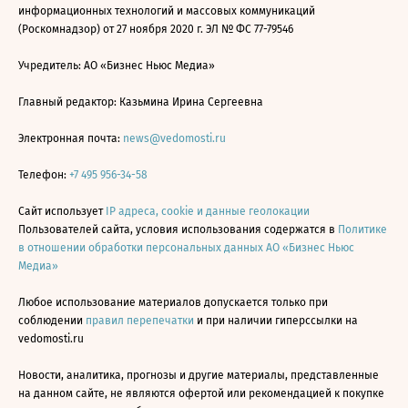
информационных технологий и массовых коммуникаций
(Роскомнадзор) от 27 ноября 2020 г. ЭЛ № ФС 77-79546
Учредитель: АО «Бизнес Ньюс Медиа»
Главный редактор: Казьмина Ирина Сергеевна
Электронная почта:
news@vedomosti.ru
Телефон:
+7 495 956-34-58
Сайт использует
IP адреса, cookie и данные геолокации
Пользователей сайта, условия использования содержатся в
Политике
в отношении обработки персональных данных АО «Бизнес Ньюс
Медиа»
Любое использование материалов допускается только при
соблюдении
правил перепечатки
и при наличии гиперссылки на
vedomosti.ru
Новости, аналитика, прогнозы и другие материалы, представленные
на данном сайте, не являются офертой или рекомендацией к покупке