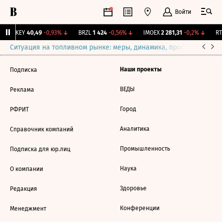
Войти
OKEY
40,49
-0,93%
↓
BRZL
1 424
-0,56%
↓
IMOEX
2 281,31
-0,2%
↓
RTS
Ситуация на топливном рынке: меры, динамика, прогнозы
Выб
Наши проекты
Подписка
ВЕДЫ
Реклама
Город
РФРИТ
Аналитика
Справочник компаний
Промышленность
Подписка для юр.лиц
Наука
О компании
Здоровье
Редакция
Конференции
Менеджмент