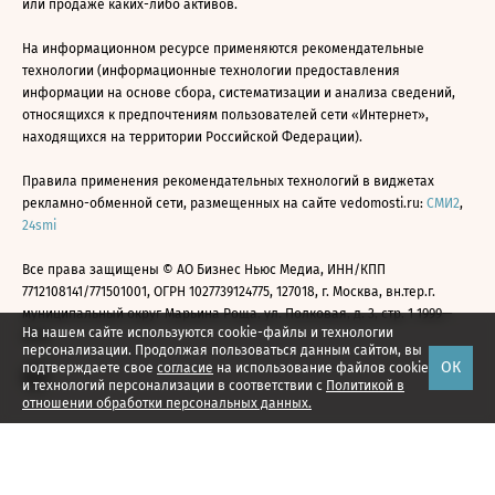
или продаже каких-либо активов.
На информационном ресурсе применяются рекомендательные
технологии (информационные технологии предоставления
информации на основе сбора, систематизации и анализа сведений,
относящихся к предпочтениям пользователей сети «Интернет»,
находящихся на территории Российской Федерации).
Правила применения рекомендательных технологий в виджетах
рекламно-обменной сети, размещенных на сайте vedomosti.ru:
СМИ2
,
24smi
Все права защищены © АО Бизнес Ньюс Медиа, ИНН/КПП
7712108141/771501001, ОГРН 1027739124775, 127018, г. Москва, вн.тер.г.
муниципальный округ Марьина Роща, ул. Полковая, д. 3, стр. 1 1999—
На нашем сайте используются cookie-файлы и технологии
2026
персонализации. Продолжая пользоваться данным сайтом, вы
ОК
подтверждаете свое
согласие
на использование файлов cookie
и технологий персонализации в соответствии с
Политикой в
отношении обработки персональных данных.