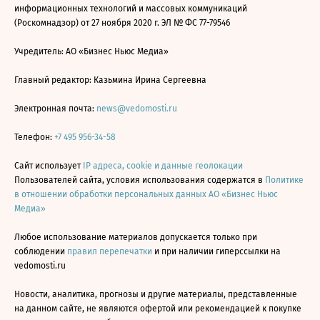
информационных технологий и массовых коммуникаций
(Роскомнадзор) от 27 ноября 2020 г. ЭЛ № ФС 77-79546
Учредитель: АО «Бизнес Ньюс Медиа»
Главный редактор: Казьмина Ирина Сергеевна
Электронная почта:
news@vedomosti.ru
Телефон:
+7 495 956-34-58
Сайт использует
IP адреса, cookie и данные геолокации
Пользователей сайта, условия использования содержатся в
Политике
в отношении обработки персональных данных АО «Бизнес Ньюс
Медиа»
Любое использование материалов допускается только при
соблюдении
правил перепечатки
и при наличии гиперссылки на
vedomosti.ru
Новости, аналитика, прогнозы и другие материалы, представленные
на данном сайте, не являются офертой или рекомендацией к покупке