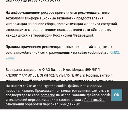
или продаже каких-либо активов.
На информационном ресурсе применяются рекомендательные
технологии (информационные технологии предоставления
информации на основе сбора, систематизации и анализа сведений,
относящихся к предпочтениям пользователей сети «Интернет»,
находящихся на территории Российской Федерации).
Правила применения рекомендательных технологий в виджетах
рекламно-обменной сети, размещенных на сайте vedomosti.ru:
СМИ2
,
24smi
Все права защищены © АО Бизнес Ньюс Медиа, ИНН/КПП
7712108141/771501001, ОГРН 1027739124775, 127018, г. Москва, вн.тер.г.
муниципальный округ Марьина Роща, ул. Полковая, д. 3, стр. 1 1999—
На нашем сайте используются cookie-файлы и технологии
2026
персонализации. Продолжая пользоваться данным сайтом, вы
ОК
подтверждаете свое
согласие
на использование файлов cookie
и технологий персонализации в соответствии с
Политикой в
отношении обработки персональных данных.