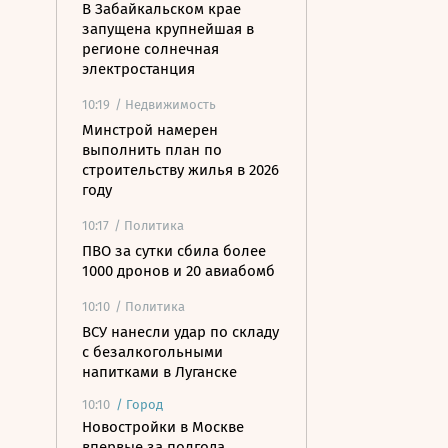
В Забайкальском крае
запущена крупнейшая в
регионе солнечная
электростанция
10:19
/ Недвижимость
Минстрой намерен
выполнить план по
строительству жилья в 2026
году
10:17
/ Политика
ПВО за сутки сбила более
1000 дронов и 20 авиабомб
10:10
/ Политика
ВСУ нанесли удар по складу
с безалкогольными
напитками в Луганске
10:10
/
Город
Новостройки в Москве
впервые за полгода