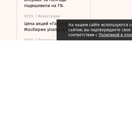
подешевели на 1%
09:55
/ Инвестиции
Цена акций «Газпрома» на
На нашем сайте используются c
Мосбирже упала на 2,1%
сайтом, вы подтверждаете свое
соответствии с
Политикой в отн
09:50
/ Политика
МИД Польши выступил
против переноса
посольства РФ в Варшаве
09:45
/ Общество
Балицкий заявил о
критической ситуации с
водой в Запорожской
области
09:42
/ Финансы
«Озон банк» ответил на
британские санкции
09:32
/ Общество