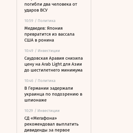
погибли два человека от
ударов ВСУ
10:59
/ Политика
Медведев: Япония
превратится из вассала
США в ронина
10:49
/ Инвестиции
Саудовская Аравия снизила
цену на Arab Light для Азии
до шестилетнего минимума
10:46
/ Политика
В Германии задержали
украинца по подозрению в
шпионаже
10:29
/ Инвестиции
СД «Мегафона»
рекомендовал выплатить
дивиденды за первое