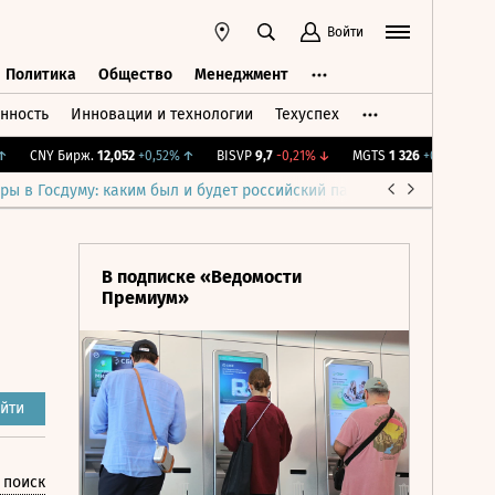
Войти
Политика
Общество
Менеджмент
нность
Инновации и технологии
Техуспех
ть
Политика
Общество
Менеджмент
CNY Бирж.
12,052
+0,52%
↑
BISVP
9,7
-0,21%
↓
MGTS
1 326
+0,91%
↑
IM
ры в Госдуму: каким был и будет российский парламент
Война н
В подписке «Ведомости
Премиум»
йти
 поиск