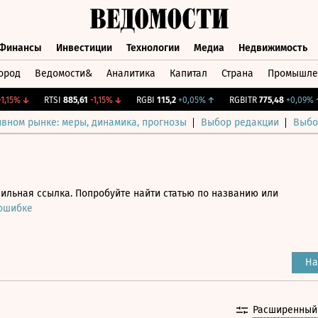
Финансы
Инвестиции
Технологии
Медиа
Недвижимость
ород
Ведомости&
Аналитика
Капитал
Страна
Промышле
а
Финансы
Инвестиции
Технологии
Медиа
Недвижимос
5%
↓
RTSI
885,61
-1,15%
↓
RGBI
115,2
+0,05%
↑
RGBITR
775,48
+0,09%
↑
ивном рынке: меры, динамика, прогнозы
Выбор редакции
Выбо
ильная ссылка. Попробуйте найти статью по названию или
 ошибке
На
Расширенный