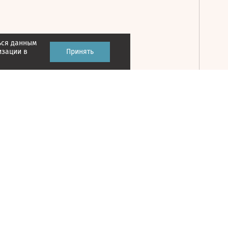
ься данным
Принять
изации в