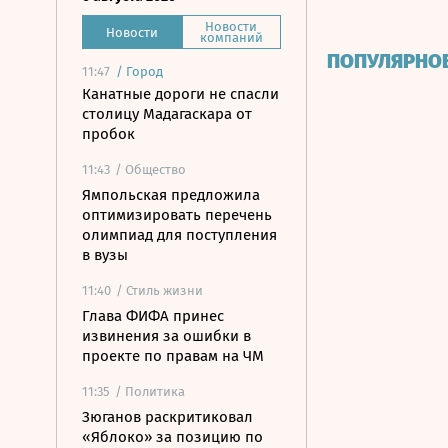
Новости
Новости
компаний
ПОПУЛЯРНО
11:47
/
Город
Канатные дороги не спасли
столицу Мадагаскара от
пробок
11:43
/ Общество
Ямпольская предложила
оптимизировать перечень
олимпиад для поступления
в вузы
11:40
/ Стиль жизни
Глава ФИФА принес
извинения за ошибки в
проекте по правам на ЧМ
11:35
/ Политика
Зюганов раскритиковал
«Яблоко» за позицию по