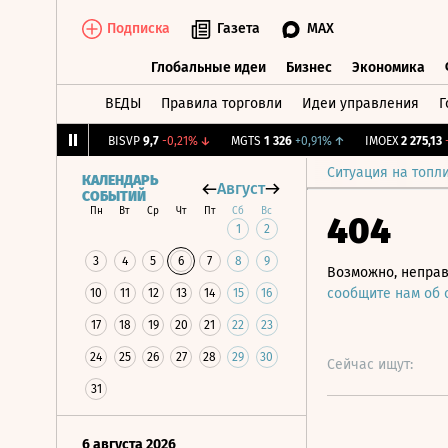
Подписка
Газета
MAX
Глобальные идеи
Бизнес
Экономика
ВЕДЫ
Правила торговли
Идеи управления
Г
Глобальные идеи
Бизнес
Экономик
052
+0,52%
↑
BISVP
9,7
-0,21%
↓
MGTS
1 326
+0,91%
↑
IMOEX
2 275,13
-1,1
Ситуация на топл
КАЛЕНДАРЬ
Август
СОБЫТИЙ
Пн
Вт
Ср
Чт
Пт
Сб
Вс
404
1
2
3
4
5
6
7
8
9
Возможно, неправ
сообщите нам об
10
11
12
13
14
15
16
17
18
19
20
21
22
23
24
25
26
27
28
29
30
Сейчас ищут:
31
6 августа 2026