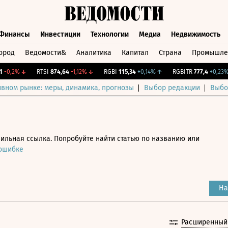
Финансы
Инвестиции
Технологии
Медиа
Недвижимость
ород
Ведомости&
Аналитика
Капитал
Страна
Промышле
а
Финансы
Инвестиции
Технологии
Медиа
Недвижимос
0,2%
↓
RTSI
874,64
-1,12%
↓
RGBI
115,34
+0,14%
↑
RGBITR
777,4
+0,23%
↑
ивном рынке: меры, динамика, прогнозы
Выбор редакции
Выбо
ильная ссылка. Попробуйте найти статью по названию или
 ошибке
На
Расширенный