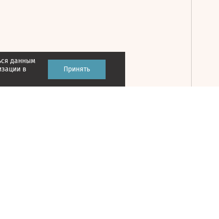
ься данным
Принять
изации в