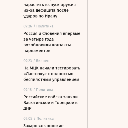
нарастить выпуск оружия
из-за дефицита после
ударов по Ирану
09:26
/ Политика
Россия и Словения впервые
за четыре года
возобновили контакты
парламентов
09:23
/ Бизнес
На МЦК начали тестировать
«Ласточку» с полностью
беспилотным управлением
09:18
/ Политика
Российские войска заняли
Васютинское и Торецкое в
ДНР
09:05
/ Политика
Захарова: японские