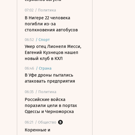
07:02
/ Политика
В Нигере 22 человека
погибли из-за
столкновения автобусов
06:52
/
Спорт
Умер отец Лионеля Месси,
Евгений Кузнецов нашел
новый клуб в КХЛ
06:46
/
Страна
В Уфе дроны пытались
атаковать предприятия
06:35
/ Политика
Российские войска
поразили цели в портах
Одессы и Черноморска
06:21
/ Общество
Коренные и