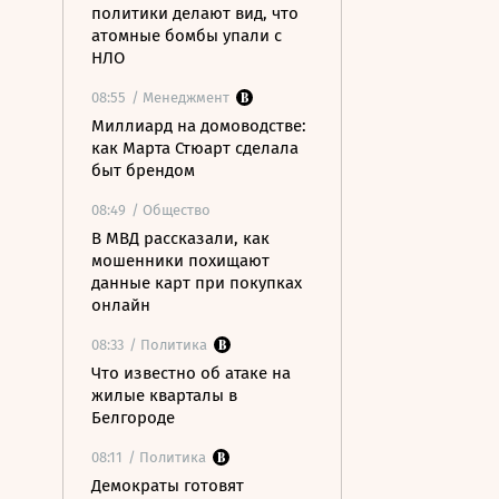
политики делают вид, что
атомные бомбы упали с
НЛО
08:55
/ Менеджмент
Миллиард на домоводстве:
как Марта Стюарт сделала
быт брендом
08:49
/ Общество
В МВД рассказали, как
мошенники похищают
данные карт при покупках
онлайн
08:33
/ Политика
Что известно об атаке на
жилые кварталы в
Белгороде
08:11
/ Политика
Демократы готовят