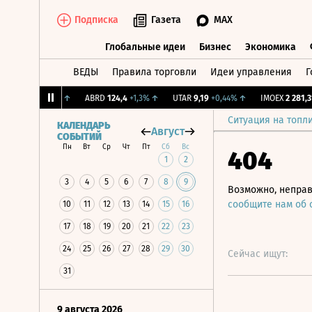
Подписка
Газета
MAX
Глобальные идеи
Бизнес
Экономика
ВЕДЫ
Правила торговли
Идеи управления
Г
Глобальные идеи
Бизнес
Экономик
12,239
+1,31%
↑
ABRD
124,4
+1,3%
↑
UTAR
9,19
+0,44%
↑
IMOEX
2 281,31
-
Ситуация на топл
КАЛЕНДАРЬ
Август
СОБЫТИЙ
Пн
Вт
Ср
Чт
Пт
Сб
Вс
404
1
2
3
4
5
6
7
8
9
Возможно, неправ
сообщите нам об
10
11
12
13
14
15
16
17
18
19
20
21
22
23
24
25
26
27
28
29
30
Сейчас ищут:
31
9 августа 2026