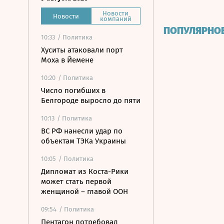
Новости
Новости
компаний
ПОПУЛЯРНО
10:33
/ Политика
Хуситы атаковали порт
Моха в Йемене
10:20
/ Политика
Число погибших в
Белгороде выросло до пяти
10:13
/ Политика
ВС РФ нанесли удар по
объектам ТЭКа Украины
10:05
/ Политика
Дипломат из Коста-Рики
может стать первой
женщиной – главой ООН
09:54
/ Политика
Пентагон потребовал