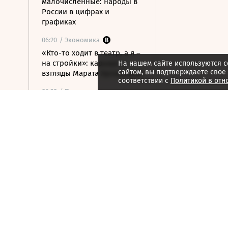
малочисленные: народы в
России в цифрах и
графиках
06:20
/ Экономика
«Кто-то ходит в театр, а я –
на стройки»: карьера и
На нашем сайте используются c
сайтом, вы подтверждаете свое
взгляды Марата Хуснуллина
соответствии с
Политикой в отн
06:20
/ Политика
Ударные боеприпасы
«Куб-10МЭ» скоро появятся
в зоне спецоперации
06:03
/ Политика
Финляндия отказалась
передавать Украине ракеты
для Patriot
06:00
/
ESG
Экспедиция обнаружила
краснокнижные растения в
горах Карачаево-Черкесии