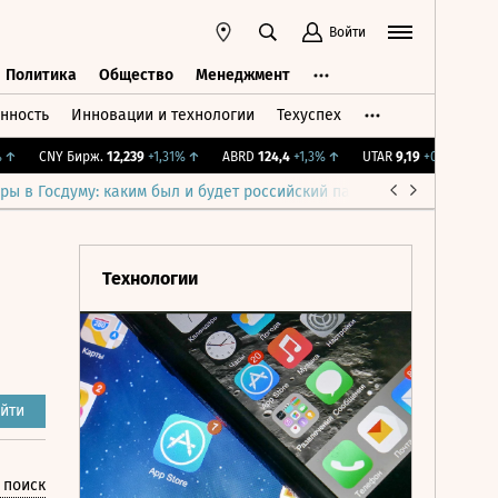
Войти
Политика
Общество
Менеджмент
нность
Инновации и технологии
Техуспех
ть
Политика
Общество
Менеджмент
CNY Бирж.
12,239
+1,31%
↑
ABRD
124,4
+1,3%
↑
UTAR
9,19
+0,44%
↑
IM
ры в Госдуму: каким был и будет российский парламент
Война н
Технологии
йти
 поиск