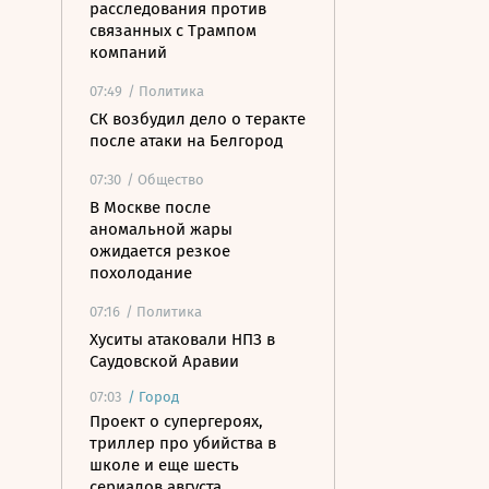
расследования против
связанных с Трампом
компаний
07:49
/ Политика
СК возбудил дело о теракте
после атаки на Белгород
07:30
/ Общество
В Москве после
аномальной жары
ожидается резкое
похолодание
07:16
/ Политика
Хуситы атаковали НПЗ в
Саудовской Аравии
07:03
/
Город
Проект о супергероях,
триллер про убийства в
школе и еще шесть
сериалов августа