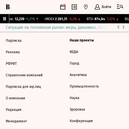
Войти
Y Бирж.
12,239
+1,31%
↑
IMOEX
2 281,31
-0,2%
↓
RTSI
874,64
-1,12%
↓
RGB
Ситуация на топливном рынке: меры, динамика, прогнозы
Выб
Наши проекты
Подписка
ВЕДЫ
Реклама
Город
РФРИТ
Аналитика
Справочник компаний
Промышленность
Подписка для юр.лиц
Наука
О компании
Здоровье
Редакция
Конференции
Менеджмент