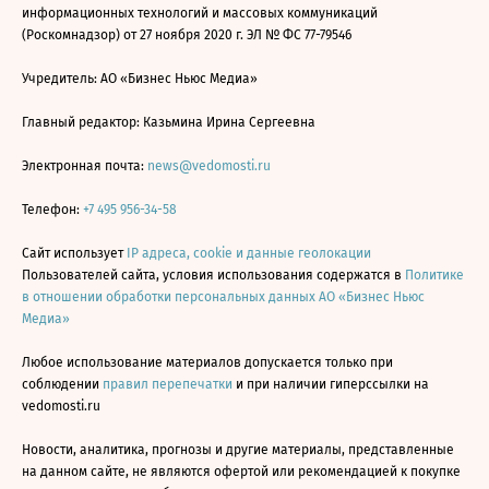
информационных технологий и массовых коммуникаций
(Роскомнадзор) от 27 ноября 2020 г. ЭЛ № ФС 77-79546
Учредитель: АО «Бизнес Ньюс Медиа»
Главный редактор: Казьмина Ирина Сергеевна
Электронная почта:
news@vedomosti.ru
Телефон:
+7 495 956-34-58
Сайт использует
IP адреса, cookie и данные геолокации
Пользователей сайта, условия использования содержатся в
Политике
в отношении обработки персональных данных АО «Бизнес Ньюс
Медиа»
Любое использование материалов допускается только при
соблюдении
правил перепечатки
и при наличии гиперссылки на
vedomosti.ru
Новости, аналитика, прогнозы и другие материалы, представленные
на данном сайте, не являются офертой или рекомендацией к покупке