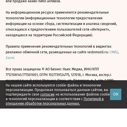
или продаже каких-либо активов.
На информационном ресурсе применяются рекомендательные
технологии (информационные технологии предоставления
информации на основе сбора, систематизации и анализа сведений,
относящихся к предпочтениям пользователей сети «Интернет»,
находящихся на территории Российской Федерации).
Правила применения рекомендательных технологий в виджетах
рекламно-обменной сети, размещенных на сайте vedomosti.ru:
СМИ2
,
24smi
Все права защищены © АО Бизнес Ньюс Медиа, ИНН/КПП
7712108141/771501001, ОГРН 1027739124775, 127018, г. Москва, вн.тер.г.
муниципальный округ Марьина Роща, ул. Полковая, д. 3, стр. 1 1999—
На нашем сайте используются cookie-файлы и технологии
2026
персонализации. Продолжая пользоваться данным сайтом, вы
ОК
подтверждаете свое
согласие
на использование файлов cookie
и технологий персонализации в соответствии с
Политикой в
отношении обработки персональных данных.