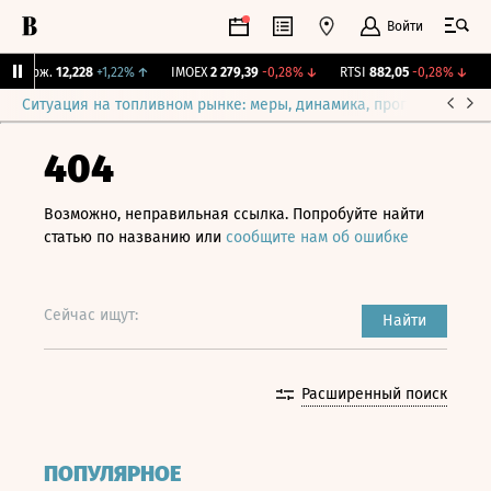
Войти
 Бирж.
12,228
+1,22%
↑
IMOEX
2 279,39
-0,28%
↓
RTSI
882,05
-0,28%
↓
R
Ситуация на топливном рынке: меры, динамика, прогнозы
Выб
404
Возможно, неправильная ссылка. Попробуйте найти
статью по названию или
сообщите нам об ошибке
Сейчас ищут:
Найти
Расширенный поиск
ПОПУЛЯРНОЕ