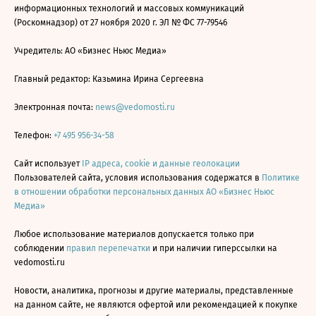
информационных технологий и массовых коммуникаций
(Роскомнадзор) от 27 ноября 2020 г. ЭЛ № ФС 77-79546
Учредитель: АО «Бизнес Ньюс Медиа»
Главный редактор: Казьмина Ирина Сергеевна
Электронная почта:
news@vedomosti.ru
Телефон:
+7 495 956-34-58
Сайт использует
IP адреса, cookie и данные геолокации
Пользователей сайта, условия использования содержатся в
Политике
в отношении обработки персональных данных АО «Бизнес Ньюс
Медиа»
Любое использование материалов допускается только при
соблюдении
правил перепечатки
и при наличии гиперссылки на
vedomosti.ru
Новости, аналитика, прогнозы и другие материалы, представленные
на данном сайте, не являются офертой или рекомендацией к покупке