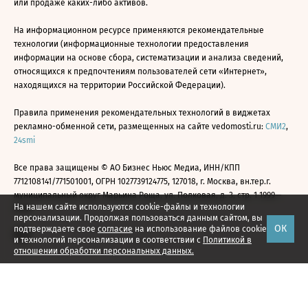
или продаже каких-либо активов.
На информационном ресурсе применяются рекомендательные
технологии (информационные технологии предоставления
информации на основе сбора, систематизации и анализа сведений,
относящихся к предпочтениям пользователей сети «Интернет»,
находящихся на территории Российской Федерации).
Правила применения рекомендательных технологий в виджетах
рекламно-обменной сети, размещенных на сайте vedomosti.ru:
СМИ2
,
24smi
Все права защищены © АО Бизнес Ньюс Медиа, ИНН/КПП
7712108141/771501001, ОГРН 1027739124775, 127018, г. Москва, вн.тер.г.
муниципальный округ Марьина Роща, ул. Полковая, д. 3, стр. 1 1999—
На нашем сайте используются cookie-файлы и технологии
2026
персонализации. Продолжая пользоваться данным сайтом, вы
ОК
подтверждаете свое
согласие
на использование файлов cookie
и технологий персонализации в соответствии с
Политикой в
отношении обработки персональных данных.