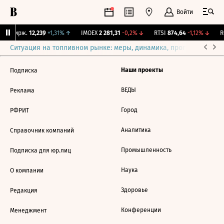
Войти
NY Бирж.
12,239
+1,31%
↑
IMOEX
2 281,31
-0,2%
↓
RTSI
874,64
-1,12%
↓
RG
Ситуация на топливном рынке: меры, динамика, прогнозы
Выб
Наши проекты
Подписка
ВЕДЫ
Реклама
Город
РФРИТ
Аналитика
Справочник компаний
Промышленность
Подписка для юр.лиц
Наука
О компании
Здоровье
Редакция
Конференции
Менеджмент