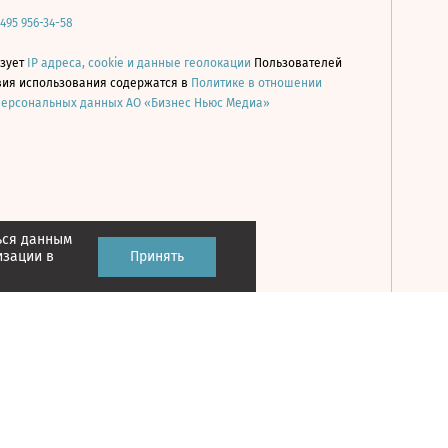
 495 956-34-58
ьзует
IP адреса, cookie и данные геолокации
Пользователей
овия использования содержатся в
Политике в отношении
персональных данных АО «Бизнес Ньюс Медиа»
ься данным
Принять
изации в