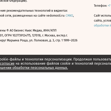
ийской Федерации).
Телефон:
+7
ния рекомендательных технологий в виджетах
й сети, размещенных на сайте vedomosti.ru:
СМИ2
,
Сайт испол
сайта, усл
обработки 
ены © АО Бизнес Ньюс Медиа, ИНН/КПП
01, ОГРН 1027739124775, 127018, г. Москва, вн.тер.г.
уг Марьина Роща, ул. Полковая, д. 3, стр. 1 1999—2026
ookie-файлы и технологии персонализации. Продолжая пользоват
согласие
на использование файлов cookie и технологий персонал
ошении обработки персональных данных.