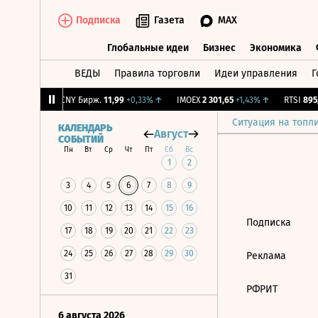
Подписка
Газета
MAX
Глобальные идеи
Бизнес
Экономика
ВЕДЫ
Правила торговли
Идеи управления
Г
Глобальные идеи
Бизнес
Экономик
1
+0,72%
↑
CNY Бирж.
11,99
+0,33%
↑
IMOEX
2 301,65
+1,43%
↑
RTSI
895,9
Ситуация на топл
КАЛЕНДАРЬ
Август
СОБЫТИЙ
Пн
Вт
Ср
Чт
Пт
Сб
Вс
1
2
3
4
5
6
7
8
9
10
11
12
13
14
15
16
Подписка
17
18
19
20
21
22
23
24
25
26
27
28
29
30
Реклама
31
РФРИТ
6 августа 2026