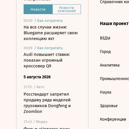
Справочник ко
Новости
Новости
компаний
00:09
/
Как потратить
Наши проек
На все случаи жизни:
Bluegame расширяет свою
ВЕДЫ
коллекцию яхт
00:09
/
Как потратить
Город
Audi повышает ставки:
показан огромный
Аналитика
кроссовер Q9
5 августа 2026
Промышленнос
21:55
/ Авто
Наука
Росстандарт запретил
продажу ряда моделей
грузовиков Dongfeng и
Здоровье
Zoomlion
Конференции
21:43
/ Медиа