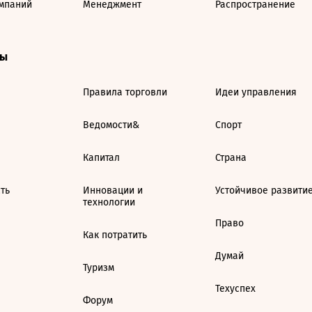
мпаний
Менеджмент
Распространение
ты
Правила торговли
Идеи управления
Ведомости&
Спорт
Капитал
Страна
ть
Инновации и
Устойчивое развити
технологии
Право
Как потратить
Думай
Туризм
Техуспех
Форум