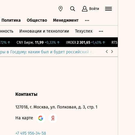
Войти
Политика
Общество
Менеджмент
нность
Инновации и технологии
Техуспех
ть
Политика
Общество
Менеджмент
72%
↑
CNY Бирж.
11,99
+0,33%
↑
IMOEX
2 301,65
+1,43%
↑
RTSI
895,93
+1,
ры в Госдуму: каким был и будет российский парламент
Война н
Контакты
127018, г. Москва, ул. Полковая, д. 3, стр. 1
На карте
+7 495 956-34-58