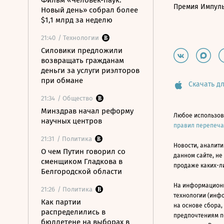
Фильм «Человек-паук:
Премия Импул
Новый день» собрал более
$1,1 млрд за неделю
21:40
/ Технологии
Силовики предложили
возвращать гражданам
деньги за услуги риэлторов
при обмане
Скачать дл
21:34
/ Общество
Минздрав начал реформу
Любое использов
научных центров
правил перепеч
21:31
/ Политика
Новости, аналити
О чем Путин говорил со
данном сайте, не
сменщиком Гладкова в
продаже каких-л
Белгородской области
На информацион
21:26
/ Политика
технологии (инф
Как партии
на основе сбора,
распределились в
предпочтениям п
бюллетене на выборах в