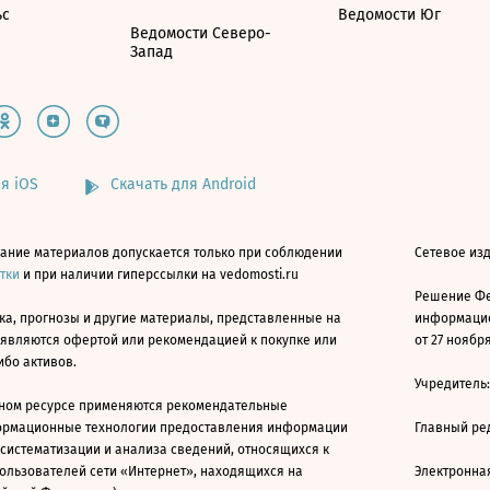
ьс
Ведомости Юг
Ведомости Северо-
Запад
я iOS
Скачать для Android
ание материалов допускается только при соблюдении
Сетевое изд
атки
и при наличии гиперссылки на vedomosti.ru
Решение Фе
ка, прогнозы и другие материалы, представленные на
информацио
 являются офертой или рекомендацией к покупке или
от 27 ноября
ибо активов.
Учредитель
ном ресурсе применяются рекомендательные
ормационные технологии предоставления информации
Главный ре
 систематизации и анализа сведений, относящихся к
ользователей сети «Интернет», находящихся на
Электронна