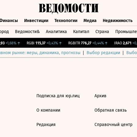
Финансы
Инвестиции
Технологии
Медиа
Недвижимость
ород
Ведомости&
Аналитика
Капитал
Страна
Промышле
а
Финансы
Инвестиции
Технологии
Медиа
Недвижимос
3
+1,68%
↑
RGBI
115,37
+0,43%
↑
RGBITR
776,27
+0,44%
↑
IRAO
2,671
+0,
ивном рынке: меры, динамика, прогнозы
Выбор редакции
Выбо
Подписка для юр.лиц
Архив
О компании
Обратная связь
Редакция
Справочный центр