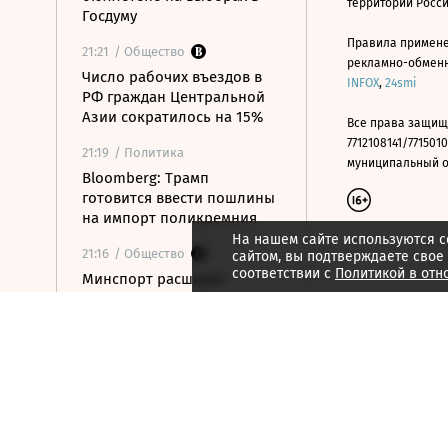
территории Росс
Госдуму
Правила примене
21:21
/ Общество
рекламно-обменно
Число рабочих въездов в
INFOX
,
24smi
РФ граждан Центральной
Азии сократилось на 15%
Все права защищ
7712108141/7715010
21:19
/ Политика
муниципальный окр
Bloomberg: Трамп
готовится ввести пошлины
на импорт поликремния
На нашем сайте используются c
21:16
/ Общество
сайтом, вы подтверждаете свое
соответствии с
Политикой в отн
Минспорт расширит
перечень спортивных
организаций для
налогового вычета
21:10
/ Экономика
Почему нефтегазовые
доходы бюджета в июле
достигли максимума с