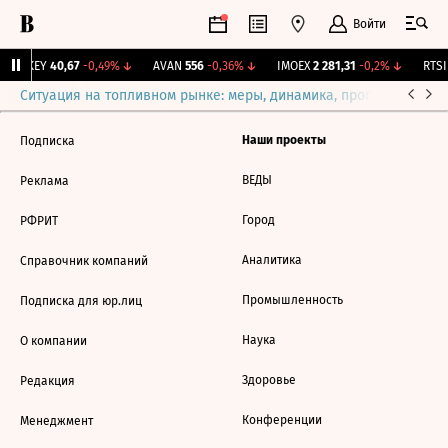
Войти
OKEY
40,67
-0,49%
↓
AVAN
556
-0,36%
↓
IMOEX
2 281,31
-0,2%
↓
RTSI
Ситуация на топливном рынке: меры, динамика, прогнозы
Выб
Наши проекты
Подписка
ВЕДЫ
Реклама
Город
РФРИТ
Аналитика
Справочник компаний
Промышленность
Подписка для юр.лиц
Наука
О компании
Здоровье
Редакция
Конференции
Менеджмент