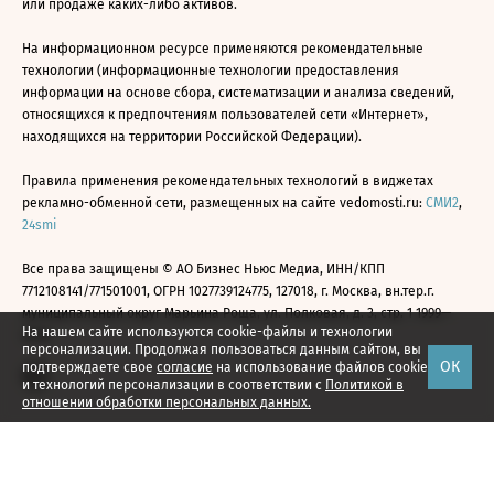
или продаже каких-либо активов.
На информационном ресурсе применяются рекомендательные
технологии (информационные технологии предоставления
информации на основе сбора, систематизации и анализа сведений,
относящихся к предпочтениям пользователей сети «Интернет»,
находящихся на территории Российской Федерации).
Правила применения рекомендательных технологий в виджетах
рекламно-обменной сети, размещенных на сайте vedomosti.ru:
СМИ2
,
24smi
Все права защищены © АО Бизнес Ньюс Медиа, ИНН/КПП
7712108141/771501001, ОГРН 1027739124775, 127018, г. Москва, вн.тер.г.
муниципальный округ Марьина Роща, ул. Полковая, д. 3, стр. 1 1999—
На нашем сайте используются cookie-файлы и технологии
2026
персонализации. Продолжая пользоваться данным сайтом, вы
ОК
подтверждаете свое
согласие
на использование файлов cookie
и технологий персонализации в соответствии с
Политикой в
отношении обработки персональных данных.