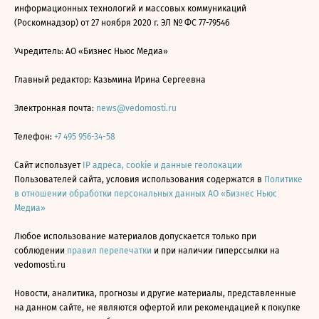
информационных технологий и массовых коммуникаций
(Роскомнадзор) от 27 ноября 2020 г. ЭЛ № ФС 77-79546
Учредитель: АО «Бизнес Ньюс Медиа»
Главный редактор: Казьмина Ирина Сергеевна
Электронная почта:
news@vedomosti.ru
Телефон:
+7 495 956-34-58
Сайт использует
IP адреса, cookie и данные геолокации
Пользователей сайта, условия использования содержатся в
Политике
в отношении обработки персональных данных АО «Бизнес Ньюс
Медиа»
Любое использование материалов допускается только при
соблюдении
правил перепечатки
и при наличии гиперссылки на
vedomosti.ru
Новости, аналитика, прогнозы и другие материалы, представленные
на данном сайте, не являются офертой или рекомендацией к покупке