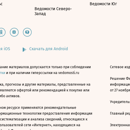
ьс
Ведомости Юг
Ведомости Северо-
Запад
я iOS
Скачать для Android
ание материалов допускается только при соблюдении
Сетевое изд
атки
и при наличии гиперссылки на vedomosti.ru
Решение Фе
ка, прогнозы и другие материалы, представленные на
информацио
 являются офертой или рекомендацией к покупке или
от 27 ноября
ибо активов.
Учредитель
ном ресурсе применяются рекомендательные
ормационные технологии предоставления информации
Главный ре
 систематизации и анализа сведений, относящихся к
ользователей сети «Интернет», находящихся на
Электронна