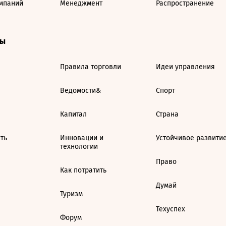
мпаний
Менеджмент
Распространение
ты
Правила торговли
Идеи управления
Ведомости&
Спорт
Капитал
Страна
ть
Инновации и
Устойчивое развити
технологии
Право
Как потратить
Думай
Туризм
Техуспех
Форум