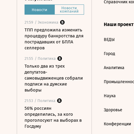
Справочник ко
Новости
Новости
компаний
21:59
/ Экономика
Наши проек
ТПП предложила изменить
процедуру банкротства для
ВЕДЫ
пострадавших от БПЛА
селлеров
Город
21:55
/ Политика
Только два из трех
Аналитика
депутатов-
самовыдвиженцев собрали
Промышленнос
подписи на думские
выборы
Наука
21:53
/ Политика
56% россиян
Здоровье
определились, за кого
проголосуют на выборах в
Конференции
Госдуму