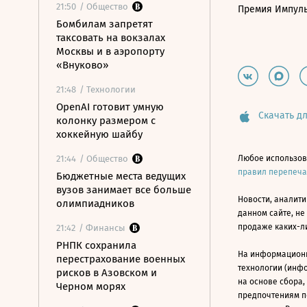
21:50
/ Общество
Премия Импул
Бомбилам запретят
таксовать на вокзалах
Москвы и в аэропорту
«Внуково»
21:48
/ Технологии
OpenAI готовит умную
Скачать дл
колонку размером с
хоккейную шайбу
21:44
/ Общество
Любое использов
правил перепеч
Бюджетные места ведущих
вузов занимает все больше
Новости, аналити
олимпиадников
данном сайте, не
продаже каких-л
21:42
/ Финансы
РНПК сохранила
На информацион
перестрахование военных
технологии (инф
рисков в Азовском и
на основе сбора,
Черном морях
предпочтениям п