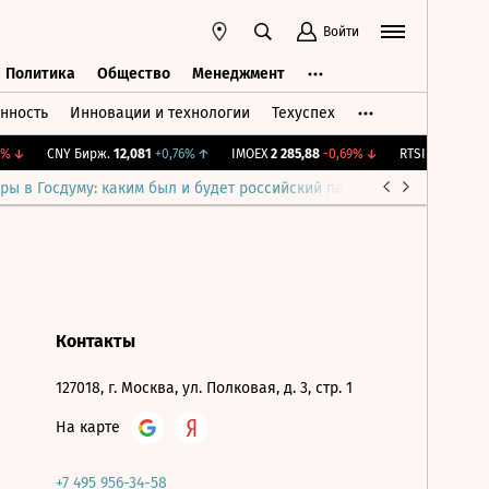
Войти
Политика
Общество
Менеджмент
нность
Инновации и технологии
Техуспех
ть
Политика
Общество
Менеджмент
%
↓
CNY Бирж.
12,081
+0,76%
↑
IMOEX
2 285,88
-0,69%
↓
RTSI
884,56
-1,2
ры в Госдуму: каким был и будет российский парламент
Война н
Контакты
127018, г. Москва, ул. Полковая, д. 3, стр. 1
На карте
+7 495 956-34-58