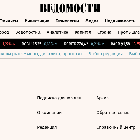
Финансы
Инвестиции
Технологии
Медиа
Недвижимость
ород
Ведомости&
Аналитика
Капитал
Страна
Промышле
а
Финансы
Инвестиции
Технологии
Медиа
Недвижимос
-1,27%
↓
RGBI
115,35
+0,18%
↑
RGBITR
776,42
+0,21%
↑
RAGR
91,58
-13,75
ивном рынке: меры, динамика, прогнозы
Выбор редакции
Выбо
Подписка для юр.лиц
Архив
О компании
Обратная связь
Редакция
Справочный центр