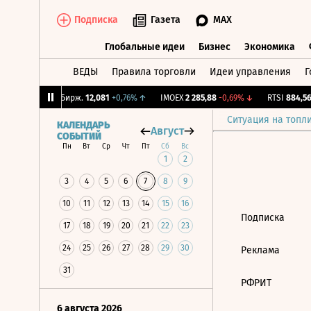
Подписка
Газета
MAX
Глобальные идеи
Бизнес
Экономика
ВЕДЫ
Правила торговли
Идеи управления
Г
Глобальные идеи
Бизнес
Экономик
,75%
↓
CNY Бирж.
12,081
+0,76%
↑
IMOEX
2 285,88
-0,69%
↓
RTSI
884,56
Ситуация на топл
КАЛЕНДАРЬ
Август
СОБЫТИЙ
Пн
Вт
Ср
Чт
Пт
Сб
Вс
1
2
3
4
5
6
7
8
9
10
11
12
13
14
15
16
Подписка
17
18
19
20
21
22
23
24
25
26
27
28
29
30
Реклама
31
РФРИТ
6 августа 2026