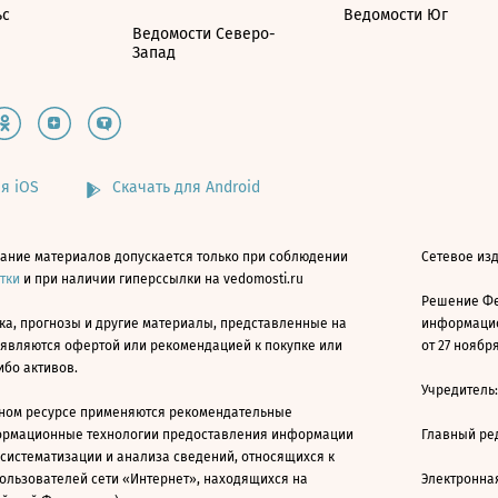
ьс
Ведомости Юг
Ведомости Северо-
Запад
я iOS
Скачать для Android
ание материалов допускается только при соблюдении
Сетевое изд
атки
и при наличии гиперссылки на vedomosti.ru
Решение Фе
ка, прогнозы и другие материалы, представленные на
информацио
 являются офертой или рекомендацией к покупке или
от 27 ноября
ибо активов.
Учредитель
ном ресурсе применяются рекомендательные
ормационные технологии предоставления информации
Главный ре
 систематизации и анализа сведений, относящихся к
ользователей сети «Интернет», находящихся на
Электронна