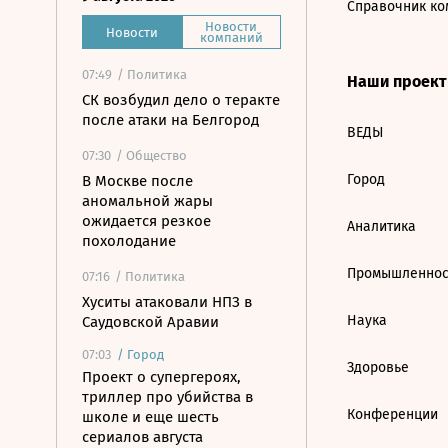
Справочник ко
Новости
Новости
компаний
07:49
/ Политика
Наши проек
СК возбудил дело о теракте
после атаки на Белгород
ВЕДЫ
07:30
/ Общество
Город
В Москве после
аномальной жары
ожидается резкое
Аналитика
похолодание
Промышленнос
07:16
/ Политика
Хуситы атаковали НПЗ в
Наука
Саудовской Аравии
07:03
/
Город
Здоровье
Проект о супергероях,
триллер про убийства в
Конференции
школе и еще шесть
сериалов августа