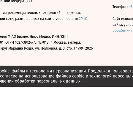
ийской Федерации).
Телефон:
+7
ния рекомендательных технологий в виджетах
й сети, размещенных на сайте vedomosti.ru:
СМИ2
,
Сайт испол
сайта, усл
обработки 
ены © АО Бизнес Ньюс Медиа, ИНН/КПП
01, ОГРН 1027739124775, 127018, г. Москва, вн.тер.г.
уг Марьина Роща, ул. Полковая, д. 3, стр. 1 1999—2026
ookie-файлы и технологии персонализации. Продолжая пользоват
согласие
на использование файлов cookie и технологий персонал
ошении обработки персональных данных.