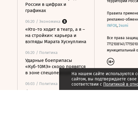
территории Росс
России в цифрах и
графиках
Правила примене
рекламно-обменно
06:20
/ Экономика
INFOX
,
24smi
«Кто-то ходит в театр, а я –
на стройки»: карьера и
Все права защищ
взгляды Марата Хуснуллина
7712108141/7715010
муниципальный окр
06:20
/ Политика
Ударные боеприпасы
«Куб-10МЭ» скоро появятся
в зоне спецоперации
На нашем сайте используются c
сайтом, вы подтверждаете свое
06:03
/ Политика
соответствии с
Политикой в отн
Финляндия отказалась
передавать Украине ракеты
для Patriot
06:00
/
ESG
Экспедиция обнаружила
краснокнижные растения в
горах Карачаево-Черкесии