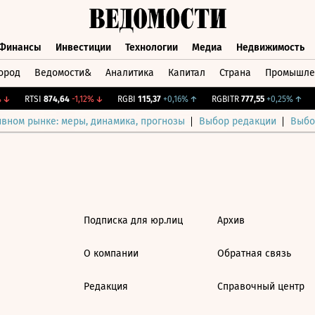
Финансы
Инвестиции
Технологии
Медиа
Недвижимость
ород
Ведомости&
Аналитика
Капитал
Страна
Промышле
а
Финансы
Инвестиции
Технологии
Медиа
Недвижимос
↓
RTSI
874,64
-1,12%
↓
RGBI
115,37
+0,16%
↑
RGBITR
777,55
+0,25%
↑
C
ивном рынке: меры, динамика, прогнозы
Выбор редакции
Выбо
Подписка для юр.лиц
Архив
О компании
Обратная связь
Редакция
Справочный центр