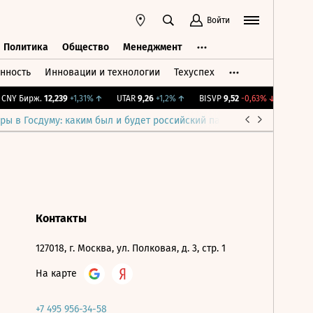
Войти
Политика
Общество
Менеджмент
нность
Инновации и технологии
Техуспех
ть
Политика
Общество
Менеджмент
NY Бирж.
12,239
+1,31%
↑
UTAR
9,26
+1,2%
↑
BISVP
9,52
-0,63%
↓
IMOEX
2
ры в Госдуму: каким был и будет российский парламент
Война н
Контакты
127018, г. Москва, ул. Полковая, д. 3, стр. 1
На карте
+7 495 956-34-58