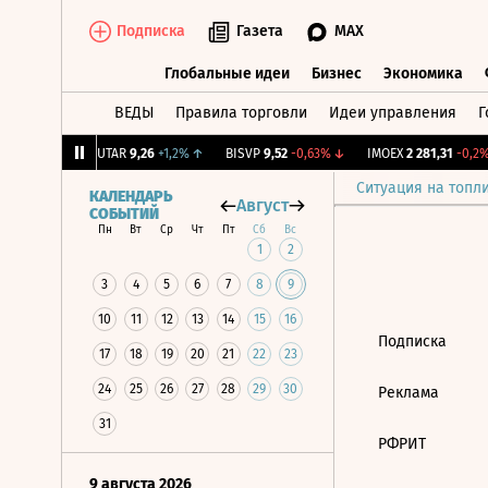
Подписка
Газета
MAX
Глобальные идеи
Бизнес
Экономика
ВЕДЫ
Правила торговли
Идеи управления
Г
Глобальные идеи
Бизнес
Экономик
39
+1,31%
↑
UTAR
9,26
+1,2%
↑
BISVP
9,52
-0,63%
↓
IMOEX
2 281,31
-0,2%
Ситуация на топл
КАЛЕНДАРЬ
Август
СОБЫТИЙ
Пн
Вт
Ср
Чт
Пт
Сб
Вс
1
2
3
4
5
6
7
8
9
10
11
12
13
14
15
16
Подписка
17
18
19
20
21
22
23
24
25
26
27
28
29
30
Реклама
31
РФРИТ
9 августа 2026