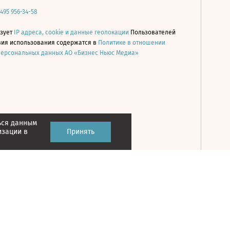
 495 956-34-58
ьзует
IP адреса, cookie и данные геолокации
Пользователей
овия использования содержатся в
Политике в отношении
персональных данных АО «Бизнес Ньюс Медиа»
ься данным
Принять
изации в