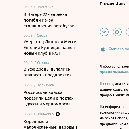
Премия Импул
07:02
/ Политика
В Нигере 22 человека
погибли из-за
столкновения автобусов
06:52
/
Спорт
Умер отец Лионеля Месси,
Евгений Кузнецов нашел
Скачать дл
новый клуб в КХЛ
06:46
/
Страна
Любое использов
В Уфе дроны пытались
правил перепеч
атаковать предприятия
Новости, аналити
06:35
/ Политика
данном сайте, не
Российские войска
продаже каких-л
поразили цели в портах
Одессы и Черноморска
На информацион
технологии (инф
06:21
/ Общество
на основе сбора,
Коренные и
предпочтениям п
малочисленные: народы в