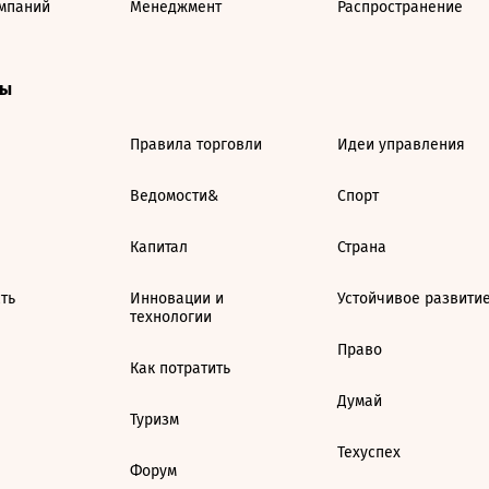
мпаний
Менеджмент
Распространение
ты
Правила торговли
Идеи управления
Ведомости&
Спорт
Капитал
Страна
ть
Инновации и
Устойчивое развити
технологии
Право
Как потратить
Думай
Туризм
Техуспех
Форум