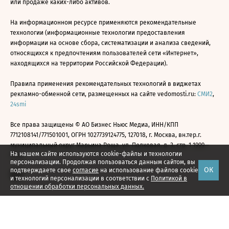
или продаже каких-либо активов.
На информационном ресурсе применяются рекомендательные
технологии (информационные технологии предоставления
информации на основе сбора, систематизации и анализа сведений,
относящихся к предпочтениям пользователей сети «Интернет»,
находящихся на территории Российской Федерации).
Правила применения рекомендательных технологий в виджетах
рекламно-обменной сети, размещенных на сайте vedomosti.ru:
СМИ2
,
24smi
Все права защищены © АО Бизнес Ньюс Медиа, ИНН/КПП
7712108141/771501001, ОГРН 1027739124775, 127018, г. Москва, вн.тер.г.
муниципальный округ Марьина Роща, ул. Полковая, д. 3, стр. 1 1999—
На нашем сайте используются cookie-файлы и технологии
2026
персонализации. Продолжая пользоваться данным сайтом, вы
ОК
подтверждаете свое
согласие
на использование файлов cookie
и технологий персонализации в соответствии с
Политикой в
отношении обработки персональных данных.