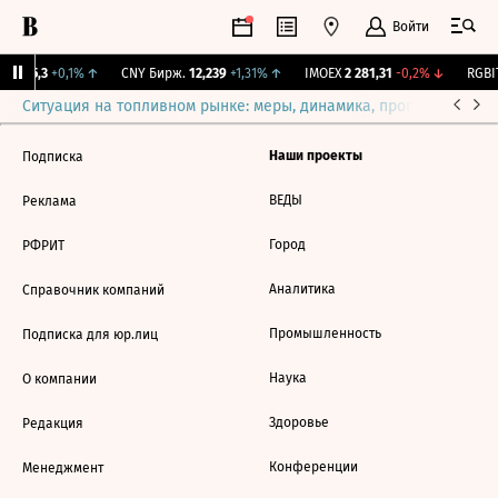
Войти
BI
115,3
+0,1%
↑
CNY Бирж.
12,239
+1,31%
↑
IMOEX
2 281,31
-0,2%
↓
RGBIT
Ситуация на топливном рынке: меры, динамика, прогнозы
Выб
Наши проекты
Подписка
ВЕДЫ
Реклама
Город
РФРИТ
Аналитика
Справочник компаний
Промышленность
Подписка для юр.лиц
Наука
О компании
Здоровье
Редакция
Конференции
Менеджмент