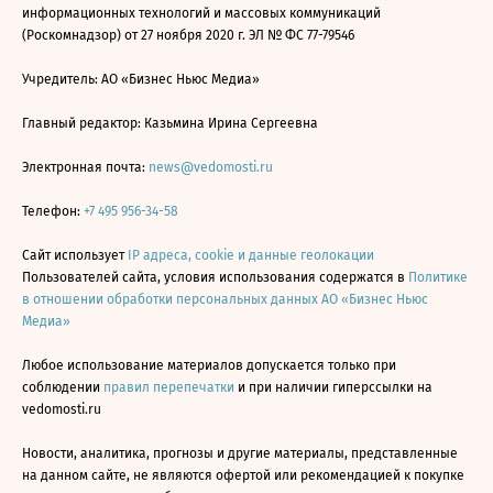
информационных технологий и массовых коммуникаций
(Роскомнадзор) от 27 ноября 2020 г. ЭЛ № ФС 77-79546
Учредитель: АО «Бизнес Ньюс Медиа»
Главный редактор: Казьмина Ирина Сергеевна
Электронная почта:
news@vedomosti.ru
Телефон:
+7 495 956-34-58
Сайт использует
IP адреса, cookie и данные геолокации
Пользователей сайта, условия использования содержатся в
Политике
в отношении обработки персональных данных АО «Бизнес Ньюс
Медиа»
Любое использование материалов допускается только при
соблюдении
правил перепечатки
и при наличии гиперссылки на
vedomosti.ru
Новости, аналитика, прогнозы и другие материалы, представленные
на данном сайте, не являются офертой или рекомендацией к покупке