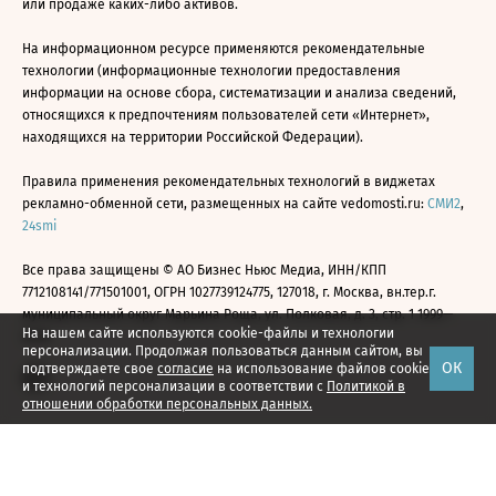
или продаже каких-либо активов.
На информационном ресурсе применяются рекомендательные
технологии (информационные технологии предоставления
информации на основе сбора, систематизации и анализа сведений,
относящихся к предпочтениям пользователей сети «Интернет»,
находящихся на территории Российской Федерации).
Правила применения рекомендательных технологий в виджетах
рекламно-обменной сети, размещенных на сайте vedomosti.ru:
СМИ2
,
24smi
Все права защищены © АО Бизнес Ньюс Медиа, ИНН/КПП
7712108141/771501001, ОГРН 1027739124775, 127018, г. Москва, вн.тер.г.
муниципальный округ Марьина Роща, ул. Полковая, д. 3, стр. 1 1999—
На нашем сайте используются cookie-файлы и технологии
2026
персонализации. Продолжая пользоваться данным сайтом, вы
ОК
подтверждаете свое
согласие
на использование файлов cookie
и технологий персонализации в соответствии с
Политикой в
отношении обработки персональных данных.