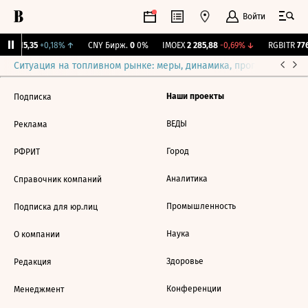
Войти
GBI
115,35
+0,18%
↑
CNY Бирж.
0
0%
IMOEX
2 285,88
-0,69%
↓
RGBITR
776
Ситуация на топливном рынке: меры, динамика, прогнозы
Выб
Наши проекты
Подписка
ВЕДЫ
Реклама
Город
РФРИТ
Аналитика
Справочник компаний
Промышленность
Подписка для юр.лиц
Наука
О компании
Здоровье
Редакция
Конференции
Менеджмент