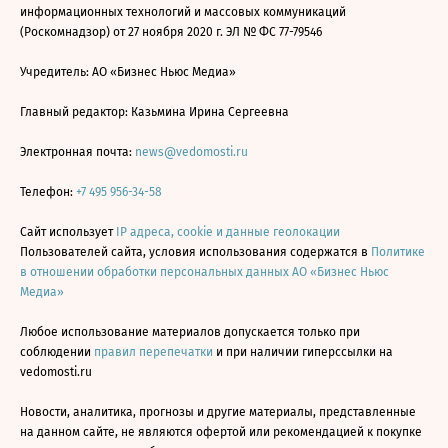
информационных технологий и массовых коммуникаций
(Роскомнадзор) от 27 ноября 2020 г. ЭЛ № ФС 77-79546
Учредитель: АО «Бизнес Ньюс Медиа»
Главный редактор: Казьмина Ирина Сергеевна
Электронная почта:
news@vedomosti.ru
Телефон:
+7 495 956-34-58
Сайт использует
IP адреса, cookie и данные геолокации
Пользователей сайта, условия использования содержатся в
Политике
в отношении обработки персональных данных АО «Бизнес Ньюс
Медиа»
Любое использование материалов допускается только при
соблюдении
правил перепечатки
и при наличии гиперссылки на
vedomosti.ru
Новости, аналитика, прогнозы и другие материалы, представленные
на данном сайте, не являются офертой или рекомендацией к покупке