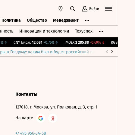
Войти
Политика
Общество
Менеджмент
нность
Инновации и технологии
Техуспех
ть
Политика
Общество
Менеджмент
%
↑
CNY Бирж.
12,081
+0,76%
↑
IMOEX
2 285,88
-0,69%
↓
RGBITR
776,42
+
ры в Госдуму: каким был и будет российский парламент
Война н
Контакты
127018, г. Москва, ул. Полковая, д. 3, стр. 1
На карте
+7 495 956-34-58