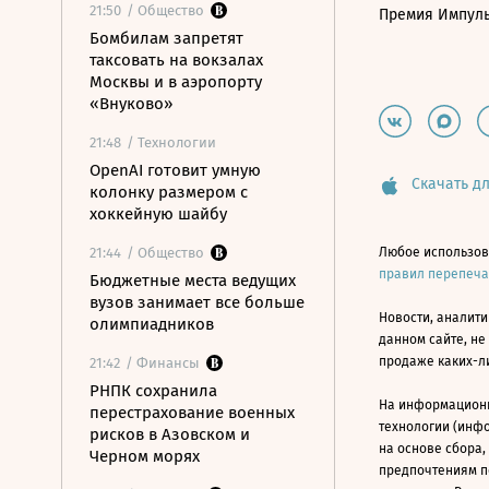
21:50
/ Общество
Премия Импул
Бомбилам запретят
таксовать на вокзалах
Москвы и в аэропорту
«Внуково»
21:48
/ Технологии
OpenAI готовит умную
Скачать дл
колонку размером с
хоккейную шайбу
21:44
/ Общество
Любое использов
правил перепеч
Бюджетные места ведущих
вузов занимает все больше
Новости, аналити
олимпиадников
данном сайте, не
продаже каких-л
21:42
/ Финансы
РНПК сохранила
На информацион
перестрахование военных
технологии (инф
рисков в Азовском и
на основе сбора,
Черном морях
предпочтениям п