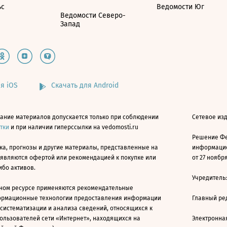
ьс
Ведомости Юг
Ведомости Северо-
Запад
я iOS
Скачать для Android
ание материалов допускается только при соблюдении
Сетевое изд
атки
и при наличии гиперссылки на vedomosti.ru
Решение Фе
ка, прогнозы и другие материалы, представленные на
информацио
 являются офертой или рекомендацией к покупке или
от 27 ноября
ибо активов.
Учредитель
ном ресурсе применяются рекомендательные
ормационные технологии предоставления информации
Главный ре
 систематизации и анализа сведений, относящихся к
ользователей сети «Интернет», находящихся на
Электронна