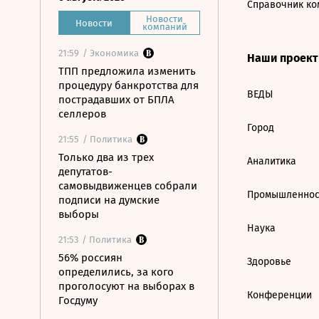
Справочник ко
Новости
Новости
компаний
21:59
/ Экономика
Наши проек
ТПП предложила изменить
процедуру банкротства для
ВЕДЫ
пострадавших от БПЛА
селлеров
Город
21:55
/ Политика
Только два из трех
Аналитика
депутатов-
самовыдвиженцев собрали
Промышленнос
подписи на думские
выборы
Наука
21:53
/ Политика
56% россиян
Здоровье
определились, за кого
проголосуют на выборах в
Конференции
Госдуму