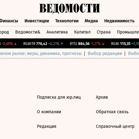
Финансы
Инвестиции
Технологии
Медиа
Недвижимость
ород
Ведомости&
Аналитика
Капитал
Страна
Промышле
а
Финансы
Инвестиции
Технологии
Медиа
Недвижимос
-0,69%
↓
RGBITR
776,42
+0,21%
↑
RTSI
884,56
-1,27%
↓
RGBI
115,35
+0,18
ивном рынке: меры, динамика, прогнозы
Выбор редакции
Выбо
Подписка для юр.лиц
Архив
О компании
Обратная связь
Редакция
Справочный центр