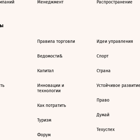
мпаний
Менеджмент
Распространение
ты
Правила торговли
Идеи управления
Ведомости&
Спорт
Капитал
Страна
ть
Инновации и
Устойчивое развити
технологии
Право
Как потратить
Думай
Туризм
Техуспех
Форум