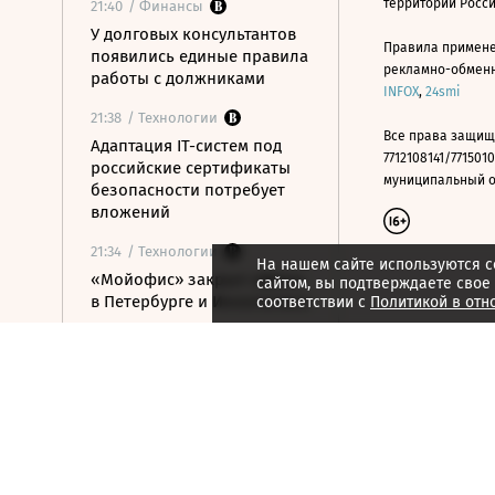
территории Росс
21:40
/ Финансы
У долговых консультантов
Правила примене
появились единые правила
рекламно-обменно
работы с должниками
INFOX
,
24smi
21:38
/ Технологии
Все права защищ
Адаптация IT-систем под
7712108141/7715010
российские сертификаты
муниципальный окр
безопасности потребует
вложений
21:34
/ Технологии
На нашем сайте используются c
«Мойофис» закрыл офисы
сайтом, вы подтверждаете свое
в Петербурге и Иннополисе
соответствии с
Политикой в отн
21:33
/ Политика
Россия поддержала
расширение
авиасообщения с
Казахстаном
21:28
/ Недвижимость