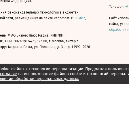
ийской Федерации).
Телефон:
+7
ния рекомендательных технологий в виджетах
й сети, размещенных на сайте vedomosti.ru:
СМИ2
,
Сайт испол
сайта, усл
обработки 
ены © АО Бизнес Ньюс Медиа, ИНН/КПП
01, ОГРН 1027739124775, 127018, г. Москва, вн.тер.г.
уг Марьина Роща, ул. Полковая, д. 3, стр. 1 1999—2026
ookie-файлы и технологии персонализации. Продолжая пользоват
согласие
на использование файлов cookie и технологий персонал
ошении обработки персональных данных.