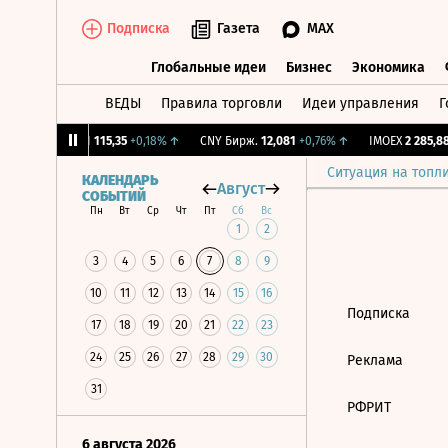
Подписка
Газета
MAX
Глобальные идеи
Бизнес
Экономика
ВЕДЫ
Правила торговли
Идеи управления
Г
Глобальные идеи
Бизнес
Экономик
1,27%
↓
RGBI
115,35
+0,18%
↑
CNY Бирж.
12,081
+0,76%
↑
IMOEX
2 285,88
Ситуация на топл
КАЛЕНДАРЬ
Август
СОБЫТИЙ
Пн
Вт
Ср
Чт
Пт
Сб
Вс
1
2
3
4
5
6
7
8
9
10
11
12
13
14
15
16
Подписка
17
18
19
20
21
22
23
24
25
26
27
28
29
30
Реклама
31
РФРИТ
6 августа 2026