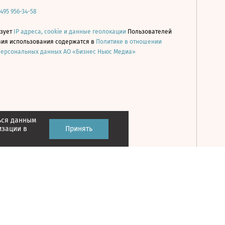
 495 956-34-58
ьзует
IP адреса, cookie и данные геолокации
Пользователей
овия использования содержатся в
Политике в отношении
персональных данных АО «Бизнес Ньюс Медиа»
ься данным
Принять
изации в