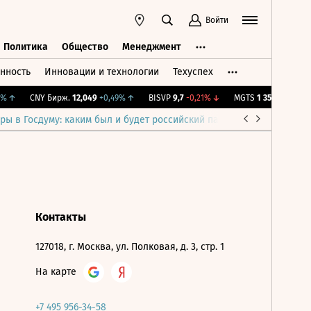
Войти
Политика
Общество
Менеджмент
нность
Инновации и технологии
Техуспех
ть
Политика
Общество
Менеджмент
%
↑
CNY Бирж.
12,049
+0,49%
↑
BISVP
9,7
-0,21%
↓
MGTS
1 352
+2,89%
↑
ры в Госдуму: каким был и будет российский парламент
Война н
Контакты
127018, г. Москва, ул. Полковая, д. 3, стр. 1
На карте
+7 495 956-34-58