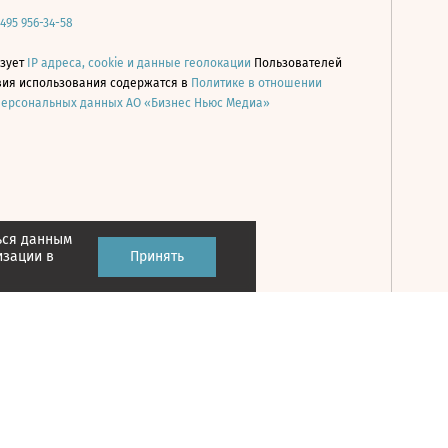
 495 956-34-58
ьзует
IP адреса, cookie и данные геолокации
Пользователей
овия использования содержатся в
Политике в отношении
персональных данных АО «Бизнес Ньюс Медиа»
ься данным
Принять
изации в