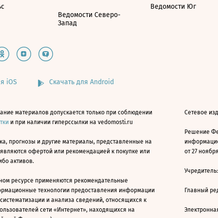
ьс
Ведомости Юг
Ведомости Северо-
Запад
я iOS
Скачать для Android
ание материалов допускается только при соблюдении
Сетевое изд
атки
и при наличии гиперссылки на vedomosti.ru
Решение Фе
ка, прогнозы и другие материалы, представленные на
информацио
 являются офертой или рекомендацией к покупке или
от 27 ноября
ибо активов.
Учредитель
ном ресурсе применяются рекомендательные
ормационные технологии предоставления информации
Главный ре
 систематизации и анализа сведений, относящихся к
ользователей сети «Интернет», находящихся на
Электронна