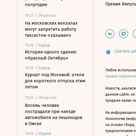
Премия Импул
полугодие
10:27
/ Общество
На московских вокзалах
могут запретить работу
таксистов-«зазывал»
10:26
/
Город
Скачать дл
История одного здания:
«Красный Октябрь»
10:25
/
Город
Любое использов
Курорт под Москвой: отели
правил перепеч
для короткого отпуска этим
летом
Новости, аналити
данном сайте, не
10:25
/ Общество
продаже каких-л
Восемь человек
пострадали при наезде
На информацион
автомобиля на пешеходов
технологии (инф
в Омске
на основе сбора,
предпочтениям п
10:19
/
Страна