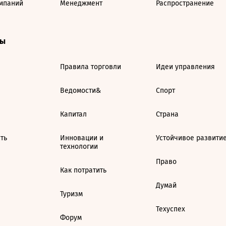
мпаний
Менеджмент
Распространение
ты
Правила торговли
Идеи управления
Ведомости&
Спорт
Капитал
Страна
ть
Инновации и
Устойчивое развити
технологии
Право
Как потратить
Думай
Туризм
Техуспех
Форум