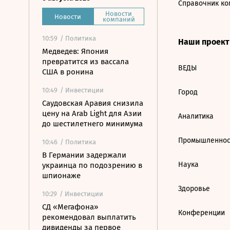
Справочник ко
Новости
Новости
компаний
10:59
/ Политика
Наши проек
Медведев: Япония
превратится из вассала
ВЕДЫ
США в ронина
10:49
/ Инвестиции
Город
Саудовская Аравия снизила
цену на Arab Light для Азии
Аналитика
до шестилетнего минимума
Промышленнос
10:46
/ Политика
В Германии задержали
Наука
украинца по подозрению в
шпионаже
Здоровье
10:29
/ Инвестиции
СД «Мегафона»
Конференции
рекомендовал выплатить
дивиденды за первое