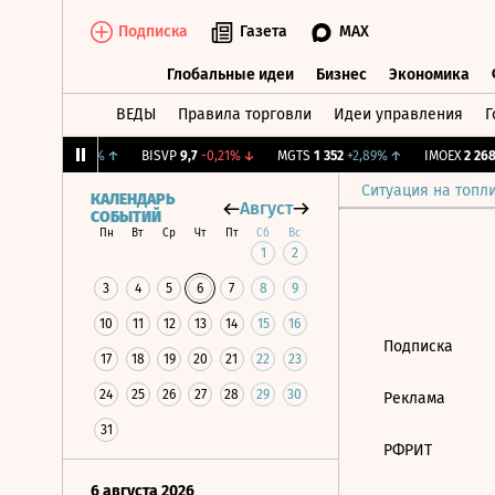
Подписка
Газета
MAX
Глобальные идеи
Бизнес
Экономика
ВЕДЫ
Правила торговли
Идеи управления
Г
Глобальные идеи
Бизнес
Экономик
ж.
12,049
+0,49%
↑
BISVP
9,7
-0,21%
↓
MGTS
1 352
+2,89%
↑
IMOEX
2 268,
Ситуация на топл
КАЛЕНДАРЬ
Август
СОБЫТИЙ
Пн
Вт
Ср
Чт
Пт
Сб
Вс
1
2
3
4
5
6
7
8
9
10
11
12
13
14
15
16
Подписка
17
18
19
20
21
22
23
24
25
26
27
28
29
30
Реклама
31
РФРИТ
6 августа 2026