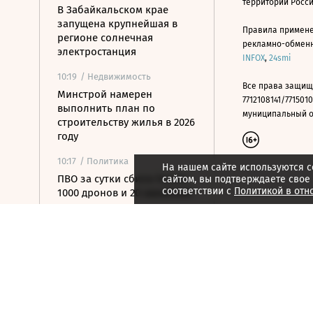
территории Росс
В Забайкальском крае
запущена крупнейшая в
Правила примене
регионе солнечная
рекламно-обменно
электростанция
INFOX
,
24smi
10:19
/ Недвижимость
Все права защищ
Минстрой намерен
7712108141/7715010
выполнить план по
муниципальный окр
строительству жилья в 2026
году
10:17
/ Политика
На нашем сайте используются c
ПВО за сутки сбили более
сайтом, вы подтверждаете свое
соответствии с
Политикой в отн
1000 дронов и 20 авиабомб
10:10
/ Политика
ВСУ нанесли удар по складу
с безалкогольными
напитками в Луганске
10:10
/
Город
Новостройки в Москве