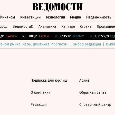
Финансы
Инвестиции
Технологии
Медиа
Недвижимость
ород
Ведомости&
Аналитика
Капитал
Страна
Промышле
а
Финансы
Инвестиции
Технологии
Медиа
Недвижимос
95
-1,42%
↓
RTSI
883,2
-1,42%
↓
RGBI
115,22
+0,07%
↑
RGBITR
775,59
+0,1
ивном рынке: меры, динамика, прогнозы
Выбор редакции
Выбо
Подписка для юр.лиц
Архив
О компании
Обратная связь
Редакция
Справочный центр