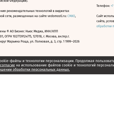
ийской Федерации).
Телефон:
+7
ния рекомендательных технологий в виджетах
й сети, размещенных на сайте vedomosti.ru:
СМИ2
,
Сайт испол
сайта, усл
обработки 
ены © АО Бизнес Ньюс Медиа, ИНН/КПП
01, ОГРН 1027739124775, 127018, г. Москва, вн.тер.г.
уг Марьина Роща, ул. Полковая, д. 3, стр. 1 1999—2026
ookie-файлы и технологии персонализации. Продолжая пользоват
согласие
на использование файлов cookie и технологий персонал
ошении обработки персональных данных.