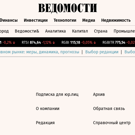
Финансы
Инвестиции
Технологии
Медиа
Недвижимость
ород
Ведомости&
Аналитика
Капитал
Страна
Промышле
а
Финансы
Инвестиции
Технологии
Медиа
Недвижимос
-0,2%
↓
RTSI
874,64
-1,12%
↓
RGBI
115,18
-0,05%
↓
RGBITR
775,54
-0,02
ивном рынке: меры, динамика, прогнозы
Выбор редакции
Выбо
Подписка для юр.лиц
Архив
О компании
Обратная связь
Редакция
Справочный центр