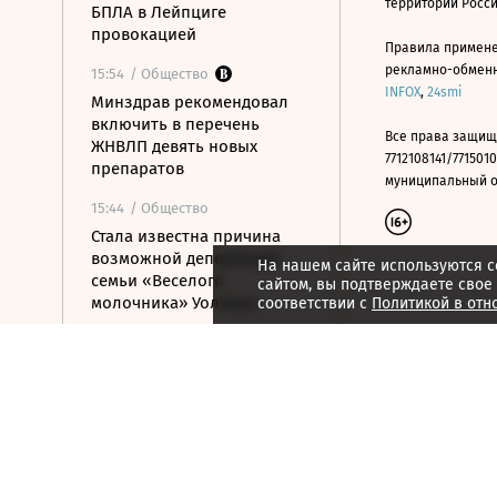
территории Росс
БПЛА в Лейпциге
провокацией
Правила примене
рекламно-обменно
15:54
/ Общество
INFOX
,
24smi
Минздрав рекомендовал
включить в перечень
Все права защищ
ЖНВЛП девять новых
7712108141/7715010
препаратов
муниципальный окр
15:44
/ Общество
Стала известна причина
возможной депортации
На нашем сайте используются c
семьи «Веселого
сайтом, вы подтверждаете свое
молочника» Уолкера
соответствии с
Политикой в отн
15:36
/ Стиль жизни
ISU допустил Валиеву и
Трусову к турнирам в
нейтральном статусе
15:25
/ Политика
Беспилотники атаковали