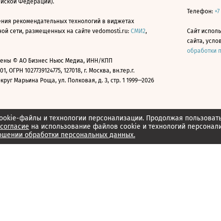
ийской Федерации).
Телефон:
+7
ния рекомендательных технологий в виджетах
й сети, размещенных на сайте vedomosti.ru:
СМИ2
,
Сайт испол
сайта, усл
обработки 
ены © АО Бизнес Ньюс Медиа, ИНН/КПП
01, ОГРН 1027739124775, 127018, г. Москва, вн.тер.г.
уг Марьина Роща, ул. Полковая, д. 3, стр. 1 1999—2026
ookie-файлы и технологии персонализации. Продолжая пользоват
согласие
на использование файлов cookie и технологий персонал
ошении обработки персональных данных.