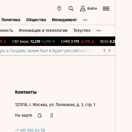
Войти
Политика
Общество
Менеджмент
нность
Инновации и технологии
Техуспех
ть
Политика
Общество
Менеджмент
%
↓
CNY Бирж.
12,239
+1,31%
↑
CHMK
3 175
-0,31%
↓
RGSS
0,209
-0,1%
↓
ры в Госдуму: каким был и будет российский парламент
Война н
Контакты
127018, г. Москва, ул. Полковая, д. 3, стр. 1
На карте
+7 495 956-34-58