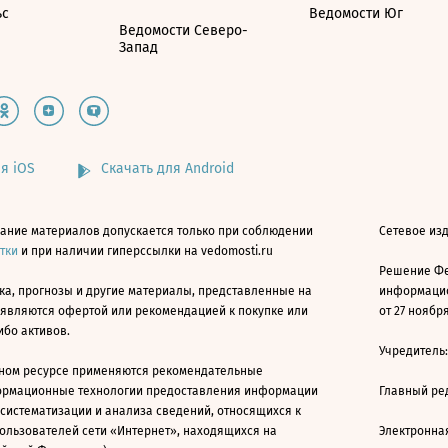
ьс
Ведомости Юг
Ведомости Северо-
Запад
я iOS
Скачать для Android
ание материалов допускается только при соблюдении
Сетевое изд
атки
и при наличии гиперссылки на vedomosti.ru
Решение Фе
ка, прогнозы и другие материалы, представленные на
информацио
 являются офертой или рекомендацией к покупке или
от 27 ноября
ибо активов.
Учредитель
ном ресурсе применяются рекомендательные
ормационные технологии предоставления информации
Главный ре
 систематизации и анализа сведений, относящихся к
ользователей сети «Интернет», находящихся на
Электронна