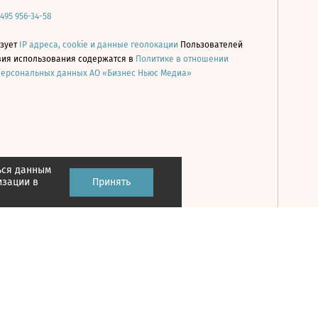
 495 956-34-58
ьзует
IP адреса, cookie и данные геолокации
Пользователей
овия использования содержатся в
Политике в отношении
персональных данных АО «Бизнес Ньюс Медиа»
ься данным
Принять
изации в