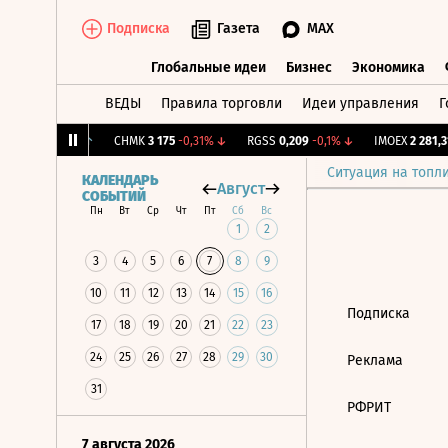
Подписка
Газета
MAX
Глобальные идеи
Бизнес
Экономика
ВЕДЫ
Правила торговли
Идеи управления
Г
Глобальные идеи
Бизнес
Экономик
12,239
+1,31%
↑
CHMK
3 175
-0,31%
↓
RGSS
0,209
-0,1%
↓
IMOEX
2 281,31
Ситуация на топл
КАЛЕНДАРЬ
Август
СОБЫТИЙ
Пн
Вт
Ср
Чт
Пт
Сб
Вс
1
2
3
4
5
6
7
8
9
10
11
12
13
14
15
16
Подписка
17
18
19
20
21
22
23
24
25
26
27
28
29
30
Реклама
31
РФРИТ
7 августа 2026