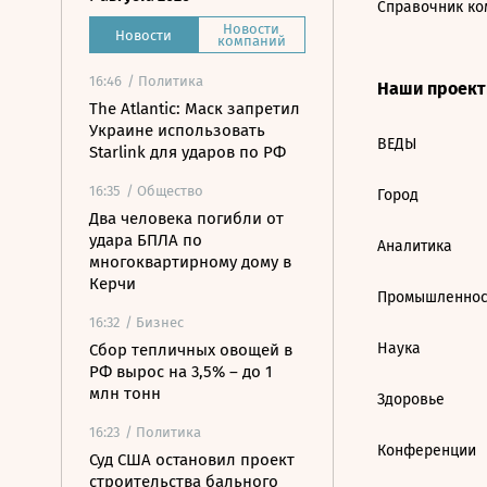
Справочник ко
Новости
Новости
компаний
16:46
/ Политика
Наши проек
The Atlantic: Маск запретил
Украине использовать
ВЕДЫ
Starlink для ударов по РФ
16:35
/ Общество
Город
Два человека погибли от
удара БПЛА по
Аналитика
многоквартирному дому в
Керчи
Промышленнос
16:32
/ Бизнес
Наука
Сбор тепличных овощей в
РФ вырос на 3,5% – до 1
млн тонн
Здоровье
16:23
/ Политика
Конференции
Суд США остановил проект
строительства бального