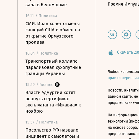
Премия Импул
зала в Белом доме
16:11
/ Политика
СМИ: Иран хочет отмены
санкций США в обмен на
открытие Ормузского
пролива
Скачать дл
16:04
/ Политика
Транспортный коллапс
парализовал сухопутные
Любое использов
границы Украины
правил перепеч
15:59
/ Бизнес
Новости, аналити
Власти Удмуртии хотят
данном сайте, не
вернуть сертификат
продаже каких-л
эксплуатанта «Ижавиа» к
ноябрю
На информацион
технологии (инф
15:57
/ Политика
на основе сбора,
Посольство РФ назвало
предпочтениям п
инцидент с самолетом и