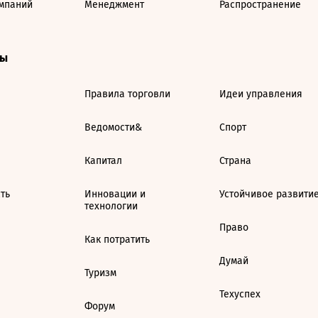
мпаний
Менеджмент
Распространение
ты
Правила торговли
Идеи управления
Ведомости&
Спорт
Капитал
Страна
ть
Инновации и
Устойчивое развити
технологии
Право
Как потратить
Думай
Туризм
Техуспех
Форум