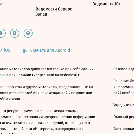
ьс
Ведомости Юг
Ведомости Северо-
Запад
я iOS
Скачать для Android
ание материалов допускается только при соблюдении
Сетевое изд
атки
и при наличии гиперссылки на vedomosti.ru
Решение Фе
ка, прогнозы и другие материалы, представленные на
информацио
 являются офертой или рекомендацией к покупке или
от 27 ноября
ибо активов.
Учредитель
ном ресурсе применяются рекомендательные
ормационные технологии предоставления информации
Главный ре
 систематизации и анализа сведений, относящихся к
ользователей сети «Интернет», находящихся на
Электронна