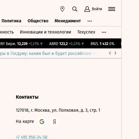
Войти
Политика
Общество
Менеджмент
нность
Инновации и технологии
Техуспех
ть
Политика
Общество
Менеджмент
Y Бирж.
12,239
+1,31%
↑
ABRD
123,2
+0,33%
↑
BRZL
1 432
0%
IMOEX
2 281
ры в Госдуму: каким был и будет российский парламент
Война н
Контакты
127018, г. Москва, ул. Полковая, д. 3, стр. 1
На карте
+7 495 956-34-58