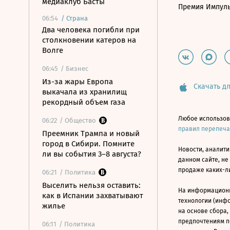
медиаклуб Басты
Премия Импул
06:54
/
Страна
Два человека погибли при
столкновении катеров на
Волге
06:45
/ Бизнес
Из-за жары Европа
Скачать дл
выкачала из хранилищ
рекордный объем газа
Любое использов
06:22
/ Общество
правил перепеч
Преемник Трампа и новый
город в Сибири. Помните
Новости, аналити
ли вы события 3–8 августа?
данном сайте, не
продаже каких-л
06:21
/ Политика
Выселить нельзя оставить:
На информацион
как в Испании захватывают
технологии (инф
жилье
на основе сбора,
предпочтениям п
06:11
/ Политика