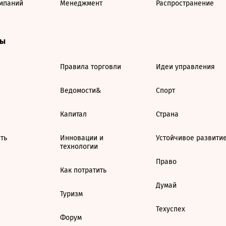
мпаний
Менеджмент
Распространение
ты
Правила торговли
Идеи управления
Ведомости&
Спорт
Капитал
Страна
ть
Инновации и
Устойчивое развити
технологии
Право
Как потратить
Думай
Туризм
Техуспех
Форум