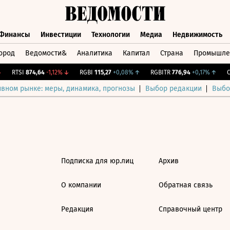
Финансы
Инвестиции
Технологии
Медиа
Недвижимость
ород
Ведомости&
Аналитика
Капитал
Страна
Промышле
а
Финансы
Инвестиции
Технологии
Медиа
Недвижимос
RTSI
874,64
-1,12%
↓
RGBI
115,27
+0,08%
↑
RGBITR
776,94
+0,17%
↑
CN
ивном рынке: меры, динамика, прогнозы
Выбор редакции
Выбо
Подписка для юр.лиц
Архив
О компании
Обратная связь
Редакция
Справочный центр