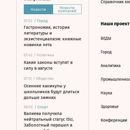
Справочник ко
Новости
Новости
компаний
07:52
/
Город
Наши проек
Гастрономия, история
литературы и
ВЕДЫ
экзистенциализм: книжные
новинки лета
Город
07:42
/ Политика
Какие законы вступят в
Аналитика
силу в августе
07:12
/ Общество
Промышленнос
Осенние каникулы у
школьников будут длиться
Наука
дольше зимних
Здоровье
06:55
/
Спорт
Валиева получила
нейтральный статус ISU,
Конференции
Заболотный перешел в