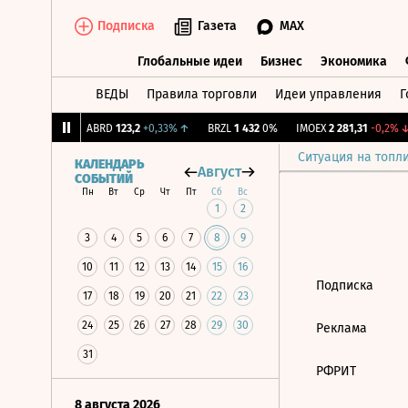
Подписка
Газета
MAX
Глобальные идеи
Бизнес
Экономика
ВЕДЫ
Правила торговли
Идеи управления
Г
Глобальные идеи
Бизнес
Экономик
239
+1,31%
↑
ABRD
123,2
+0,33%
↑
BRZL
1 432
0%
IMOEX
2 281,31
-0,2%
↓
Ситуация на топл
КАЛЕНДАРЬ
Август
СОБЫТИЙ
Пн
Вт
Ср
Чт
Пт
Сб
Вс
1
2
3
4
5
6
7
8
9
10
11
12
13
14
15
16
Подписка
17
18
19
20
21
22
23
24
25
26
27
28
29
30
Реклама
31
РФРИТ
8 августа 2026