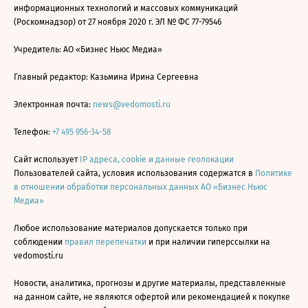
информационных технологий и массовых коммуникаций
(Роскомнадзор) от 27 ноября 2020 г. ЭЛ № ФС 77-79546
Учредитель: АО «Бизнес Ньюс Медиа»
Главный редактор: Казьмина Ирина Сергеевна
Электронная почта:
news@vedomosti.ru
Телефон:
+7 495 956-34-58
Сайт использует
IP адреса, cookie и данные геолокации
Пользователей сайта, условия использования содержатся в
Политике
в отношении обработки персональных данных АО «Бизнес Ньюс
Медиа»
Любое использование материалов допускается только при
соблюдении
правил перепечатки
и при наличии гиперссылки на
vedomosti.ru
Новости, аналитика, прогнозы и другие материалы, представленные
на данном сайте, не являются офертой или рекомендацией к покупке