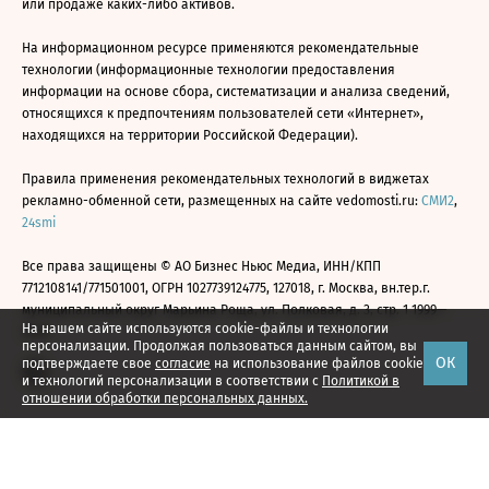
или продаже каких-либо активов.
На информационном ресурсе применяются рекомендательные
технологии (информационные технологии предоставления
информации на основе сбора, систематизации и анализа сведений,
относящихся к предпочтениям пользователей сети «Интернет»,
находящихся на территории Российской Федерации).
Правила применения рекомендательных технологий в виджетах
рекламно-обменной сети, размещенных на сайте vedomosti.ru:
СМИ2
,
24smi
Все права защищены © АО Бизнес Ньюс Медиа, ИНН/КПП
7712108141/771501001, ОГРН 1027739124775, 127018, г. Москва, вн.тер.г.
муниципальный округ Марьина Роща, ул. Полковая, д. 3, стр. 1 1999—
На нашем сайте используются cookie-файлы и технологии
2026
персонализации. Продолжая пользоваться данным сайтом, вы
ОК
подтверждаете свое
согласие
на использование файлов cookie
и технологий персонализации в соответствии с
Политикой в
отношении обработки персональных данных.