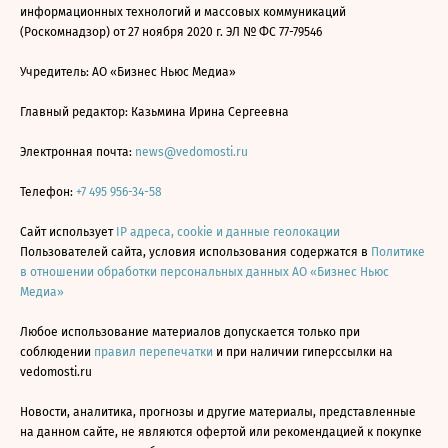
информационных технологий и массовых коммуникаций
(Роскомнадзор) от 27 ноября 2020 г. ЭЛ № ФС 77-79546
Учредитель: АО «Бизнес Ньюс Медиа»
Главный редактор: Казьмина Ирина Сергеевна
Электронная почта:
news@vedomosti.ru
Телефон:
+7 495 956-34-58
Сайт использует
IP адреса, cookie и данные геолокации
Пользователей сайта, условия использования содержатся в
Политике
в отношении обработки персональных данных АО «Бизнес Ньюс
Медиа»
Любое использование материалов допускается только при
соблюдении
правил перепечатки
и при наличии гиперссылки на
vedomosti.ru
Новости, аналитика, прогнозы и другие материалы, представленные
на данном сайте, не являются офертой или рекомендацией к покупке