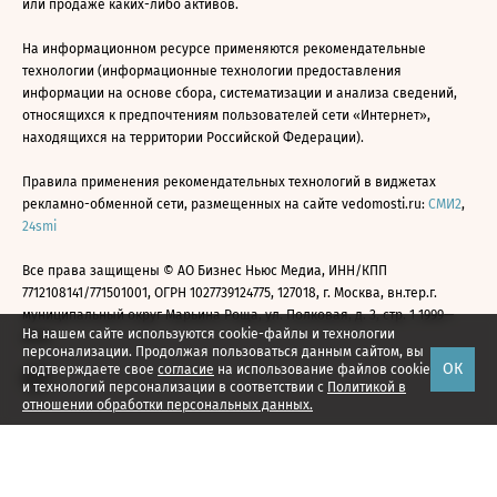
или продаже каких-либо активов.
На информационном ресурсе применяются рекомендательные
технологии (информационные технологии предоставления
информации на основе сбора, систематизации и анализа сведений,
относящихся к предпочтениям пользователей сети «Интернет»,
находящихся на территории Российской Федерации).
Правила применения рекомендательных технологий в виджетах
рекламно-обменной сети, размещенных на сайте vedomosti.ru:
СМИ2
,
24smi
Все права защищены © АО Бизнес Ньюс Медиа, ИНН/КПП
7712108141/771501001, ОГРН 1027739124775, 127018, г. Москва, вн.тер.г.
муниципальный округ Марьина Роща, ул. Полковая, д. 3, стр. 1 1999—
На нашем сайте используются cookie-файлы и технологии
2026
персонализации. Продолжая пользоваться данным сайтом, вы
ОК
подтверждаете свое
согласие
на использование файлов cookie
и технологий персонализации в соответствии с
Политикой в
отношении обработки персональных данных.