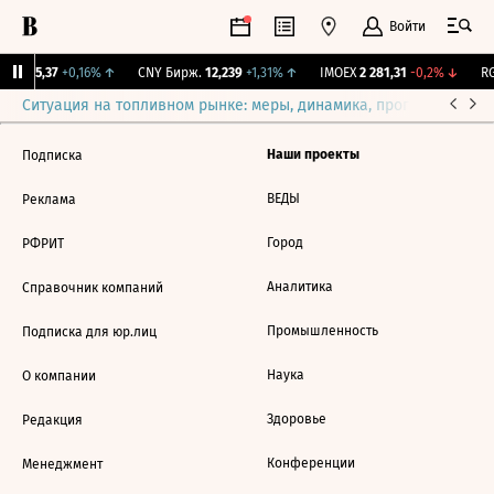
Войти
BI
115,37
+0,16%
↑
CNY Бирж.
12,239
+1,31%
↑
IMOEX
2 281,31
-0,2%
↓
RG
Ситуация на топливном рынке: меры, динамика, прогнозы
Выб
Наши проекты
Подписка
ВЕДЫ
Реклама
Город
РФРИТ
Аналитика
Справочник компаний
Промышленность
Подписка для юр.лиц
Наука
О компании
Здоровье
Редакция
Конференции
Менеджмент