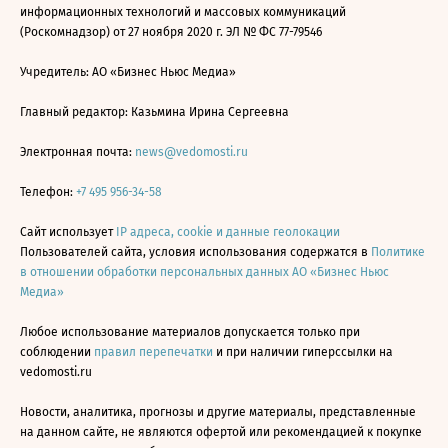
информационных технологий и массовых коммуникаций
(Роскомнадзор) от 27 ноября 2020 г. ЭЛ № ФС 77-79546
Учредитель: АО «Бизнес Ньюс Медиа»
Главный редактор: Казьмина Ирина Сергеевна
Электронная почта:
news@vedomosti.ru
Телефон:
+7 495 956-34-58
Сайт использует
IP адреса, cookie и данные геолокации
Пользователей сайта, условия использования содержатся в
Политике
в отношении обработки персональных данных АО «Бизнес Ньюс
Медиа»
Любое использование материалов допускается только при
соблюдении
правил перепечатки
и при наличии гиперссылки на
vedomosti.ru
Новости, аналитика, прогнозы и другие материалы, представленные
на данном сайте, не являются офертой или рекомендацией к покупке