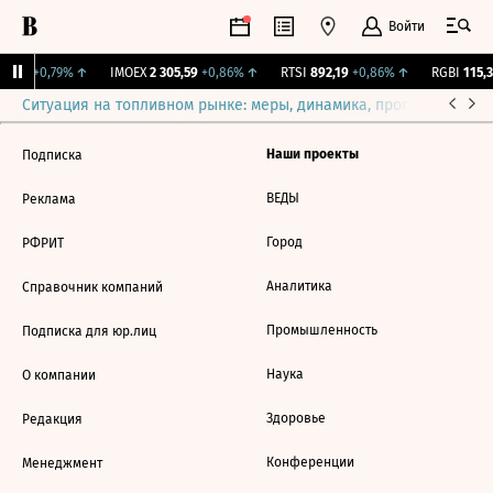
Войти
2,177
+0,79%
↑
IMOEX
2 305,59
+0,86%
↑
RTSI
892,19
+0,86%
↑
RGBI
115,3
Ситуация на топливном рынке: меры, динамика, прогнозы
Выб
Наши проекты
Подписка
ВЕДЫ
Реклама
Город
РФРИТ
Аналитика
Справочник компаний
Промышленность
Подписка для юр.лиц
Наука
О компании
Здоровье
Редакция
Конференции
Менеджмент