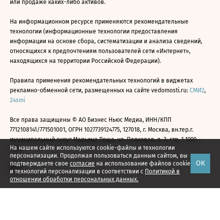
или продаже каких-либо активов.
На информационном ресурсе применяются рекомендательные
технологии (информационные технологии предоставления
информации на основе сбора, систематизации и анализа сведений,
относящихся к предпочтениям пользователей сети «Интернет»,
находящихся на территории Российской Федерации).
Правила применения рекомендательных технологий в виджетах
рекламно-обменной сети, размещенных на сайте vedomosti.ru:
СМИ2
,
24smi
Все права защищены © АО Бизнес Ньюс Медиа, ИНН/КПП
7712108141/771501001, ОГРН 1027739124775, 127018, г. Москва, вн.тер.г.
муниципальный округ Марьина Роща, ул. Полковая, д. 3, стр. 1 1999—
На нашем сайте используются cookie-файлы и технологии
2026
персонализации. Продолжая пользоваться данным сайтом, вы
ОК
подтверждаете свое
согласие
на использование файлов cookie
и технологий персонализации в соответствии с
Политикой в
отношении обработки персональных данных.