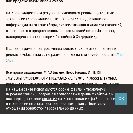
или продаже каких-либо активов.
На информационном ресурсе применяются рекомендательные
технологии (информационные технологии предоставления
информации на основе сбора, систематизации и анализа сведений,
относящихся к предпочтениям пользователей сети «Интернет»,
находящихся на территории Российской Федерации).
Правила применения рекомендательных технологий в виджетах
рекламно-обменной сети, размещенных на сайте vedomosti.ru:
СМИ2
,
24smi
Все права защищены © АО Бизнес Ньюс Медиа, ИНН/КПП
7712108141/771501001, ОГРН 1027739124775, 127018, г. Москва, вн.тер.г.
муниципальный округ Марьина Роща, ул. Полковая, д. 3, стр. 1 1999—
На нашем сайте используются cookie-файлы и технологии
2026
персонализации. Продолжая пользоваться данным сайтом, вы
ОК
подтверждаете свое
согласие
на использование файлов cookie
и технологий персонализации в соответствии с
Политикой в
отношении обработки персональных данных.