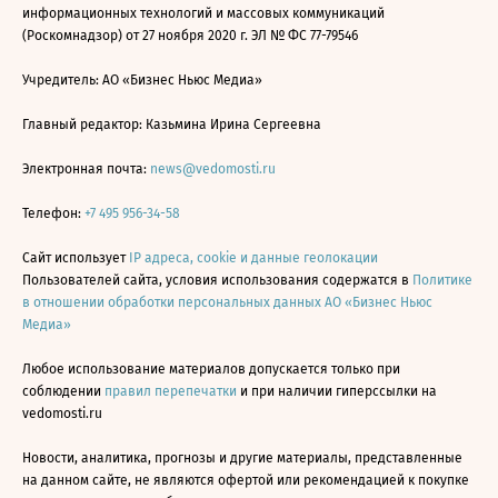
информационных технологий и массовых коммуникаций
(Роскомнадзор) от 27 ноября 2020 г. ЭЛ № ФС 77-79546
Учредитель: АО «Бизнес Ньюс Медиа»
Главный редактор: Казьмина Ирина Сергеевна
Электронная почта:
news@vedomosti.ru
Телефон:
+7 495 956-34-58
Сайт использует
IP адреса, cookie и данные геолокации
Пользователей сайта, условия использования содержатся в
Политике
в отношении обработки персональных данных АО «Бизнес Ньюс
Медиа»
Любое использование материалов допускается только при
соблюдении
правил перепечатки
и при наличии гиперссылки на
vedomosti.ru
Новости, аналитика, прогнозы и другие материалы, представленные
на данном сайте, не являются офертой или рекомендацией к покупке