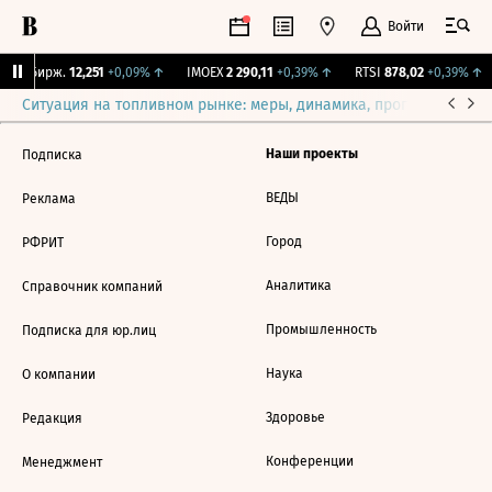
Войти
CNY Бирж.
12,251
+0,09%
↑
IMOEX
2 290,11
+0,39%
↑
RTSI
878,02
+0,39%
↑
Ситуация на топливном рынке: меры, динамика, прогнозы
Выб
Наши проекты
Подписка
ВЕДЫ
Реклама
Город
РФРИТ
Аналитика
Справочник компаний
Промышленность
Подписка для юр.лиц
Наука
О компании
Здоровье
Редакция
Конференции
Менеджмент