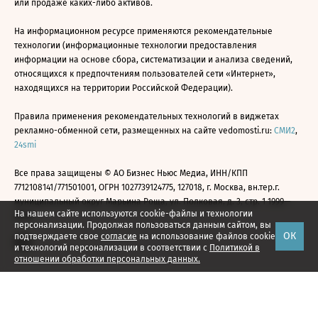
или продаже каких-либо активов.
На информационном ресурсе применяются рекомендательные
технологии (информационные технологии предоставления
информации на основе сбора, систематизации и анализа сведений,
относящихся к предпочтениям пользователей сети «Интернет»,
находящихся на территории Российской Федерации).
Правила применения рекомендательных технологий в виджетах
рекламно-обменной сети, размещенных на сайте vedomosti.ru:
СМИ2
,
24smi
Все права защищены © АО Бизнес Ньюс Медиа, ИНН/КПП
7712108141/771501001, ОГРН 1027739124775, 127018, г. Москва, вн.тер.г.
муниципальный округ Марьина Роща, ул. Полковая, д. 3, стр. 1 1999—
На нашем сайте используются cookie-файлы и технологии
2026
персонализации. Продолжая пользоваться данным сайтом, вы
ОК
подтверждаете свое
согласие
на использование файлов cookie
и технологий персонализации в соответствии с
Политикой в
отношении обработки персональных данных.