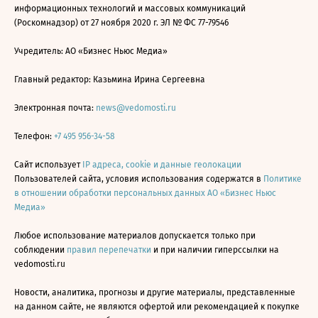
информационных технологий и массовых коммуникаций
(Роскомнадзор) от 27 ноября 2020 г. ЭЛ № ФС 77-79546
Учредитель: АО «Бизнес Ньюс Медиа»
Главный редактор: Казьмина Ирина Сергеевна
Электронная почта:
news@vedomosti.ru
Телефон:
+7 495 956-34-58
Сайт использует
IP адреса, cookie и данные геолокации
Пользователей сайта, условия использования содержатся в
Политике
в отношении обработки персональных данных АО «Бизнес Ньюс
Медиа»
Любое использование материалов допускается только при
соблюдении
правил перепечатки
и при наличии гиперссылки на
vedomosti.ru
Новости, аналитика, прогнозы и другие материалы, представленные
на данном сайте, не являются офертой или рекомендацией к покупке