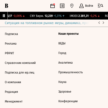
Войти
BI
115,17
-0,06%
↓
CNY Бирж.
12,239
+1,31%
↑
IMOEX
2 281,31
-0,2%
↓
RG
Ситуация на топливном рынке: меры, динамика, прогнозы
Выб
Наши проекты
Подписка
ВЕДЫ
Реклама
Город
РФРИТ
Аналитика
Справочник компаний
Промышленность
Подписка для юр.лиц
Наука
О компании
Здоровье
Редакция
Конференции
Менеджмент