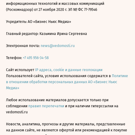
информационных технологий и массовых коммуникаций
(Роскомнадзор) от 27 ноября 2020 г. ЭЛ № ФС 77-79546
Учредитель: АО «Бизнес Ньюс Медиа»
Главный редактор: Казьмина Ирина Сергеевна
Электронная почта:
news@vedomosti.ru
Телефон:
+7 495 956-34-58
Сайт использует
IP адреса, cookie и данные геолокации
Пользователей сайта, условия использования содержатся в
Политике
в отношении обработки персональных данных АО «Бизнес Ньюс
Медиа»
Любое использование материалов допускается только при
соблюдении
правил перепечатки
и при наличии гиперссылки на
vedomosti.ru
Новости, аналитика, прогнозы и другие материалы, представленные
на данном сайте, не являются офертой или рекомендацией к покупке