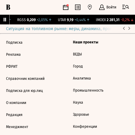
Войти
,31%
↑
RGSS
0,209
+2,05%
↑
UTAR
9,19
+0,44%
↑
IMOEX
2 281,31
-0,2%
↓
Ситуация на топливном рынке: меры, динамика, прогнозы
Выб
Наши проекты
Подписка
ВЕДЫ
Реклама
Город
РФРИТ
Аналитика
Справочник компаний
Промышленность
Подписка для юр.лиц
Наука
О компании
Здоровье
Редакция
Конференции
Менеджмент