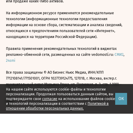
или продаже каких-либо активов.
На информационном ресурсе применяются рекомендательные
технологии (информационные технологии предоставления
информации на основе сбора, систематизации и анализа сведений,
относящихся к предпочтениям пользователей сети «Интернет»,
находящихся на территории Российской Федерации).
Правила применения рекомендательных технологий в виджетах
рекламно-обменной сети, размещенных на сайте vedomosti.ru:
СМИ2
,
24smi
Все права защищены © АО Бизнес Ньюс Медиа, ИНН/КПП
7712108141/771501001, ОГРН 1027739124775, 127018, г. Москва, вн.тер.г.
муниципальный округ Марьина Роща, ул. Полковая, д. 3, стр. 1 1999—
На нашем сайте используются cookie-файлы и технологии
2026
персонализации. Продолжая пользоваться данным сайтом, вы
ОК
подтверждаете свое
согласие
на использование файлов cookie
и технологий персонализации в соответствии с
Политикой в
отношении обработки персональных данных.