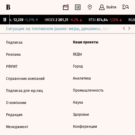
Войти
 Бирж.
12,239
+1,31%
↑
IMOEX
2 281,31
-0,2%
↓
RTSI
874,64
-1,12%
↓
RGBI
Ситуация на топливном рынке: меры, динамика, прогнозы
Выб
Наши проекты
Подписка
ВЕДЫ
Реклама
Город
РФРИТ
Аналитика
Справочник компаний
Промышленность
Подписка для юр.лиц
Наука
О компании
Здоровье
Редакция
Конференции
Менеджмент