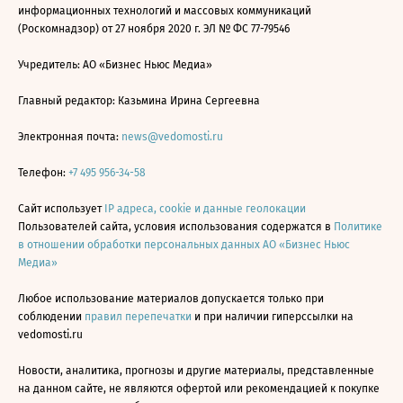
информационных технологий и массовых коммуникаций
(Роскомнадзор) от 27 ноября 2020 г. ЭЛ № ФС 77-79546
Учредитель: АО «Бизнес Ньюс Медиа»
Главный редактор: Казьмина Ирина Сергеевна
Электронная почта:
news@vedomosti.ru
Телефон:
+7 495 956-34-58
Сайт использует
IP адреса, cookie и данные геолокации
Пользователей сайта, условия использования содержатся в
Политике
в отношении обработки персональных данных АО «Бизнес Ньюс
Медиа»
Любое использование материалов допускается только при
соблюдении
правил перепечатки
и при наличии гиперссылки на
vedomosti.ru
Новости, аналитика, прогнозы и другие материалы, представленные
на данном сайте, не являются офертой или рекомендацией к покупке