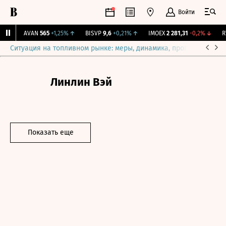
Войти
%
↑
AVAN
565
+1,25%
↑
BISVP
9,6
+0,21%
↑
IMOEX
2 281,31
-0,2%
↓
RTS
Ситуация на топливном рынке: меры, динамика, прогнозы
Выб
Линлин Вэй
Показать еще