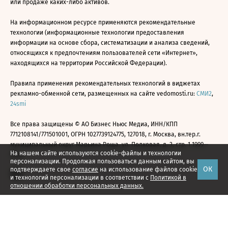
или продаже каких-либо активов.
На информационном ресурсе применяются рекомендательные
технологии (информационные технологии предоставления
информации на основе сбора, систематизации и анализа сведений,
относящихся к предпочтениям пользователей сети «Интернет»,
находящихся на территории Российской Федерации).
Правила применения рекомендательных технологий в виджетах
рекламно-обменной сети, размещенных на сайте vedomosti.ru:
СМИ2
,
24smi
Все права защищены © АО Бизнес Ньюс Медиа, ИНН/КПП
7712108141/771501001, ОГРН 1027739124775, 127018, г. Москва, вн.тер.г.
муниципальный округ Марьина Роща, ул. Полковая, д. 3, стр. 1 1999—
На нашем сайте используются cookie-файлы и технологии
2026
персонализации. Продолжая пользоваться данным сайтом, вы
ОК
подтверждаете свое
согласие
на использование файлов cookie
и технологий персонализации в соответствии с
Политикой в
отношении обработки персональных данных.