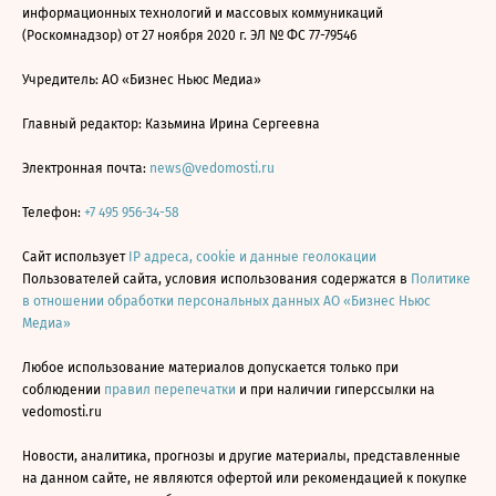
информационных технологий и массовых коммуникаций
(Роскомнадзор) от 27 ноября 2020 г. ЭЛ № ФС 77-79546
Учредитель: АО «Бизнес Ньюс Медиа»
Главный редактор: Казьмина Ирина Сергеевна
Электронная почта:
news@vedomosti.ru
Телефон:
+7 495 956-34-58
Сайт использует
IP адреса, cookie и данные геолокации
Пользователей сайта, условия использования содержатся в
Политике
в отношении обработки персональных данных АО «Бизнес Ньюс
Медиа»
Любое использование материалов допускается только при
соблюдении
правил перепечатки
и при наличии гиперссылки на
vedomosti.ru
Новости, аналитика, прогнозы и другие материалы, представленные
на данном сайте, не являются офертой или рекомендацией к покупке