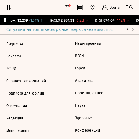
Войти
NY Бирж.
12,239
+1,31%
↑
IMOEX
2 281,31
-0,2%
↓
RTSI
874,64
-1,12%
↓
RG
Ситуация на топливном рынке: меры, динамика, прогнозы
Выб
Наши проекты
Подписка
ВЕДЫ
Реклама
Город
РФРИТ
Аналитика
Справочник компаний
Промышленность
Подписка для юр.лиц
Наука
О компании
Здоровье
Редакция
Конференции
Менеджмент