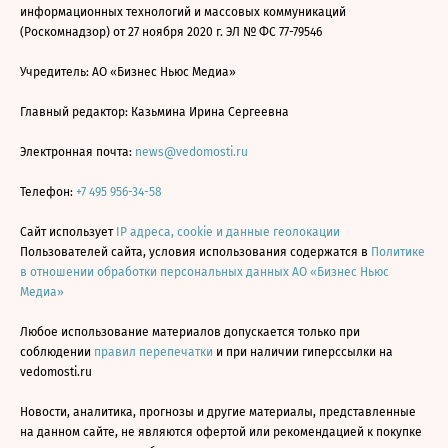
информационных технологий и массовых коммуникаций
(Роскомнадзор) от 27 ноября 2020 г. ЭЛ № ФС 77-79546
Учредитель: АО «Бизнес Ньюс Медиа»
Главный редактор: Казьмина Ирина Сергеевна
Электронная почта:
news@vedomosti.ru
Телефон:
+7 495 956-34-58
Сайт использует
IP адреса, cookie и данные геолокации
Пользователей сайта, условия использования содержатся в
Политике
в отношении обработки персональных данных АО «Бизнес Ньюс
Медиа»
Любое использование материалов допускается только при
соблюдении
правил перепечатки
и при наличии гиперссылки на
vedomosti.ru
Новости, аналитика, прогнозы и другие материалы, представленные
на данном сайте, не являются офертой или рекомендацией к покупке