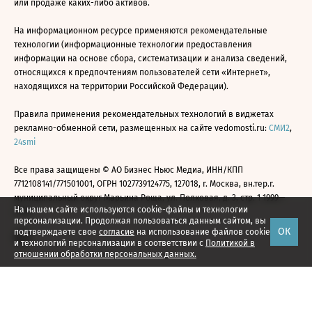
или продаже каких-либо активов.
На информационном ресурсе применяются рекомендательные
технологии (информационные технологии предоставления
информации на основе сбора, систематизации и анализа сведений,
относящихся к предпочтениям пользователей сети «Интернет»,
находящихся на территории Российской Федерации).
Правила применения рекомендательных технологий в виджетах
рекламно-обменной сети, размещенных на сайте vedomosti.ru:
СМИ2
,
24smi
Все права защищены © АО Бизнес Ньюс Медиа, ИНН/КПП
7712108141/771501001, ОГРН 1027739124775, 127018, г. Москва, вн.тер.г.
муниципальный округ Марьина Роща, ул. Полковая, д. 3, стр. 1 1999—
На нашем сайте используются cookie-файлы и технологии
2026
персонализации. Продолжая пользоваться данным сайтом, вы
ОК
подтверждаете свое
согласие
на использование файлов cookie
и технологий персонализации в соответствии с
Политикой в
отношении обработки персональных данных.