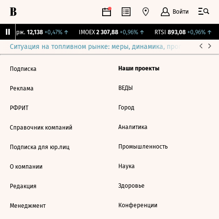
Войти
NY Бирж.
12,138
+0,47%
↑
IMOEX
2 307,88
+0,96%
↑
RTSI
893,08
+0,96%
↑
Ситуация на топливном рынке: меры, динамика, прогнозы
Выб
Наши проекты
Подписка
ВЕДЫ
Реклама
Город
РФРИТ
Аналитика
Справочник компаний
Промышленность
Подписка для юр.лиц
Наука
О компании
Здоровье
Редакция
Конференции
Менеджмент