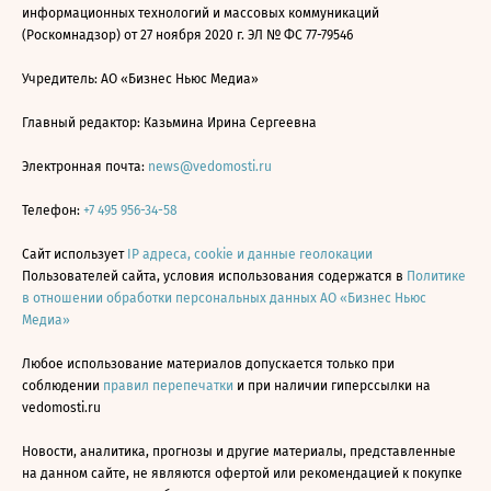
информационных технологий и массовых коммуникаций
(Роскомнадзор) от 27 ноября 2020 г. ЭЛ № ФС 77-79546
Учредитель: АО «Бизнес Ньюс Медиа»
Главный редактор: Казьмина Ирина Сергеевна
Электронная почта:
news@vedomosti.ru
Телефон:
+7 495 956-34-58
Сайт использует
IP адреса, cookie и данные геолокации
Пользователей сайта, условия использования содержатся в
Политике
в отношении обработки персональных данных АО «Бизнес Ньюс
Медиа»
Любое использование материалов допускается только при
соблюдении
правил перепечатки
и при наличии гиперссылки на
vedomosti.ru
Новости, аналитика, прогнозы и другие материалы, представленные
на данном сайте, не являются офертой или рекомендацией к покупке