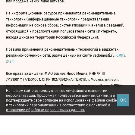
или продаже каких-либо активов.
На информационном ресурсе применяются рекомендательные
технологии (информационные технологии предоставления
информации на основе сбора, систематизации и анализа сведений,
относящихся к предпочтениям пользователей сети «Интернет»,
находящихся на территории Российской Федерации).
Правила применения рекомендательных технологий в виджетах
рекламно-обменной сети, размещенных на сайте vedomosti.ru:
СМИ2
,
24smi
Все права защищены © АО Бизнес Ньюс Медиа, ИНН/КПП
7712108141/771501001, ОГРН 1027739124775, 127018, г. Москва, вн.тер.г.
муниципальный округ Марьина Роща, ул. Полковая, д. 3, стр. 1 1999—
На нашем сайте используются cookie-файлы и технологии
2026
персонализации. Продолжая пользоваться данным сайтом, вы
ОК
подтверждаете свое
согласие
на использование файлов cookie
и технологий персонализации в соответствии с
Политикой в
отношении обработки персональных данных.