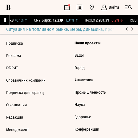
Войти
BI
115,3
+0,1%
↑
CNY Бирж.
12,239
+1,31%
↑
IMOEX
2 281,31
-0,2%
↓
RGBI
Ситуация на топливном рынке: меры, динамика, прогнозы
Выб
Наши проекты
Подписка
ВЕДЫ
Реклама
Город
РФРИТ
Аналитика
Справочник компаний
Промышленность
Подписка для юр.лиц
Наука
О компании
Здоровье
Редакция
Конференции
Менеджмент